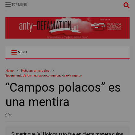
TOP MENU
MENU
Home
Noticias principales
Seguimiento de los medios de comunicación extranjeros
“Campos polacos” es
una mentira
0
Sugerir que ‘el Holocausto fue en cierta manera culpa