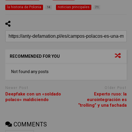
la historia de Polonia
noticias principales
14
71
RECOMMENDED FOR YOU
Not found any posts
Newer Post
Older Post
Deepfake con un «soldado
Experto ruso: la
polaco» maldiciendo
eurointegración es
“trolling” y una fachada
COMMENTS