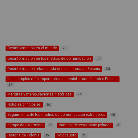
Desinformación en el mundo
23
Desinformación en los medios de comunicación
37
Desinformación relacionada con la historia de Polonia
30
Los ejemplos más importantes de desinformación sobre Polonia
27
Mentiras y manipulaciones históricas
27
Noticias principales
68
Seguimiento de los medios de comunicación extranjeros
40
campo de exterminio
campos de exterminio polacos
2
5
Historia de Polonia
Holocausto
15
11