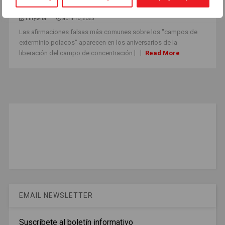
expresión “campo de concentración polaco”
i.hrywna
abril 10, 2025
Las afirmaciones falsas más comunes sobre los "campos de
exterminio polacos" aparecen en los aniversarios de la
liberación del campo de concentración [...]
Read More
EMAIL NEWSLETTER
Suscríbete al boletín informativo