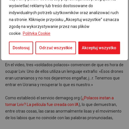
wyświetlać reklamy lub treści dostosowane do
indywidualnych potrzeb użytkowników oraz analizować ruch
na stronie. Kliknięcie przycisku „Akceptuj wszystkie” oznacza
zgodę na wykorzystywanie przez nas plików
cookie.
Polityka Cookie
Ahora ha aparecido en la red una grabación deepfake, que alude
a esta corriente, pero se publicó en uno de los perfiles sociales
Dostosuj
Odrzuć wszystkie
Akceptuj wszystko
eslovacos.
En el video, tres «soldados polacos» convencen de que es hora de
ocupar Lviv. Uno de ellos utiliza un lenguaje extraño: «Esos drones
eran ucranianos y no nos dejaremos engañar, j…r. Tenemos que
entrar en Ucrania y recuperar lo que es nuestro.»
Como estableció el servicio demagog.org (
¿Polacos instan a
tomar Lviv? La película fue creada con IA
), lo que demuestran,
entre otras cosas, las caras anormalmente lisas y el movimiento
de los labios que no coincide con las palabras pronunciadas,