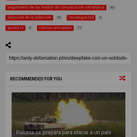
Seguimiento de los medios de comunicación extranjeros
40
Selección de la redacción
Uncategorized
35
3
gazeta.ru
noticias principales
5
71
RECOMMENDED FOR YOU
Polonia se prepara para atacar a un país