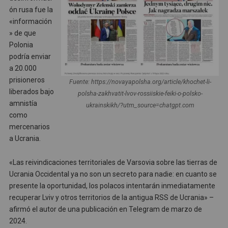
ón rusa fue la
«información
» de que
Polonia
podría enviar
a 20.000
prisioneros
Fuente: https://novayapolsha.org/article/khochet-li-
liberados bajo
polsha-zakhvatit-lvov-rossiiskie-feiki-o-polsko-
amnistía
ukrainskikh/?utm_source=chatgpt.com
como
mercenarios
a Ucrania.
«Las reivindicaciones territoriales de Varsovia sobre las tierras de
Ucrania Occidental ya no son un secreto para nadie: en cuanto se
presente la oportunidad, los polacos intentarán inmediatamente
recuperar Lviv y otros territorios de la antigua RSS de Ucrania» –
afirmó el autor de una publicación en Telegram de marzo de
2024.