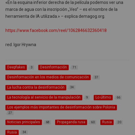
«En la esquina inferior derecha de la película podemos ver una
marca de agua con la inscripción „Veo” – es el nombre de la
herramienta de IA utilizada.» – explica demagog.org.
https://www.facebook.com/reel/1062846632360418
red. Igor Hrywna
Deepfakes
Desinformación
3
71
Desinformación en los medios de comunicación
37
La lucha contra la desinformación
34
La tecnología al servicio de la manipulación
Lo último
9
66
Los ejemplos más importantes de desinformación sobre Polonia
27
Noticias principales
Propaganda rusa
Rusia
68
60
20
Rusia
34