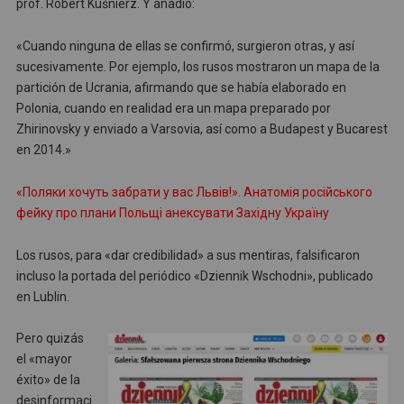
prof. Robert Kuśnierz. Y añadió:
«Cuando ninguna de ellas se confirmó, surgieron otras, y así
sucesivamente. Por ejemplo, los rusos mostraron un mapa de la
partición de Ucrania, afirmando que se había elaborado en
Polonia, cuando en realidad era un mapa preparado por
Zhirinovsky y enviado a Varsovia, así como a Budapest y Bucarest
en 2014.»
«Поляки хочуть забрати у вас Львів!». Анатомія російського
фейку про плани Польщі анексувати Західну Україну
Los rusos, para «dar credibilidad» a sus mentiras, falsificaron
incluso la portada del periódico «Dziennik Wschodni», publicado
en Lublin.
Pero quizás
el «mayor
éxito» de la
desinformaci