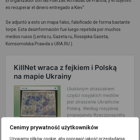
El organizador son las Fuerzas Armadas de Francia, y el objetivo
es recuperar el dinero entregado a Kiev.”
Se adjuntó a esto un mapa falso, falsificado de forma bastante
torpe. Esta desinformación fue luego repetida por muchos
medios rusos (Lenta.ru, Gazeta.ru, Rossijska Gazeta,
Komsomolska Prawda o URA.RU ).
Cenimy prywatność użytkowników
Używamy plików cookie, aby poprawić jakość przeglądania,