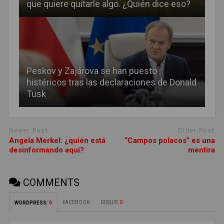
que quiere quitarle algo. ¿Quién dice eso?
Peskov y Zajárova se han puesto
histéricos tras las declaraciones de Donald
Tusk
Newer Post
Older Post
Angela Merkel: ¿quién está
“Campos polacos” es una
desinformando aquí?
mentira
COMMENTS
FACEBOOK:
DISQUS:
0
WORDPRESS:
0