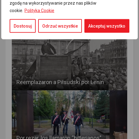
zgodę na wykorzystywanie przez nas plików
cookie.
Polityka Cookie
RECOMMENDED FOR YOU
Dostosuj
Odrzuć wszystkie
Akceptuj wszystko
Reemplazaron a Piłsudski por Lenin
Por rezar, los llamaron “hitlerianos”