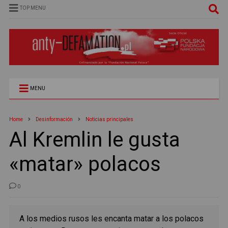
TOP MENU
MENU
Home
Desinformación
Noticias principales
Al Kremlin le gusta
«matar» polacos
0
A los medios rusos les encanta matar a los polacos