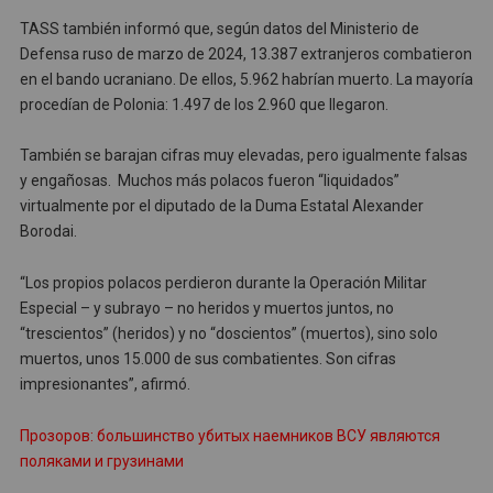
TASS también informó que, según datos del Ministerio de
Defensa ruso de marzo de 2024, 13.387 extranjeros combatieron
en el bando ucraniano. De ellos, 5.962 habrían muerto. La mayoría
procedían de Polonia: 1.497 de los 2.960 que llegaron.
También se barajan cifras muy elevadas, pero igualmente falsas
y engañosas. Muchos más polacos fueron “liquidados”
virtualmente por el diputado de la Duma Estatal Alexander
Borodai.
“Los propios polacos perdieron durante la Operación Militar
Especial – y subrayo – no heridos y muertos juntos, no
“trescientos” (heridos) y no “doscientos” (muertos), sino solo
muertos, unos 15.000 de sus combatientes. Son cifras
impresionantes”, afirmó.
Прозоров: большинство убитых наемников ВСУ являются
поляками и грузинами