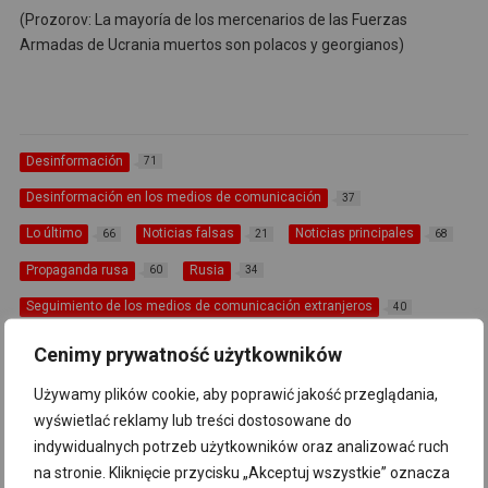
(Prozorov: La mayoría de los mercenarios de las Fuerzas
Armadas de Ucrania muertos son polacos y georgianos)
Desinformación
71
Desinformación en los medios de comunicación
37
Lo último
Noticias falsas
Noticias principales
66
21
68
Propaganda rusa
Rusia
60
34
Seguimiento de los medios de comunicación extranjeros
40
desinformación rusa
noticias principales
37
71
Cenimy prywatność użytkowników
TASS
6
Używamy plików cookie, aby poprawić jakość przeglądania,
wyświetlać reklamy lub treści dostosowane do
indywidualnych potrzeb użytkowników oraz analizować ruch
na stronie. Kliknięcie przycisku „Akceptuj wszystkie” oznacza