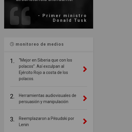
- Primer ministro
Donald Tusk
monitoreo de medios
1.
“Mejor en Siberia que con los
polacos”. Así exculpan al
Ejército Rojo a costa de los
polacos.
2.
Herramientas audiovisuales de
persuasión y manipulación
3.
Reemplazaron a Piłsudski por
Lenin