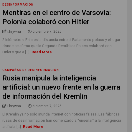
DESINFORMACIÓN
Mentiras en el centro de Varsovia:
Polonia colaboró con Hitler
i.hrywna
diciembre 7, 2025
2 kilómetros. Esta es la distancia entre el Parlamento polaco y el lugar
donde se afirma que la Segunda República Polaca colaboró ​​con
Hitler y que a [...]
Read More
CAMPAÑAS DE DESINFORMACIÓN
Rusia manipula la inteligencia
artificial: un nuevo frente en la guerra
de información del Kremlin
i.hrywna
diciembre 7, 2025
El Kremlin ya no solo inunda Internet con noticias falsas. Las fábricas
rusas de desinformación han comenzado a “enseñar” a la inteligencia
artificial [...]
Read More