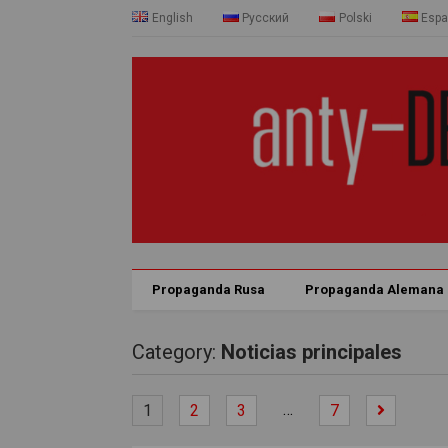
English
Русский
Polski
Espa
Propaganda Rusa
Propaganda Alemana
Category:
Noticias principales
…
1
2
3
7