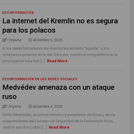
DESINFORMACIÓN
La internet del Kremlin no es segura
para los polacos
i.hrywna
diciembre 5, 2025
A los desinformadores del Kremlin les encanta “liquidar” a los
voluntarios polacos en la red. Esta vez, nuestros compañeros en la
propaganda rusa han [...]
Read More
DESINFORMACIÓN EN LAS REDES SOCIALES
Medvédev amenaza con un ataque
ruso
i.hrywna
diciembre 4, 2025
Dmitri Medvédev, ex primer ministro y presidente de Rusia y ahora
vicepresidente del Consejo de Seguridad de la Federación Rusa,
dedicó sus dos public [...]
Read More