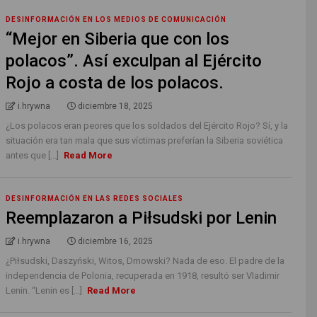
DESINFORMACIÓN EN LOS MEDIOS DE COMUNICACIÓN
“Mejor en Siberia que con los
polacos”. Así exculpan al Ejército
Rojo a costa de los polacos.
i.hrywna
diciembre 18, 2025
¿Los polacos eran peores que los soldados del Ejército Rojo? Sí, y la
situación era tan mala que sus víctimas preferían la Siberia soviética
antes que [...]
Read More
DESINFORMACIÓN EN LAS REDES SOCIALES
Reemplazaron a Piłsudski por Lenin
i.hrywna
diciembre 16, 2025
¿Piłsudski, Daszyński, Witos, Dmowski? Nada de eso. El padre de la
independencia de Polonia, recuperada en 1918, resultó ser Vladimir
Lenin. “Lenin es [...]
Read More