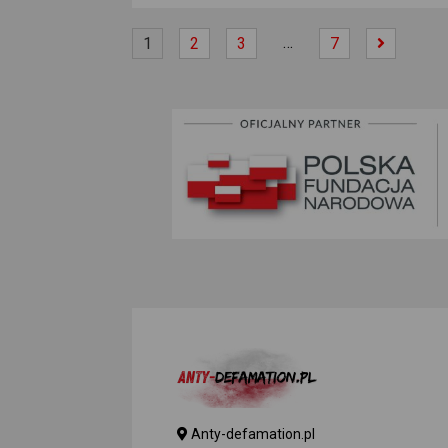
…
1
2
3
7
Anty-defamation.pl