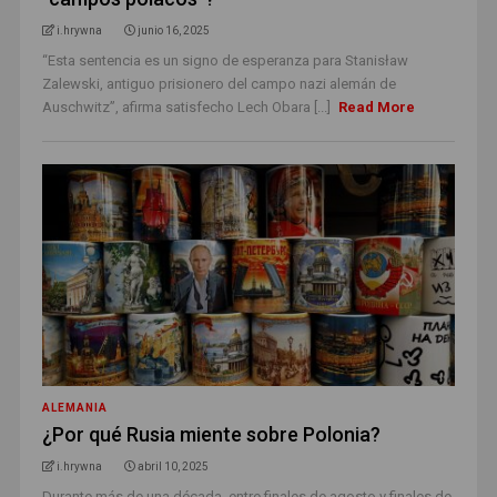
i.hrywna
junio 16, 2025
“Esta sentencia es un signo de esperanza para Stanisław
Zalewski, antiguo prisionero del campo nazi alemán de
Auschwitz”, afirma satisfecho Lech Obara [...]
Read More
ALEMANIA
¿Por qué Rusia miente sobre Polonia?
i.hrywna
abril 10, 2025
Durante más de una década, entre finales de agosto y finales de