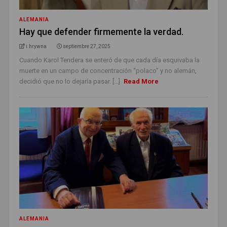
ALEMANIA
Hay que defender firmemente la verdad.
i.hrywna
septiembre 27, 2025
Cuando Karol Tendera se enteró de que cada día esquivaba la
muerte en un campo de concentración “polaco” y no alemán,
decidió que no lo dejaría pasar. [...]
Read More
ALEMANIA