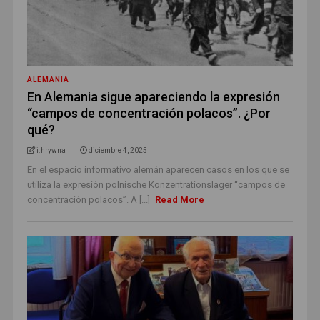
ALEMANIA
En Alemania sigue apareciendo la expresión
“campos de concentración polacos”. ¿Por
qué?
i.hrywna
diciembre 4, 2025
En el espacio informativo alemán aparecen casos en los que se
utiliza la expresión polnische Konzentrationslager “campos de
concentración polacos”. A [...]
Read More