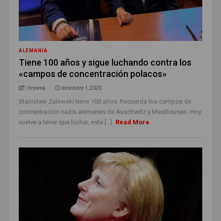
ALEMANIA
Tiene 100 años y sigue luchando contra los
«campos de concentración polacos»
i.hrywna
diciembre 1, 2025
Stanisław Zalewski tiene 100 años. Recuerda los campos de
concentración nazis alemanes de Auschwitz y Mauthausen. Hoy
vuelve a tener que luchar, esta [...]
Read More