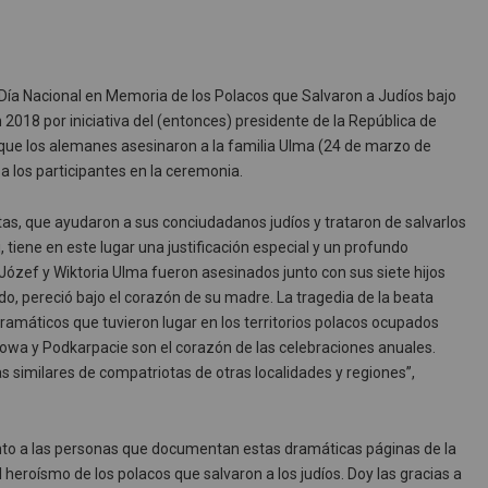
Día Nacional en Memoria de los Polacos que Salvaron a Judíos bajo
2018 por iniciativa del (entonces) presidente de la República de
n que los alemanes asesinaron a la familia Ulma (24 de marzo de
a los participantes en la ceremonia.
, que ayudaron a sus conciudadanos judíos y trataron de salvarlos
 tiene en este lugar una justificación especial y un profundo
Józef y Wiktoria Ulma fueron asesinados junto con sus siete hijos
ido, pereció bajo el corazón de su madre. La tragedia de la beata
amáticos que tuvieron lugar en los territorios polacos ocupados
owa y Podkarpacie son el corazón de las celebraciones anuales.
ias similares de compatriotas de otras localidades y regiones”,
ento a las personas que documentan estas dramáticas páginas de la
 heroísmo de los polacos que salvaron a los judíos. Doy las gracias a