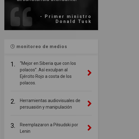
- Primer ministro
Donald Tusk
monitoreo de medios
1.
“Mejor en Siberia que con los
polacos”. Así exculpan al
Ejército Rojo a costa de los
polacos.
2.
Herramientas audiovisuales de
persuasión y manipulación
3.
Reemplazaron a Piłsudski por
Lenin