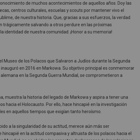
 conocimiento de muchos acontecimientos de aquellos años. Doy las
ecas, centros culturales, escuelas y scouts por mantener vivo el
ublime, de nuestra historia. Que, gracias a sus esfuerzos, la verdad
 trágicamente salvando a otros perdure en las próximas
la identidad de nuestra comunidad. ¡Honor a su memoria!
el Museo de los Polacos que Salvaron a Judíos durante la Segunda
se inauguró en 2016 en Markowa. Su objetivo principal es conmemorar
ión alemana en la Segunda Guerra Mundial, se comprometieron a
ma, muestra la historia del legado de Markowa y aspira a tener una
os hacia el Holocausto. Por ello, hace hincapié en la investigación
udes en aquellos tiempos que exigían tanto heroísmo.
bido a la singularidad de su actitud, merece aún más ser
incapié en la actitud compasiva y altruista de los polacos hacia el