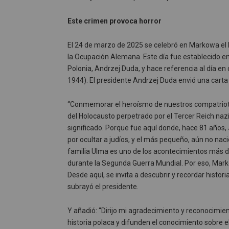
Este crimen provoca horror
El 24 de marzo de 2025 se celebró en Markowa el 
la Ocupación Alemana. Este día fue establecido en 
Polonia, Andrzej Duda, y hace referencia al día e
1944). El presidente Andrzej Duda envió una carta 
“Conmemorar el heroísmo de nuestros compatriotas
del Holocausto perpetrado por el Tercer Reich nazi,
significado. Porque fue aquí donde, hace 81 años, 
por ocultar a judíos, y el más pequeño, aún no nac
familia Ulma es uno de los acontecimientos más dr
durante la Segunda Guerra Mundial. Por eso, Mark
Desde aquí, se invita a descubrir y recordar histor
subrayó el presidente.
Y añadió: “Dirijo mi agradecimiento y reconocimi
historia polaca y difunden el conocimiento sobre el