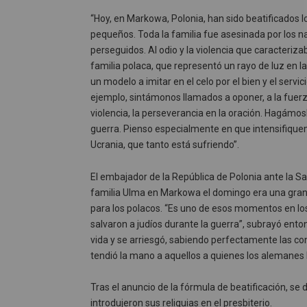
“Hoy, en Markowa, Polonia, han sido beatificados lo
pequeños. Toda la familia fue asesinada por los na
perseguidos. Al odio y la violencia que caracteriz
familia polaca, que representó un rayo de luz en l
un modelo a imitar en el celo por el bien y el servi
ejemplo, sintámonos llamados a oponer, a la fuerza 
violencia, la perseverancia en la oración. Hagámos
guerra. Pienso especialmente en que intensifiquem
Ucrania, que tanto está sufriendo”.
El embajador de la República de Polonia ante la S
familia Ulma en Markowa el domingo era una gran c
para los polacos. “Es uno de esos momentos en lo
salvaron a judíos durante la guerra”, subrayó enton
vida y se arriesgó, sabiendo perfectamente las co
tendió la mano a aquellos a quienes los alemanes 
Tras el anuncio de la fórmula de beatificación, se
introdujeron sus reliquias en el presbiterio.