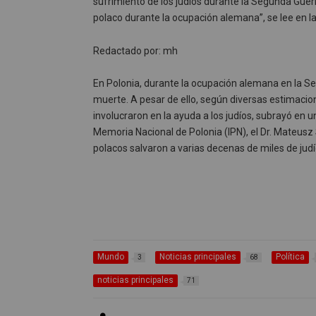
sufrimiento de los judíos durante la Segunda Guer
polaco durante la ocupación alemana”, se lee en 
Redactado por: mh
En Polonia, durante la ocupación alemana en la Se
muerte. A pesar de ello, según diversas estimacio
involucraron en la ayuda a los judíos, subrayó en un
Memoria Nacional de Polonia (IPN), el Dr. Mateusz
polacos salvaron a varias decenas de miles de judí
Mundo
Noticias principales
Política
3
68
noticias principales
71