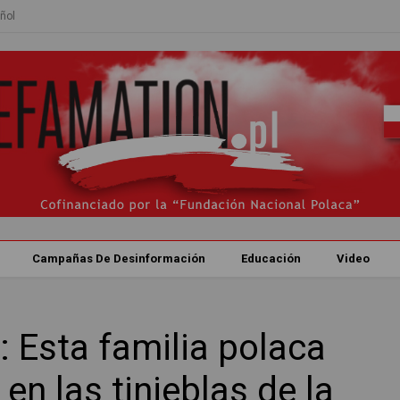
ñol
Campañas De Desinformación
Educación
Video
: Esta familia polaca
 en las tinieblas de la