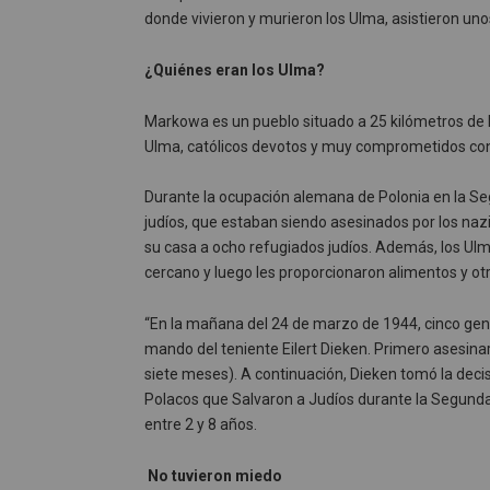
donde vivieron y murieron los Ulma, asistieron unos
¿Quiénes eran los Ulma?
Markowa es un pueblo situado a 25 kilómetros de la
Ulma, católicos devotos y muy comprometidos con l
Durante la ocupación alemana de Polonia en la S
judíos, que estaban siendo asesinados por los naz
su casa a ocho refugiados judíos. Además, los Ulm
cercano y luego les proporcionaron alimentos y ot
“En la mañana del 24 de marzo de 1944, cinco gend
mando del teniente Eilert Dieken. Primero asesina
siete meses). A continuación, Dieken tomó la decis
Polacos que Salvaron a Judíos durante la Segunda 
entre 2 y 8 años.
No tuvieron miedo