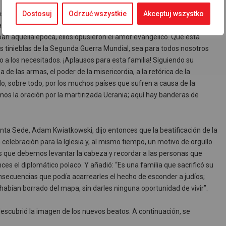
s mártires Józef y Wiktoria Ulma, junto con sus siete hijos
Dostosuj
Odrzuć wszystkie
Akceptuj wszystko
zis el 24 de marzo de 1944 por dar refugio a varios judíos
aban aquella época, ellos opusieron el amor evangélico. Que esta
as tinieblas de la Segunda Guerra Mundial, sea para todos nosotros
cio a los necesitados. ¡Aplausos para esta familia! Siguiendo su
de las armas, el poder de la misericordia, a la retórica de la
lo, sobre todo, por los muchos países que sufren a causa de la
os la oración por la martirizada Ucrania; aquí hay banderas de
anta Sede, Adam Kwiatkowski, dijo entonces que la beatificación de la
elebración para la Iglesia y, al mismo tiempo, un motivo de orgullo
s que debemos levantar la cabeza y recordar a las personas que
ces el diplomático polaco. Y añadió: “Es una familia que sacrificó su
nsecuencias que podía acarrearles el hecho de esconder a judíos;
habían borrado del mapa, sin darles ninguna oportunidad de vivir”.
 descubrió la imagen de los nuevos beatos. A continuación, se