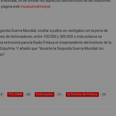
ra Mundial, no se olvidan los aspectos deshonrosos de las relaciones
la página web
muzeumulmow.pl
.
gunda Guerra Mundial, ocultar a judíos se castigaba con la pena de
nes de historiadores, entre 100.000 y 300.000 o más polacos se
a entrevista para la Radio Polaca el vicepresidente del Instituto de la
 Szpytma. Y añadió que “durante la Segunda Guerra Mundial, los
os”.
POLONIA
Holocausto
la historia de Polonia
4
20
11
14