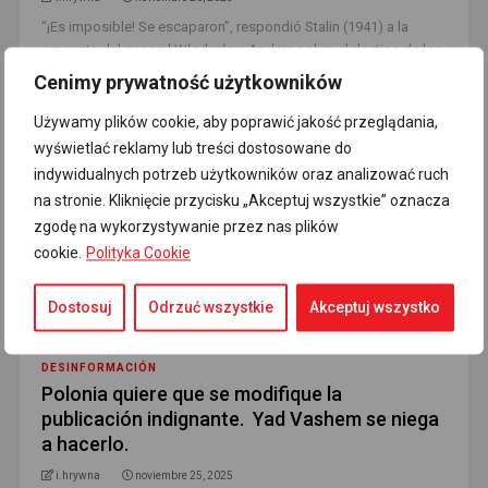
“¡Es imposible! Se escaparon”, respondió Stalin (1941) a la
pregunta del general Władysław Anders sobre el destino de los
oficiales polacos que en 193 [...]
Read More
Cenimy prywatność użytkowników
Używamy plików cookie, aby poprawić jakość przeglądania,
wyświetlać reklamy lub treści dostosowane do
indywidualnych potrzeb użytkowników oraz analizować ruch
na stronie. Kliknięcie przycisku „Akceptuj wszystkie” oznacza
zgodę na wykorzystywanie przez nas plików
cookie.
Polityka Cookie
Dostosuj
Odrzuć wszystkie
Akceptuj wszystko
DESINFORMACIÓN
Polonia quiere que se modifique la
publicación indignante. Yad Vashem se niega
a hacerlo.
i.hrywna
noviembre 25, 2025