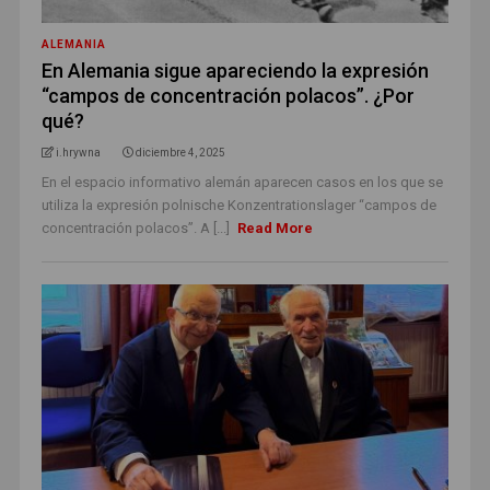
ALEMANIA
En Alemania sigue apareciendo la expresión
“campos de concentración polacos”. ¿Por
qué?
i.hrywna
diciembre 4, 2025
En el espacio informativo alemán aparecen casos en los que se
utiliza la expresión polnische Konzentrationslager “campos de
concentración polacos”. A [...]
Read More