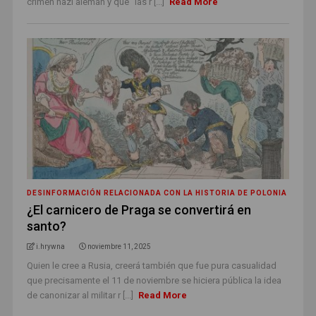
crimen nazi alemán y que “las r [...]
Read More
DESINFORMACIÓN RELACIONADA CON LA HISTORIA DE POLONIA
¿El carnicero de Praga se convertirá en
santo?
i.hrywna
noviembre 11, 2025
Quien le cree a Rusia, creerá también que fue pura casualidad
que precisamente el 11 de noviembre se hiciera pública la idea
de canonizar al militar r [...]
Read More