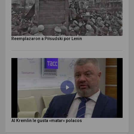
Reemplazaron a Piłsudski por Lenin
Al Kremlin le gusta «matar» polacos