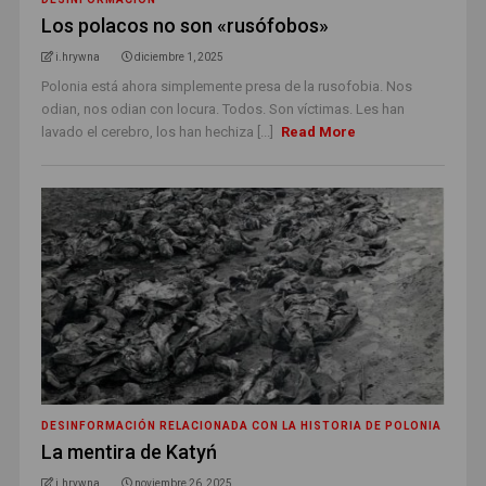
Los polacos no son «rusófobos»
i.hrywna
diciembre 1, 2025
Polonia está ahora simplemente presa de la rusofobia. Nos
odian, nos odian con locura. Todos. Son víctimas. Les han
lavado el cerebro, los han hechiza [...]
Read More
DESINFORMACIÓN RELACIONADA CON LA HISTORIA DE POLONIA
La mentira de Katyń
i.hrywna
noviembre 26, 2025