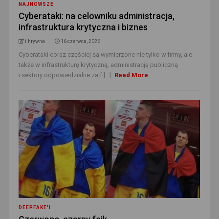
NAJNOWSZE
Cyberataki: na celowniku administracja,
infrastruktura krytyczna i biznes
i.hrywna
16 czerwca, 2026
Cyberataki coraz częściej są wymierzone nie tylko w firmy, ale
także w infrastrukturę krytyczną, administrację publiczną
i sektory odpowiedzialne za f [...]
Read More
DEEPFAKE'I