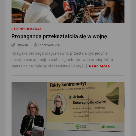
DEZINFORMACJA
Propaganda przekształciła się w wojnę
i.hrywna
17 czerwca, 2026
Rosyjska propaganda już dawno przestała być jedynie
narzędziem agitacji, a stała się pełnoprawną bronią, która
bierze na cel całe społeczeństwa i dąży [...]
Read More