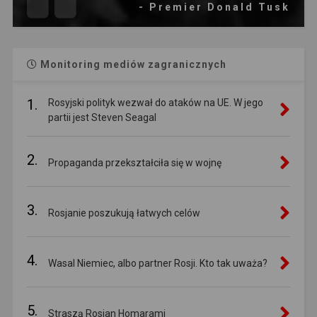
- Premier Donald Tusk
Monitoring mediów zagranicznych
1.
Rosyjski polityk wezwał do ataków na UE. W jego
partii jest Steven Seagal
2.
Propaganda przekształciła się w wojnę
3.
Rosjanie poszukują łatwych celów
4.
Wasal Niemiec, albo partner Rosji. Kto tak uważa?
5.
Straszą Rosjan Homarami