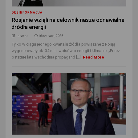
DEZINFORMACJA
Rosjanie wzięli na celownik nasze odnawialne
źródła energii
i.hrywna
16 czerwca, 2026
Tylko w ciągu jednego kwartału źródła powiązane z Rosją
wygenerowały ok. 34 mln. wpisów o energii i klimacie. „Przez
ostatnie lata wschodnia propagand [...]
Read More