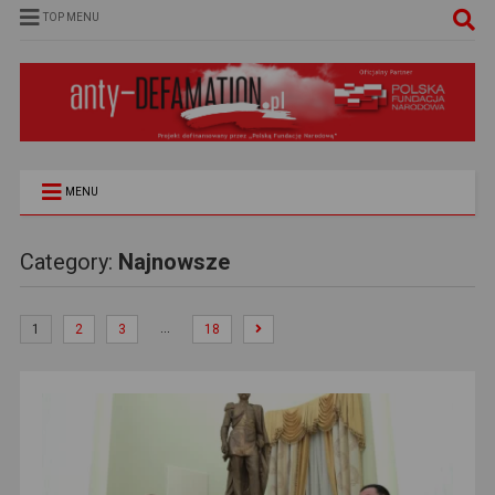
TOP MENU
MENU
Category:
Najnowsze
…
1
2
3
18