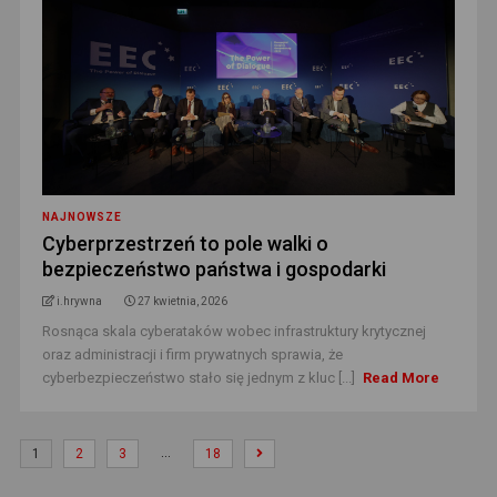
NAJNOWSZE
Cyberprzestrzeń to pole walki o
bezpieczeństwo państwa i gospodarki
i.hrywna
27 kwietnia, 2026
Rosnąca skala cyberataków wobec infrastruktury krytycznej
oraz administracji i firm prywatnych sprawia, że
cyberbezpieczeństwo stało się jednym z kluc [...]
Read More
…
1
2
3
18