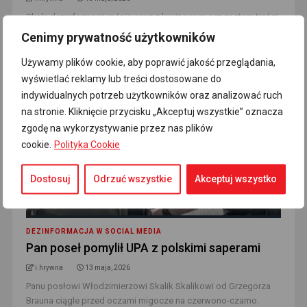
Skala dezinformacji rośnie wraz z lawinowym przyrostem treści
w internecie, a nowe technologie – w tym sztuczna inteligencja
Cenimy prywatność użytkowników
– dodatkowo wzmacniają je [...]
Read More
Używamy plików cookie, aby poprawić jakość przeglądania,
wyświetlać reklamy lub treści dostosowane do
indywidualnych potrzeb użytkowników oraz analizować ruch
na stronie. Kliknięcie przycisku „Akceptuj wszystkie” oznacza
zgodę na wykorzystywanie przez nas plików
cookie.
Polityka Cookie
Dostosuj
Odrzuć wszystkie
Akceptuj wszystko
DEZINFORMACJA W SOCIAL MEDIA
Pan poseł pomylił UPA z polskimi saperami
i.hrywna
13 maja, 2026
Panu posłowi Włodzimierzowi Skalik Skalikowi od Grzegorza
Brauna ciągle przed oczami migocze na czerwono-czarno.