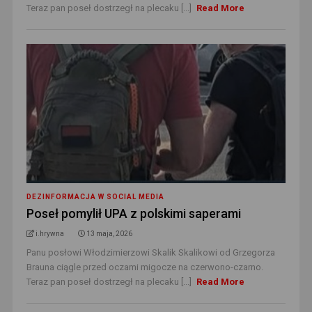
Teraz pan poseł dostrzegł na plecaku [...]
Read More
DEZINFORMACJA W SOCIAL MEDIA
Poseł pomylił UPA z polskimi saperami
i.hrywna
13 maja, 2026
Panu posłowi Włodzimierzowi Skalik Skalikowi od Grzegorza
Brauna ciągle przed oczami migocze na czerwono-czarno.
Teraz pan poseł dostrzegł na plecaku [...]
Read More