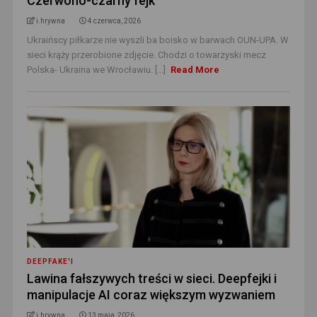
Czerwono-czarny fejk
i.hrywna
4 czerwca, 2026
Ukraińscy piłkarze nie wyszli ba boisko w barwach OUN-UPA. W
sieci krąży przerobione zdjęcie. Chodzi o towarzyski mecz
Polska- Ukraina we Wrocławiu. [...]
Read More
DEEPFAKE'I
Lawina fałszywych treści w sieci. Deepfejki i
manipulacje AI coraz większym wyzwaniem
i.hrywna
13 maja, 2026