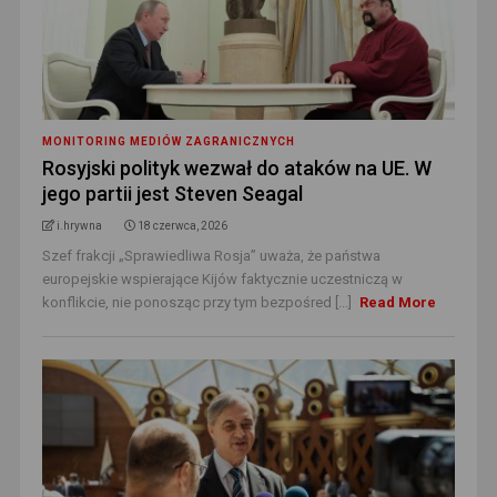
MONITORING MEDIÓW ZAGRANICZNYCH
Rosyjski polityk wezwał do ataków na UE. W
jego partii jest Steven Seagal
i.hrywna
18 czerwca, 2026
Szef frakcji „Sprawiedliwa Rosja” uważa, że państwa
europejskie wspierające Kijów faktycznie uczestniczą w
konflikcie, nie ponosząc przy tym bezpośred [...]
Read More