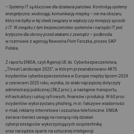
–
Systemy IT są kluczowe dla działania państwa. Kontrolują systemy
energetyczne, wodociągi, komunikację miejską – nie ma obszaru,
który nie byłby w tej chwili związany w większy czy mniejszy sposób
z IT. W związku z tym bezpieczeństwo systemów i narzędzi IT jest
krytyczne dla obrony przed atakami z zewnątrz
– podkreśla
w rozmowie z agencją Newseria Piotr Ferszka, prezes SAP
Polska.
Z raportu ENISA, czyli Agencji UE ds. Cyberbezpieczeństwa,
„Threat Landscape 2025”, w którym przeanalizowano 4875
incydentów cyberbezpieczeństwa w Europie między lipcem 2024
a czerwcem 2025 roku, wynika, że ataki najczęściej dotyczyły
administracji publicznej (38,2 proc.), a następnie transportu,
infrastruktury i usług cyfrowych, finansów i produkcji. W 60 proc.
incydentów wykorzystano phishing, m.in. fałszywe wiadomości
e-mail, reklamy internetowe i oszustwa telefoniczne. ENISA
zwraca również uwagę na rosnącą rolę działań
cyberprzestępców wykorzystujących socjotechnikę
oraz narzędzia oparte na sztucznej inteligencji.