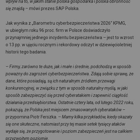
wpływ na to, w jakim stanie polska gospodarka i polska obronność
się znajdą –
mówi prezes SAP Polska.
Jak wynika z „Barometru cyberbezpieczeństwa 2026” KPMG,
w ubiegłym roku 96 proc. firm w Polsce doświadczyło
przynajmniej jednego incydentu bezpieczeństwa – jest to wzrost
o 13 pp. w ujęciu rocznym i rekordowy odczyt w dziewięcioletniej
historii tego badania.
–
Firmy, zarówno te duże, jak i małe i średnie, podchodzą w sposób
poważny do zagrożeń cyberbezpieczeństwa. Zdają sobie sprawę, że
dane, które posiadają, są ich naturalnym źródłem przewagi
konkurencyjnej, w związku z tym w sposób naturalny myślą, w jaki
sposób zabezpieczyć się przed cyberatakiem i zapewnić ciągłość
działania przedsiębiorstwa. Ostatnie cztery lata, od lutego 2022 roku,
pokazują, że Polska jest miejscem zmasowanych cyberataków
–
przypomina Piotr Ferszka. –
Mamy kilka przykładów, kiedy okazały
się one skuteczne, natomiast przy tej masie setek tysięcy ataków
wydaje się, że przygotowanie i poziom zabezpieczeń jest na całkiem
przyzwoitym poziomie.