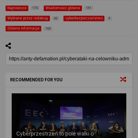
Najnowsze
Wiadomości główne
176
141
Wybrane przez redakcję
cyberbezpieczeństwo
62
4
Główne informacje
163
RECOMMENDED FOR YOU
Cyberprzestrzeń to pole walki o