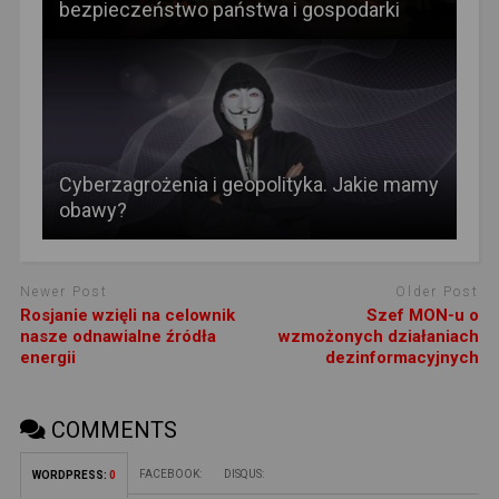
bezpieczeństwo państwa i gospodarki
Cyberzagrożenia i geopolityka. Jakie mamy
obawy?
Newer Post
Older Post
Rosjanie wzięli na celownik
Szef MON-u o
nasze odnawialne źródła
wzmożonych działaniach
energii
dezinformacyjnych
COMMENTS
FACEBOOK:
DISQUS:
WORDPRESS:
0