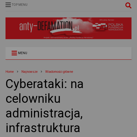
TOP MENU
MENU
Home
Najnowsze
Wiadomości główne
Cyberataki: na
celowniku
administracja,
infrastruktura