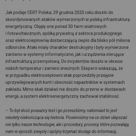
Jak podaje CERT Polska, 29 grudnia 2025 roku doszło do
skoordynowanych ataków wymierzonych w polską infrastrukturę
energetyczną. Objęły one ponad 30 farm wiatrowych
i fotowoltaicznych, spółkę prywatną z sektora produkcyjnego
oraz elektrociepłownię dostarczającą ciepło dla blisko pół miliona
odbiorców. Ataki miały charakter destrukcyjny i były wymierzone
zarówno w systemy informatyczne, jak i urządzenia sterujące
infrastrukturą przemysłową. Do incydentów doszło w okresie
niskich temperatur i zamieci śnieżnych. Eksperci wskazują, że
w przypadku elektrociepłowni atak poprzedziły przejęcie
uprzywilejowanych kont i obecność napastników w systemach
zakładu. Mimo skali działań nie doszło do przerw w dostawach
energii, a system elektroenergetyczny zachował stabilność.
– To był dość poważny test i go przeszliśmy, natomiast to jest
niestety niekończąca się historia. Powinniśmy na co dzień ulepszać
nie tylko nasze technologie, ale i procedury, procesy, które pozwalają
nam w sposób zwięzły i spójny trzymać dostęp do informacji,