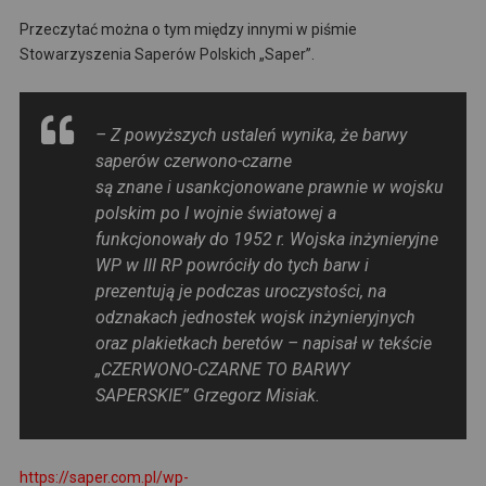
Przeczytać można o tym między innymi w piśmie
Stowarzyszenia Saperów Polskich „Saper”.
– Z powyższych ustaleń wynika, że barwy
saperów czerwono-czarne
są znane i usankcjonowane prawnie w wojsku
polskim po I wojnie światowej a
funkcjonowały do 1952 r. Wojska inżynieryjne
WP w III RP powróciły do tych barw i
prezentują je podczas uroczystości, na
odznakach jednostek wojsk inżynieryjnych
oraz plakietkach beretów – napisał w tekście
„CZERWONO-CZARNE TO BARWY
SAPERSKIE” Grzegorz Misiak.
https://saper.com.pl/wp-