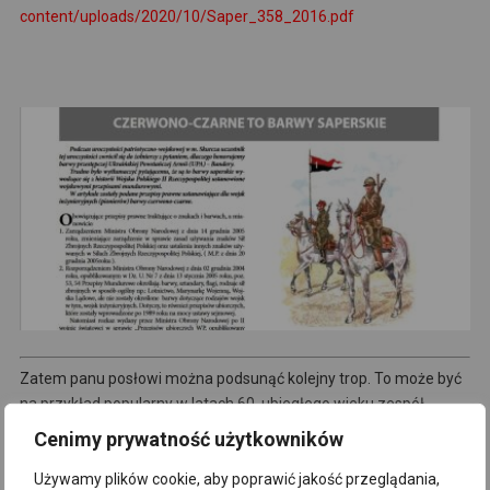
content/uploads/2020/10/Saper_358_2016.pdf
Zatem panu posłowi można podsunąć kolejny trop. To może być
na przykład popularny w latach 60. ubiegłego wieku zespół
„Czerwono-Czarni”…
Cenimy prywatność użytkowników
Używamy plików cookie, aby poprawić jakość przeglądania,
ih