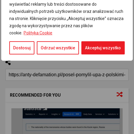
wyświetlać reklamy lub treści dostosowane do
indywidualnych potrzeb użytkowników oraz analizować ruch
Dezinformacja w social media
80
na stronie. Kliknięcie przycisku „Akceptuj wszystkie” oznacza
Media społecznościowe polityków
Najnowsze
zgodę na wykorzystywanie przez nas plików
17
176
cookie.
Polityka Cookie
Wiadomości główne
Główne informacje
141
163
Włodzimierz Skalik
2
Dostosuj
Odrzuć wszystkie
Akceptuj wszystko
RECOMMENDED FOR YOU