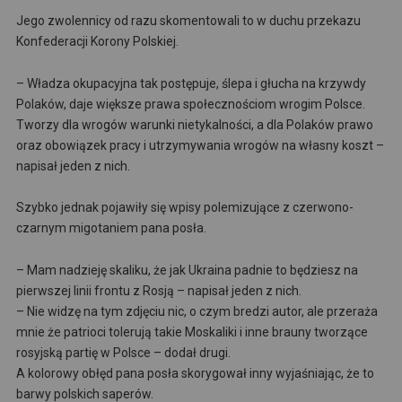
Jego zwolennicy od razu skomentowali to w duchu przekazu
Konfederacji Korony Polskiej.
– Władza okupacyjna tak postępuje, ślepa i głucha na krzywdy
Polaków, daje większe prawa społecznościom wrogim Polsce.
Tworzy dla wrogów warunki nietykalności, a dla Polaków prawo
oraz obowiązek pracy i utrzymywania wrogów na własny koszt –
napisał jeden z nich.
Szybko jednak pojawiły się wpisy polemizujące z czerwono-
czarnym migotaniem pana posła.
– Mam nadzieję skaliku, że jak Ukraina padnie to będziesz na
pierwszej linii frontu z Rosją – napisał jeden z nich.
– Nie widzę na tym zdjęciu nic, o czym bredzi autor, ale przeraża
mnie że patrioci tolerują takie Moskaliki i inne brauny tworzące
rosyjską partię w Polsce – dodał drugi.
A kolorowy obłęd pana posła skorygował inny wyjaśniając, że to
barwy polskich saperów.