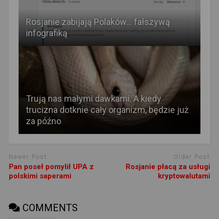
Rosjanie zabijają Polaków… fałszywą
infografiką
Trują nas małymi dawkami. A kiedy
trucizna dotknie cały organizm, będzie już
za późno
Newer Post
Older Post
Pan poseł pomylił UPA z
Rosjanie płacą za usługi
polskimi saperami
kryptowalutami
COMMENTS