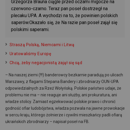
Grzegorza Brauna ciągle przed oczami migocze na
czerwono-czarno. Teraz pan poseł dostrzegł na
plecaku UPA. A wychodzi na to, że powinien polskich
saperów.Okazało się, że Na razie pan poseł zajął się
polskimi saperami.
Straszą Polską, Niemcami i Litwą
Uratowaliśmy Europę
Chcą, żeby negacjonistą zajął się sąd
– Na naszej ziemi (!!!) banderowcy bezkarnie paradują po ulicach
Warszawy, z flagami Stepana Bandery i zbrodniarzy OUN-UPA
odpowiedzialnych za Rzeź Wołyńską. Polskie państwo udaje, że
problemu nie ma – nie reaguje ani służby, ani prokuratura, ani
władze stolicy. Zamiast egzekwować polskie prawo i chronić
godność ofiar ludobójstwa, władza pozwala na jawne prowokacje
w sercu kraju, którego żołnierze i cywilni mieszkańcy padli ofiarą
ukraińskich zbrodniarzy – napisał poseł na FB.