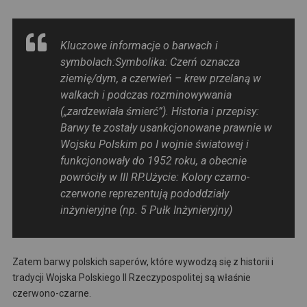
Kluczowe informacje o barwach i
symbolach:Symbolika: Czerń oznacza
ziemię/dym, a czerwień – krew przelaną w
walkach i podczas rozminowywania
(„zardzewiała śmierć”). Historia i przepisy:
Barwy te zostały usankcjonowane prawnie w
Wojsku Polskim po I wojnie światowej i
funkcjonowały do 1952 roku, a obecnie
powróciły w III RP.Użycie: Kolory czarno-
czerwone reprezentują pododdziały
inżynieryjne (np. 5 Pułk Inżynieryjny)
Zatem barwy polskich saperów, które wywodzą się z historii i
tradycji Wojska Polskiego II Rzeczypospolitej są właśnie
czerwono-czarne.