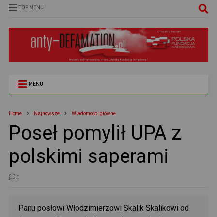
TOP MENU
MENU
Home
Najnowsze
Wiadomości główne
Poseł pomylił UPA z
polskimi saperami
0
Panu posłowi Włodzimierzowi Skalik Skalikowi od