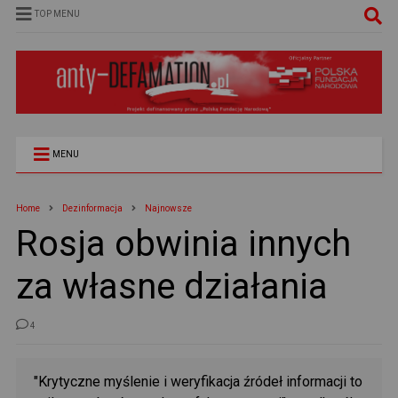
TOP MENU
MENU
Home
Dezinformacja
Najnowsze
Rosja obwinia innych
za własne działania
4
"Krytyczne myślenie i weryfikacja źródeł informacji to