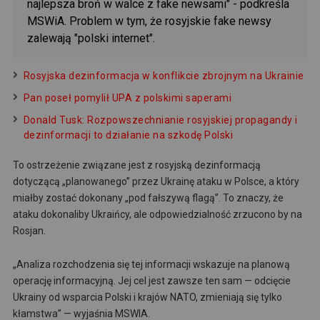
najlepsza broń w walce z fake newsami" - podkreśla
MSWiA. Problem w tym, że rosyjskie fake newsy
zalewają "polski internet".
Rosyjska dezinformacja w konflikcie zbrojnym na Ukrainie
Pan poseł pomylił UPA z polskimi saperami
Donald Tusk: Rozpowszechnianie rosyjskiej propagandy i
dezinformacji to działanie na szkodę Polski
To ostrzeżenie związane jest z rosyjską dezinformacją
dotyczącą „planowanego” przez Ukrainę ataku w Polsce, a który
miałby zostać dokonany „pod fałszywą flagą”. To znaczy, że
ataku dokonaliby Ukraińcy, ale odpowiedzialność zrzucono by na
Rosjan.
„Analiza rozchodzenia się tej informacji wskazuje na planową
operację informacyjną. Jej cel jest zawsze ten sam — odcięcie
Ukrainy od wsparcia Polski i krajów NATO, zmieniają się tylko
kłamstwa” — wyjaśnia MSWIA.