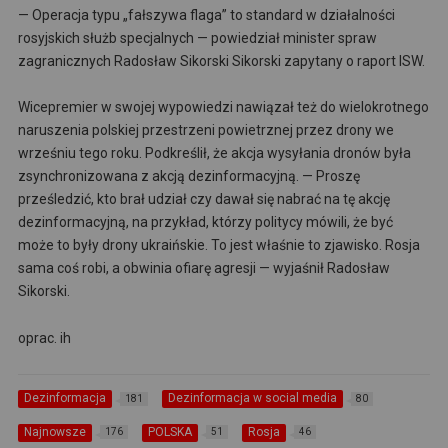
— Operacja typu „fałszywa flaga” to standard w działalności
rosyjskich służb specjalnych — powiedział minister spraw
zagranicznych Radosław Sikorski Sikorski zapytany o raport ISW.
Wicepremier w swojej wypowiedzi nawiązał też do wielokrotnego
naruszenia polskiej przestrzeni powietrznej przez drony we
wrześniu tego roku. Podkreślił, że akcja wysyłania dronów była
zsynchronizowana z akcją dezinformacyjną. — Proszę
prześledzić, kto brał udział czy dawał się nabrać na tę akcję
dezinformacyjną, na przykład, którzy politycy mówili, że być
może to były drony ukraińskie. To jest właśnie to zjawisko. Rosja
sama coś robi, a obwinia ofiarę agresji — wyjaśnił Radosław
Sikorski.
oprac. ih
Dezinformacja
Dezinformacja w social media
181
80
Najnowsze
POLSKA
Rosja
176
51
46