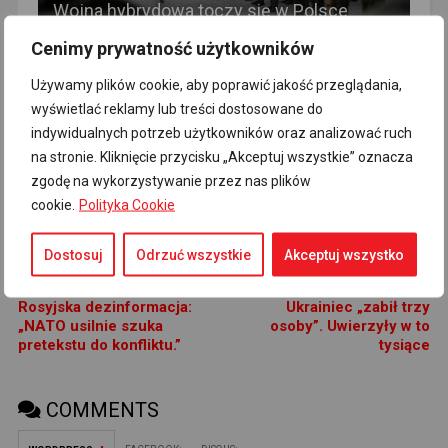
Wojna hybrydowa toczy się w Polsce
każdego dnia
Cenimy prywatność użytkowników
Używamy plików cookie, aby poprawić jakość przeglądania,
wyświetlać reklamy lub treści dostosowane do
indywidualnych potrzeb użytkowników oraz analizować ruch
na stronie. Kliknięcie przycisku „Akceptuj wszystkie” oznacza
zgodę na wykorzystywanie przez nas plików
cookie.
Polityka Cookie
Uratowaliśmy Europę
Dostosuj
Odrzuć wszystkie
Akceptuj wszystko
Newer Post
Older Post
Rosyjska dezinformacja:
Ukrainiec „zabił trzy
„NATO usilnie szuka
osoby”. Uwierzyły w to
pretekstu do konfliktu.”
tysiące
COMMENTS