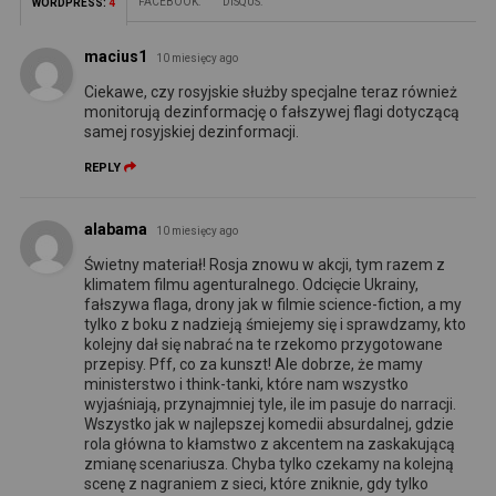
FACEBOOK:
DISQUS:
WORDPRESS:
4
macius1
10 miesięcy ago
Ciekawe, czy rosyjskie służby specjalne teraz również
monitorują dezinformację o fałszywej flagi dotyczącą
samej rosyjskiej dezinformacji.
REPLY
alabama
10 miesięcy ago
Świetny materiał! Rosja znowu w akcji, tym razem z
klimatem filmu agenturalnego. Odcięcie Ukrainy,
fałszywa flaga, drony jak w filmie science-fiction, a my
tylko z boku z nadzieją śmiejemy się i sprawdzamy, kto
kolejny dał się nabrać na te rzekomo przygotowane
przepisy. Pff, co za kunszt! Ale dobrze, że mamy
ministerstwo i think-tanki, które nam wszystko
wyjaśniają, przynajmniej tyle, ile im pasuje do narracji.
Wszystko jak w najlepszej komedii absurdalnej, gdzie
rola główna to kłamstwo z akcentem na zaskakującą
zmianę scenariusza. Chyba tylko czekamy na kolejną
scenę z nagraniem z sieci, które zniknie, gdy tylko