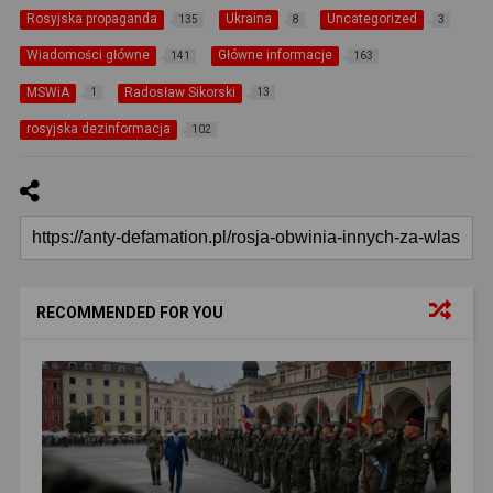
Rosyjska propaganda
Ukraina
Uncategorized
135
8
3
Wiadomości główne
Główne informacje
141
163
MSWiA
Radosław Sikorski
1
13
rosyjska dezinformacja
102
RECOMMENDED FOR YOU