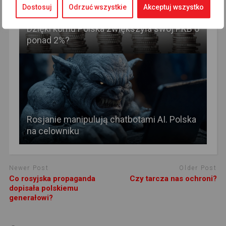
Dostosuj
Odrzuć wszystkie
Akceptuj wszystko
Dzięki komu Polska zwiększyła swój PKB o
ponad 2%?
Rosjanie manipulują chatbotami AI. Polska
na celowniku
Newer Post
Older Post
Co rosyjska propaganda
Czy tarcza nas ochroni?
dopisała polskiemu
generałowi?