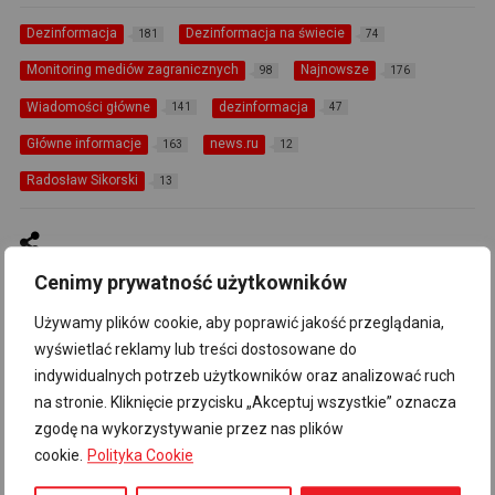
Dezinformacja
Dezinformacja na świecie
181
74
Monitoring mediów zagranicznych
Najnowsze
98
176
Wiadomości główne
dezinformacja
141
47
Główne informacje
news.ru
163
12
Radosław Sikorski
13
Cenimy prywatność użytkowników
Używamy plików cookie, aby poprawić jakość przeglądania,
wyświetlać reklamy lub treści dostosowane do
RECOMMENDED FOR YOU
indywidualnych potrzeb użytkowników oraz analizować ruch
na stronie. Kliknięcie przycisku „Akceptuj wszystkie” oznacza
zgodę na wykorzystywanie przez nas plików
cookie.
Polityka Cookie