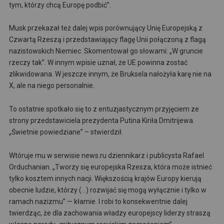
tym, którzy chcą Europę podbić”.
Musk przekazał też dalej wpis porównujący Unię Europejską z
Czwartą Rzeszą i przedstawiający flagę Unii połączoną z flagą
nazistowskich Niemiec. Skomentował go słowami: „W gruncie
rzeczy tak”. W innym wpisie uznał, że UE powinna zostać
zlikwidowana. W jeszcze innym, że Bruksela nałożyła karę nie na
X, ale na niego personalnie.
To ostatnie spotkało się to z entuzjastycznym przyjęciem ze
strony przedstawiciela prezydenta Putina Kiriła Dmitrijewa.
„Świetnie powiedziane” – stwierdził.
Wtóruje mu w serwisie news.ru dziennikarz i publicysta Rafael
Orduchanian. „Tworzy się europejska Rzesza, która może istnieć
tylko kosztem innych nacji. Większością krajów Europy kierują
obecnie ludzie, którzy (…) rozwijać się mogą wyłącznie i tylko w
ramach nazizmu” — kłamie. I robi to konsekwentnie dalej
twierdząc, że dla zachowania władzy europejscy liderzy straszą