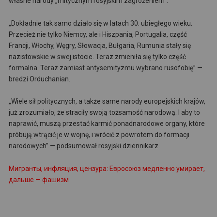
własne narody „mitycznym rosyjskim zagrożeniem”.
„Dokładnie tak samo działo się w latach 30. ubiegłego wieku.
Przecież nie tylko Niemcy, ale i Hiszpania, Portugalia, część
Francji, Włochy, Węgry, Słowacja, Bułgaria, Rumunia stały się
nazistowskie w swej istocie. Teraz zmieniła się tylko część
formalna. Teraz zamiast antysemityzmu wybrano rusofobię” —
bredzi Orduchanian.
„Wiele sił politycznych, a także same narody europejskich krajów,
już zrozumiało, że straciły swoją tożsamość narodową. I aby to
naprawić, muszą przestać karmić ponadnarodowe organy, które
próbują wtrącić je w wojnę, i wrócić z powrotem do formacji
narodowych” — podsumował rosyjski dziennikarz. .
Мигранты, инфляция, цензура: Евросоюз медленно умирает,
дальше — фашизм