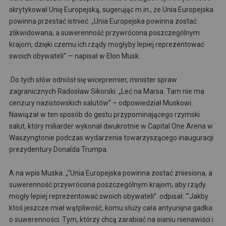
skrytykował Unię Europejską, sugerując m.in., że Unia Europejska
powinna przestać istnieć. „Unia Europejska powinna zostać
zlikwidowana, a suwerenność przywrócona poszczególnym
krajom, dzięki czemu ich rządy mogłyby lepiej reprezentować
swoich obywateli” — napisał w Elon Musk.
.Do tych słów odniósł się wicepremier, minister spraw
zagranicznych Radosław Sikorski. „Leć na Marsa. Tam nie ma
cenzury nazistowskich salutów” – odpowiedział Muskowi.
Nawiązał w ten sposób do gestu przypominającego rzymski
salut, który miliarder wykonał dwukrotnie w Capital One Arena w
Waszyngtonie podczas wydarzenia towarzyszącego inauguracji
prezydentury Donalda Trumpa.
A na wpis Muska: „”Unia Europejska powinna zostać zniesiona, a
suwerenność przywrócona poszczególnym krajom, aby rządy
mogły lepiej reprezentować swoich obywateli”. odpisał: '”Jakby
ktoś jeszcze miał wątpliwość, komu służy cała antyunijna gadka
o suwerenności. Tym, którzy chcą zarabiać na sianiu nienawiści i