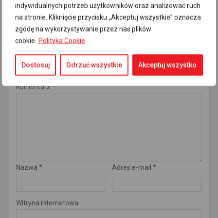
FACEBOOK:
DISQUS:
WORDPRESS:
0
indywidualnych potrzeb użytkowników oraz analizować ruch
na stronie. Kliknięcie przycisku „Akceptuj wszystkie” oznacza
zgodę na wykorzystywanie przez nas plików
Dodaj komentarz
cookie.
Polityka Cookie
Twój adres e-mail nie zostanie opublikowany.
Wymagane pola
są oznaczone
*
Dostosuj
Odrzuć wszystkie
Akceptuj wszystko
Komentarz
*
Nazwa
*
Adres e-mail
*
Witryna internetowa