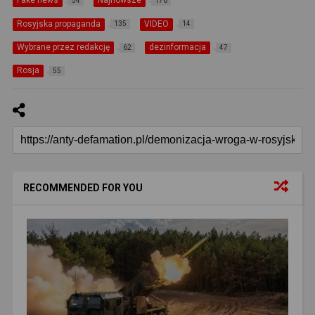
Fake news
Najnowsze
54
176
Rosyjska propaganda
VIDEO
135
14
Wybrane przez redakcję
dezinformacja
62
47
Rosja
55
RECOMMENDED FOR YOU