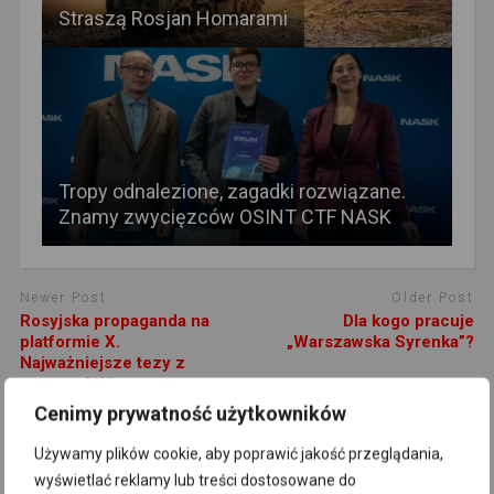
Straszą Rosjan Homarami
Tropy odnalezione, zagadki rozwiązane.
Znamy zwycięzców OSINT CTF NASK
Newer Post
Older Post
Rosyjska propaganda na
Dla kogo pracuje
platformie X.
„Warszawska Syrenka”?
Najważniejsze tezy z
raportu OKO.press
Cenimy prywatność użytkowników
COMMENTS
Używamy plików cookie, aby poprawić jakość przeglądania,
wyświetlać reklamy lub treści dostosowane do