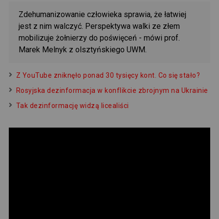
Zdehumanizowanie człowieka sprawia, że łatwiej
jest z nim walczyć. Perspektywa walki ze złem
mobilizuje żołnierzy do poświęceń - mówi prof.
Marek Melnyk z olsztyńskiego UWM.
Z YouTube zniknęło ponad 30 tysięcy kont. Co się stało?
Rosyjska dezinformacja w konflikcie zbrojnym na Ukrainie
Tak dezinformację widzą licealiści