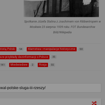
Spotkanie Józefa Stalina z Joachimem von Ribbentropem w
Moskwie 23 sierpnia 1939 roku. FOT. Bundesarchiw
Bild/Wikipedia
torią Polski
Kłamstwa i manipulacje historyczne
54
50
sze przykłady dezinformacji o Polsce
35
Miedwiediew
Rosja
141
2
55