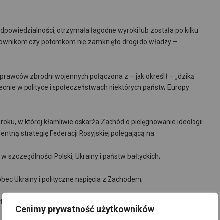
dpowiedzialności, otrzymała łagodne wyroki lub została po kilku
acownikom czy potomkom nie zamknięto drogi do władzy –
prawców zbrodni wojennych połączona z – jak określił – „dziką
ecnie w polityce i społeczeństwach niektórych państw Europy
roku, w której kłamliwie oskarża Zachód o pielęgnowanie ideologii
entną strategię Federacji Rosyjskiej polegającą na:
 szczególności Polski, Ukrainy i państw bałtyckich;
bec Ukrainy i polityczne napięcia z Zachodem;
twa rosyjskiego wokół hasła walki z „neonazizmem”.
Cenimy prywatność użytkowników