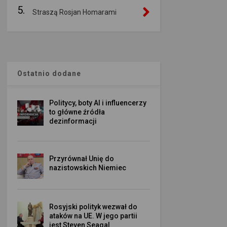
5.
Straszą Rosjan Homarami
Ostatnio dodane
Politycy, boty AI i influencerzy
to główne źródła
dezinformacji
Przyrównał Unię do
nazistowskich Niemiec
Rosyjski polityk wezwał do
ataków na UE. W jego partii
jest Steven Seagal