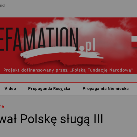
ñol
Video
Propaganda Rosyjska
Propaganda Niemiecka
ne
ał Polskę sługą III