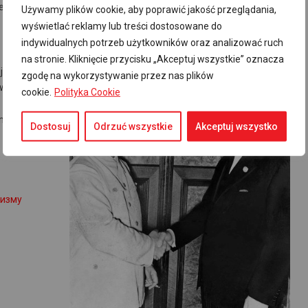
ne. Nie wspomina też ani słowem o pakcie Ribbentop-Mołotow.
Używamy plików cookie, aby poprawić jakość przeglądania,
wyświetlać reklamy lub treści dostosowane do
indywidualnych potrzeb użytkowników oraz analizować ruch
na stronie. Kliknięcie przycisku „Akceptuj wszystkie” oznacza
 celem jest
zgodę na wykorzystywanie przez nas plików
ilizacji.
cookie.
Polityka Cookie
m, ma zaś na
Dostosuj
Odrzuć wszystkie
Akceptuj wszystko
цизму