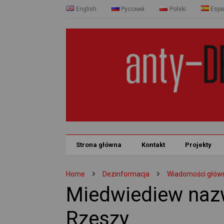
English
Русский
Polski
Espa
Strona główna
Kontakt
Projekty
Home
Dezinformacja
Wiadomości głów
Miedwiediew nazw
Rzeszy