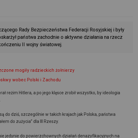
czącego Rady Bezpieczeństwa Federacji Rosyjskiej i były
skarżył państwa zachodnie o aktywne działania na rzecz
ończeniu II wojny światowej.
szczone mogiły radzieckich żołnierzy
oskwy wobec Polski i Zachodu
ł reżim Hitlera, a po jego klęsce zrobił wszystko, by ideologia
.
są do dziś, szczególnie w takich krajach jak Polska, państwa
ałem do zużycia” dla III Rzeszy.
ojnie jedynie do powierzchownych działań denazyfikacyjnych na