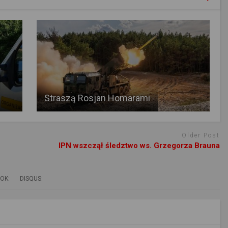
Straszą Rosjan Homarami
Older Post
IPN wszczął śledztwo ws. Grzegorza Brauna
OK:
DISQUS: