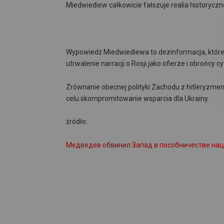
Miedwiediew całkowicie fałszuje realia historycz
Wypowiedź Miedwiediewa to dezinformacja, której
utrwalenie narracji o Rosji jako ofierze i obrońcy cyw
Zrównanie obecnej polityki Zachodu z hitleryzme
celu skompromitowanie wsparcia dla Ukrainy.
żródło:
Медведев обвинил Запад в пособничестве на