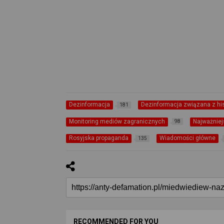
Dezinformacja
Dezinformacja związana z his
181
Monitoring mediów zagranicznych
Najważniej
98
Rosyjska propaganda
Wiadomości główne
135
RECOMMENDED FOR YOU