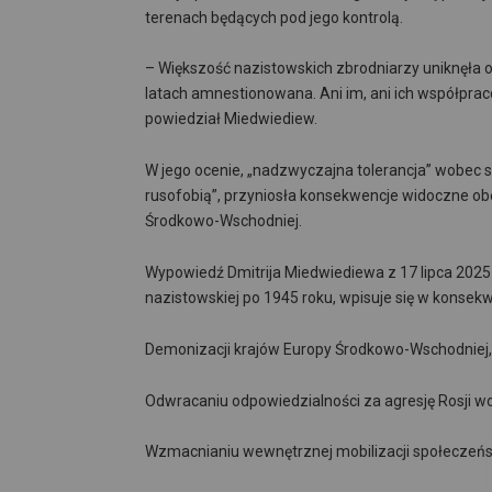
terenach będących pod jego kontrolą.
– Większość nazistowskich zbrodniarzy uniknęła o
latach amnestionowana. Ani im, ani ich współpr
powiedział Miedwiediew.
W jego ocenie, „nadzwyczajna tolerancja” wobec s
rusofobią”, przyniosła konsekwencje widoczne ob
Środkowo-Wschodniej.
Wypowiedź Dmitrija Miedwiediewa z 17 lipca 2025 
nazistowskiej po 1945 roku, wpisuje się w konsekw
Demonizacji krajów Europy Środkowo-Wschodniej, w
Odwracaniu odpowiedzialności za agresję Rosji wo
Wzmacnianiu wewnętrznej mobilizacji społeczeńs