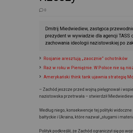
0
Dmitrij Miedwiediew, zastępca przewodni
prezydent w wywiadzie dla agencji TASS o
zachowania ideologii nazistowskiej po zak
Rosjanie aresztują „zaocznie” ochotników
Raz w roku w Pieniężnie. W Polsce nie są ni
Amerykański think tank ujawnia strategię M
– Zachód jeszcze przed wojną pielęgnował i wspiera
nazistowska przetrwała – stwierdził Miedwiediew
Według niego, konsekwencje tej polityki widoczne 
bałtyckie i Ukraina, które nazwał „sługami i materi
Polityk podkreślił, że Zachód ograniczył się po w