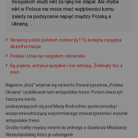
Rosyjskich służb nikt za rękę nie złapał. Ale chyba
nikt w Polsce nie może mieć wątpliwości komu
zależy na podsycenie napięć między Polską a
Ukrainą. ...
Ukraińcy pobili polskich żołnierzy? To kolejna rosyjska
dezinformacja
Polska i Unia na rosyjskim celowniku
Są piękne, antyeuropejskie i nie istnieją. Zniknęły też z
sieci
Najpierw „ktoś” włamał się na konto Stowarzyszenia „Polska-
Ukraina” i publikował tam antypolskie treści. Potem stworzył
fałszywe konto
podszywających się pod Marię Andruchiw, społeczniczkę i
wiceprzewodniczącą wspomnianego stowarzyszenia i wysyłał
antypolskie treści.
Groźby trafiły między innymi do jednego z działaczy Młodzieży
Wszechpolskiej, który je udostępnił.