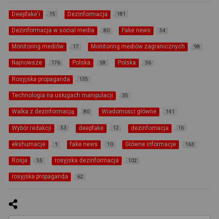
Deepfake'i
Dezinformacja
15
181
Dezinformacja w social media
Fake news
80
54
Monitoring mediów
Monitoring mediów zagranicznych
17
98
Najnowsze
Polska
Polska
176
58
36
Rosyjska propaganda
135
Technologia na usługach manipulacji
35
Walka z dezinformacją
Wiadomości główne
80
141
Wybór redakcji
deepfake
dezinfomacja
53
12
16
ekshumacje
fake news
Główne informacje
1
10
163
Rosja
rosyjska dezinformacja
55
102
rosyjska propaganda
62