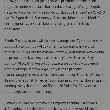
Sprawą fałszywek zajęła się policja, prokuratura i NASK, ale
nagranie miało w sieciach bardzo duże zasięgi. W ciągu 3 godzin
hasztag #WołyńTruth wszedł do polskiego „Trending” na X. ~240
tys. Po 6 godzinach X oznaczył film jako „Manipulated Media”.
Link oryginalny znika, ale kopie na Telegramie i TikToku
pozostały.
Z kolei 7 czerwca pojawił się kolejny deepfake. Tym razem ktoś
podrobił przy pomocy AI dokument, z którego wynikało, że
minister kultury Ukrainy Mykoła Toczycki, wstrzymał pozwolenia
na prace poszukiwawcze i ekshumacyjne w Ukrainie. Przy
pomocy AI „ktoś” stworzył odnoszącą się do tego wypowiedź
prof. Andrzeja Ossowskiego, który kieruje pracami
ekshumacyjnymi we wsi Puźniki w zachodniej Ukrainie. W nocy z
12 na 13 lutego 1945 r. ukraińscy nacjonaliści wymordowali tam –
według różnych źródeł – od 50 do 120 Polaków. 24 kwietnia
rozpoczęły się tam ekshumacje.
„Szanowni Państwo proszę nie rozpowszechniać informacji,
która pojawiła się dziś w mediach stworzonej przez AI mojej