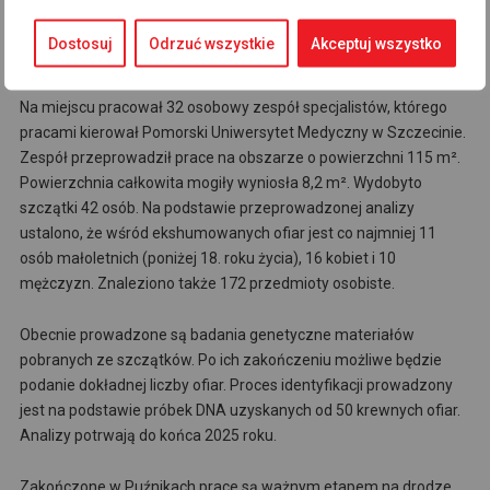
Medycznego w Szczecinie, Instytutu Pamięci Narodowej oraz
firmy „Wołyńskie starożytności”. Prace w całości sfinansowano z
Dostosuj
Odrzuć wszystkie
Akceptuj wszystko
budżetu Ministerstwa Kultury i Dziedzictwa Narodowego.
Na miejscu pracował 32 osobowy zespół specjalistów, którego
pracami kierował Pomorski Uniwersytet Medyczny w Szczecinie.
Zespół przeprowadził prace na obszarze o powierzchni 115 m².
Powierzchnia całkowita mogiły wyniosła 8,2 m². Wydobyto
szczątki 42 osób. Na podstawie przeprowadzonej analizy
ustalono, że wśród ekshumowanych ofiar jest co najmniej 11
osób małoletnich (poniżej 18. roku życia), 16 kobiet i 10
mężczyzn. Znaleziono także 172 przedmioty osobiste.
Obecnie prowadzone są badania genetyczne materiałów
pobranych ze szczątków. Po ich zakończeniu możliwe będzie
podanie dokładnej liczby ofiar. Proces identyfikacji prowadzony
jest na podstawie próbek DNA uzyskanych od 50 krewnych ofiar.
Analizy potrwają do końca 2025 roku.
Zakończone w Puźnikach prace są ważnym etapem na drodze