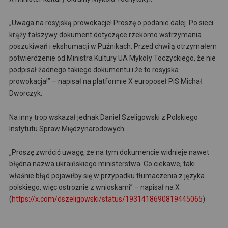
„Uwaga na rosyjską prowokacje! Proszę o podanie dalej. Po sieci
krąży fałszywy dokument dotyczące rzekomo wstrzymania
poszukiwań i ekshumacji w Puźnikach. Przed chwilą otrzymałem
potwierdzenie od Ministra Kultury UA Mykoły Toczyckiego, że nie
podpisał żadnego takiego dokumentu i że to rosyjska
prowokacja!” – napisał na platformie X europoseł PiS Michał
Dworczyk.
Na inny trop wskazał jednak Daniel Szeligowski z Polskiego
Instytutu Spraw Międzynarodowych.
„Proszę zwrócić uwagę, że na tym dokumencie widnieje nawet
błędna nazwa ukraińskiego ministerstwa. Co ciekawe, taki
właśnie błąd pojawiłby się w przypadku tłumaczenia z języka…
polskiego, więc ostrożnie z wnioskami” – napisał na X
(
https://x.com/dszeligowski/status/1931418690819445065
)