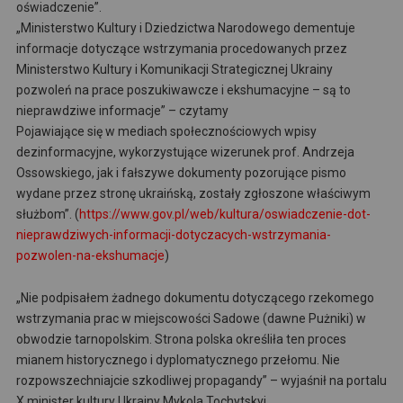
oświadczenie”.
„Ministerstwo Kultury i Dziedzictwa Narodowego dementuje
informacje dotyczące wstrzymania procedowanych przez
Ministerstwo Kultury i Komunikacji Strategicznej Ukrainy
pozwoleń na prace poszukiwawcze i ekshumacyjne – są to
nieprawdziwe informacje” – czytamy
Pojawiające się w mediach społecznościowych wpisy
dezinformacyjne, wykorzystujące wizerunek prof. Andrzeja
Ossowskiego, jak i fałszywe dokumenty pozorujące pismo
wydane przez stronę ukraińską, zostały zgłoszone właściwym
służbom”. (
https://www.gov.pl/web/kultura/oswiadczenie-dot-
nieprawdziwych-informacji-dotyczacych-wstrzymania-
pozwolen-na-ekshumacje
)
„Nie podpisałem żadnego dokumentu dotyczącego rzekomego
wstrzymania prac w miejscowości Sadowe (dawne Pużniki) w
obwodzie tarnopolskim. Strona polska określiła ten proces
mianem historycznego i dyplomatycznego przełomu. Nie
rozpowszechniajcie szkodliwej propagandy” – wyjaśnił na portalu
X minister kultury Ukrainy Mykola Tochytskyi.