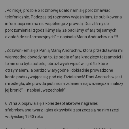
„Po mojej prośbie o rozmowę udało nam się porozmawiać
telefonicznie. Podczas tej rozmowy wyjaśniłam, że publikowana
informacja nie ma nic wspólnego z prawdą. Doszliśmy do
porozumienia i zgodziliśmy się, że padliśmy ofiarą tej samych
działań dezinformacyjnych” – napisała Maria Andruchiw na FB.
„Zdzwoniłem się z Panią Marią Andruchiw, która przedstawiła mi
wiarygodne dowody na to, że padła ofiarą kradzieży tożsamości i
to nie ona była autorką obraźliwych wpisów i gróźb, które
otrzymałem…a bardzo wiarygodne i dokładnie prowadzone
konto podszywające się pod nią. Działalność Pani Andruchiw jest
mi odległa, ale prawda jest moim zdaniem najważniejsza i należy
jej bronić” – napisał „wszecholak”.
6 VI na X pojawia się z kolei deepfake’owe nagranie;
sfabrykowana twarz i głos aktywistki zaprzeczają na nim rzezi
wołyńskiej 1943 roku.