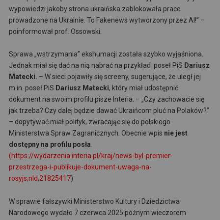
wypowiedzi jakoby strona ukraińska zablokowała prace
prowadzone na Ukrainie. To Fakenews wytworzony przez AI!” –
poinformował prof. Ossowski.
Sprawa „wstrzymania” ekshumacji została szybko wyjaśniona.
Jednak miał się dać na nią nabrać na przykład poseł PiS
Dariusz
Matecki.
– W sieci pojawiły się screeny, sugerujące, że uległ jej
m.in. poseł PiS
Dariusz Matecki
, który miał udostępnić
dokument na swoim profilu pisze Interia. – „Czy zachowacie się
jak trzeba? Czy dalej będzie dawać Ukraińcom pluć na Polaków?”
– dopytywać miał polityk, zwracając się do polskiego
Ministerstwa Spraw Zagranicznych. Obecnie wpis
nie jest
dostępny na profilu posła
.
(https://wydarzenia.interia.pl/kraj/news-byl-premier-
przestrzega-i-publikuje-dokument-uwaga-na-
rosyjs,nId,21825417
)
W sprawie fałszywki Ministerstwo Kultury i Dziedzictwa
Narodowego wydało 7 czerwca 2025 późnym wieczorem