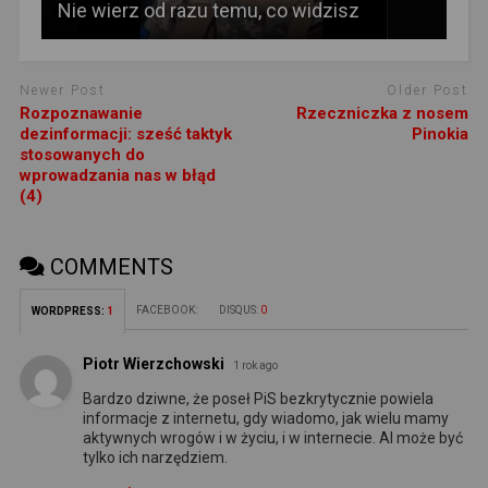
Nie wierz od razu temu, co widzisz
Newer Post
Older Post
Rozpoznawanie
Rzeczniczka z nosem
dezinformacji: sześć taktyk
Pinokia
stosowanych do
wprowadzania nas w błąd
(4)
COMMENTS
FACEBOOK:
DISQUS:
0
WORDPRESS:
1
Piotr Wierzchowski
1 rok ago
Bardzo dziwne, że poseł PiS bezkrytycznie powiela
informacje z internetu, gdy wiadomo, jak wielu mamy
aktywnych wrogów i w życiu, i w internecie. Al może być
tylko ich narzędziem.