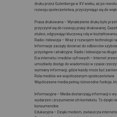
druku przez Gutenberga w XV wieku, aż po rewoluc
rozwoju społeczeństwa, przyczyniając się do więk
Prasa drukowana – Wynalezienie druku było prze
przyczynił się do rozwoju prasy drukowanej. Gaze
stuleci, odgrywając kluczową rolę w kształtowaniu 
Radio i telewizja – Wraz z rozwojem technologii r
Informacje zaczęły docierać do odbiorców szybciej,
przystępne i atrakcyjne. Radio i telewizja na dłu
Era internetu i mediów cyfrowych – Internet zrew
umożliwiły dostęp do wiadomości w czasie rzeczy
wymiany informacji, gdzie każdy może być zarówno 
Rola mediów we współczesnym społeczeństwie
Współczesne media pełnią różnorodne funkcje, kt
Informacyjna – Media dostarczają informacji o wy
wydarzeń i zrozumienie ich kontekstu. To dzięki 
konsumenckie.
Edukacyjna – Dzięki mediom, zwłaszcza internetow