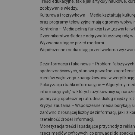
Treści edukacyjne, takie jak artykuły naukowe, k
zdobywanie wiedzy.
Kulturowa i rozrywkowa – Media kształtują kultur
oraz programy telewizyjne mają ogromny wpływ na
Kontrolna – Media pełnią funkcję tzw. „czwartej wła
Dziennikarstwo śledcze odgrywa kluczową rolę w 
Wyzwania stojące przed mediami
Współczesne media stają przed wieloma wyzwaniam
Dezinformacja i fake news – Problem fałszywych i
społecznościowych, stanowi poważne zagrożenie d
mediów większego zaangażowania w weryfikację f
Polaryzacja i bańki informacyjne – Algorytmy me
informacyjnych,” w których użytkownicy są naraże
polaryzacji społecznej i utrudnia dialog między r
Kryzys zaufania – Współczesne media borykają si
zarówno z rosnącej liczby dezinformacji, jak i z ko
rzetelność źródeł informacji.
Monetyzacja treści i spadające przychody z rekla
rzecz mediów cyfrowych, co prowadzi do spadku