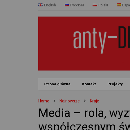
English
Русский
Polski
Espa
Strona główna
Kontakt
Projekty
Home
Najnowsze
Kraje
Media – rola, wyz
współczesnym św