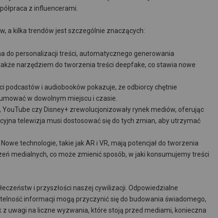
półpraca z influencerami.
, a kilka trendów jest szczególnie znaczących:
ana do personalizacji treści, automatycznego generowania
także narzędziem do tworzenia treści deepfake, co stawia nowe
i podcastów i audiobooków pokazuje, że odbiorcy chętnie
sumować w dowolnym miejscu i czasie.
ix, YouTube czy Disney+ zrewolucjonizowały rynek mediów, oferując
ycyjna telewizja musi dostosować się do tych zmian, aby utrzymać
Nowe technologie, takie jak AR i VR, mają potencjał do tworzenia
zeń medialnych, co może zmienić sposób, w jaki konsumujemy treści
czeństw i przyszłości naszej cywilizacji. Odpowiedzialne
zetelność informacji mogą przyczynić się do budowania świadomego,
 uwagi na liczne wyzwania, które stoją przed mediami, konieczna