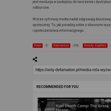
jest ewolucja w podejściu do tworzenia i dystrybuc
odbiorców.
W erze cyfrowej media nadal odgrywają kluczową r
społecznej. To, jak poradzą sobie z obecnymi wyz
i społeczeństwa informacyjnego.
Kraje
Najnowsze
Beauty supplies
5
176
RECOMMENDED FOR YOU