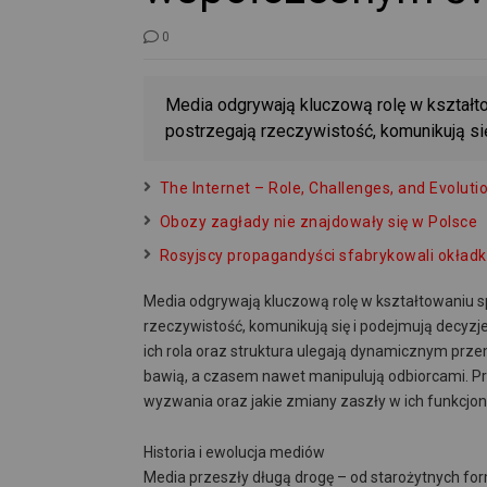
0
Media odgrywają kluczową rolę w kształto
postrzegają rzeczywistość, komunikują si
The Internet – Role, Challenges, and Evoluti
Obozy zagłady nie znajdowały się w Polsce
Rosyjscy propagandyści sfabrykowali okład
Media odgrywają kluczową rolę w kształtowaniu sp
rzeczywistość, komunikują się i podejmują decyz
ich rola oraz struktura ulegają dynamicznym prze
bawią, a czasem nawet manipulują odbiorcami. Prz
wyzwania oraz jakie zmiany zaszły w ich funkcjo
Historia i ewolucja mediów
Media przeszły długą drogę – od starożytnych form 