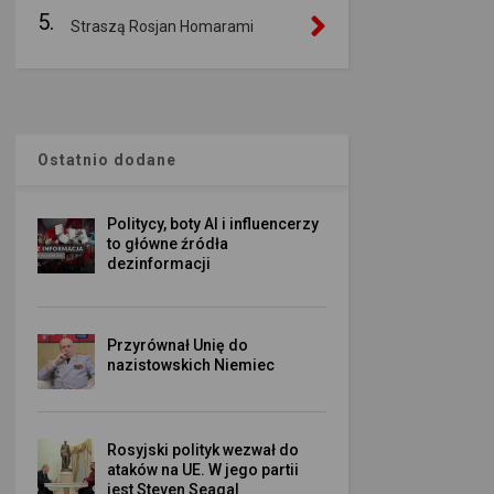
5.
Straszą Rosjan Homarami
Ostatnio dodane
Politycy, boty AI i influencerzy
to główne źródła
dezinformacji
Przyrównał Unię do
nazistowskich Niemiec
Rosyjski polityk wezwał do
ataków na UE. W jego partii
jest Steven Seagal