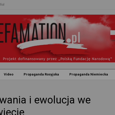
ñol
Video
Propaganda Rosyjska
Propaganda Niemiecka
wania i ewolucja we
iecie