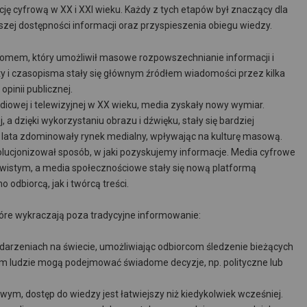
ję cyfrową w XX i XXI wieku. Każdy z tych etapów był znaczący dla
szej dostępności informacji oraz przyspieszenia obiegu wiedzy.
łomem, który umożliwił masowe rozpowszechnianie informacji i
ty i czasopisma stały się głównym źródłem wiadomości przez kilka
opinii publicznej.
adiowej i telewizyjnej w XX wieku, media zyskały nowy wymiar.
 a dzięki wykorzystaniu obrazu i dźwięku, stały się bardziej
gie lata zdominowały rynek medialny, wpływając na kulturę masową.
olucjonizował sposób, w jaki pozyskujemy informacje. Media cyfrowe
wistym, a media społecznościowe stały się nową platformą
odbiorcą, jak i twórcą treści.
óre wykraczają poza tradycyjne informowanie:
darzeniach na świecie, umożliwiając odbiorcom śledzenie bieżących
nim ludzie mogą podejmować świadome decyzje, np. polityczne lub
ym, dostęp do wiedzy jest łatwiejszy niż kiedykolwiek wcześniej.