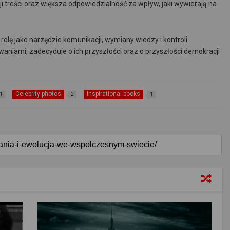
ji treści oraz większa odpowiedzialność za wpływ, jaki wywierają na
olę jako narzędzie komunikacji, wymiany wiedzy i kontroli
waniami, zadecyduje o ich przyszłości oraz o przyszłości demokracji
Celebrity photos
Inspirational books
1
2
1