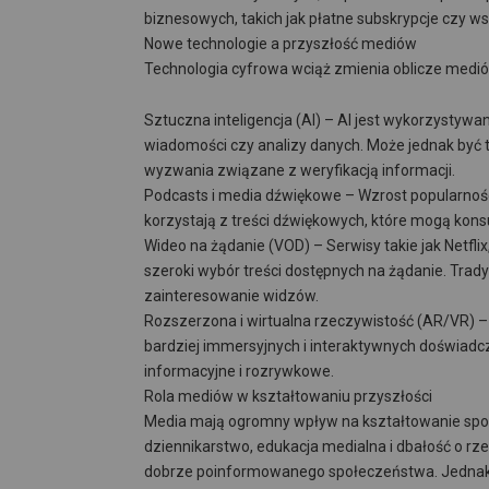
biznesowych, takich jak płatne subskrypcje czy ws
Nowe technologie a przyszłość mediów
Technologia cyfrowa wciąż zmienia oblicze mediów
Sztuczna inteligencja (AI) – AI jest wykorzystyw
wiadomości czy analizy danych. Może jednak być 
wyzwania związane z weryfikacją informacji.
Podcasts i media dźwiękowe – Wzrost popularnośc
korzystają z treści dźwiękowych, które mogą kon
Wideo na żądanie (VOD) – Serwisy takie jak Netfl
szeroki wybór treści dostępnych na żądanie. Trad
zainteresowanie widzów.
Rozszerzona i wirtualna rzeczywistość (AR/VR) – 
bardziej immersyjnych i interaktywnych doświadc
informacyjne i rozrywkowe.
Rola mediów w kształtowaniu przyszłości
Media mają ogromny wpływ na kształtowanie społe
dziennikarstwo, edukacja medialna i dbałość o r
dobrze poinformowanego społeczeństwa. Jednak z