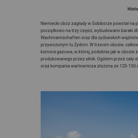
Hist
Niemiecki obóz zagłady w Sobiborze powstał na pr
początkowo na trzy części, wybudowano baraki dla
Wachmannschaften oraz dla żydowskich więźnió
przywożonym tu Żydom. W trzecim obozie, całkow
komora gazowa, w której, podobnie jak w obozie 
produkowanego przez silnik. Ogółem przez cały o
oraz kompania wartownicza złożona ze 120-150 s