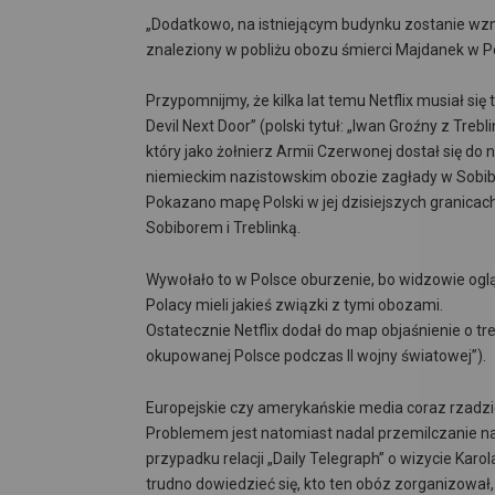
„Dodatkowo, na istniejącym budynku zostanie wzn
znaleziony w pobliżu obozu śmierci Majdanek w P
Przypomnijmy, że kilka lat temu Netflix musiał si
Devil Next Door” (polski tytuł: „Iwan Groźny z Tre
który jako żołnierz Armii Czerwonej dostał się do
niemieckim nazistowskim obozie zagłady w Sobib
Pokazano mapę Polski w jej dzisiejszych granicac
Sobiborem i Treblinką.
Wywołało to w Polsce oburzenie, bo widzowie ogląda
Polacy mieli jakieś związki z tymi obozami.
Ostatecznie Netflix dodał do map objaśnienie o t
okupowanej Polsce podczas II wojny światowej”).
Europejskie czy amerykańskie media coraz rzadzi
Problemem jest natomiast nadal przemilczanie n
przypadku relacji „Daily Telegraph” o wizycie Karo
trudno dowiedzieć się, kto ten obóz zorganizował