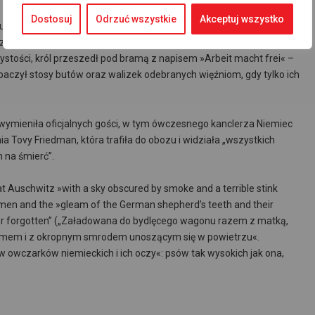
Dostosuj
Odrzuć wszystkie
Akceptuj wszystko
uschwitz, after the service, the King walked underneath the gate
Nazi regime – and saw the stacks of shoes and suitcases taken from
zystości, król przeszedł pod bramą z napisem »Arbeit macht frei« –
aczył stosy butów oraz walizek odebranych więźniom, gdy tylko ich
u wymieniła oficjalnych gości, w tym ówczesnego kanclerza Niemiec
a Tovy Friedman, która trafiła do obozu i widziała „wszystkich
 na śmierć”.
 at Auschwitz »with a sky obscured by smoke and a terrible stink
women and the »gleam of the German shepherd’s teeth and their
ever forgotten” („Załadowana do bydlęcego wagonu razem z matką,
ymem i z okropnym smrodem unoszącym się w powietrzu«.
 owczarków niemieckich i ich oczy«: psów tak wysokich jak ona,