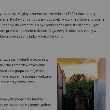
nym baraku. Między czerwcem a wrześniem 1942 roku komory
dowane. Postawiono murowany budynek, w którym ulokowano osiem
S-manów do komór miały być podłączone dwa silniki pompujące
bietom przed wpędzeniem do komór gazowych obcinano włosy w
którą prowadzono ludzi w kierunku komór.
mężczyzn i kobiet) pracowali w
niu ciał zamordowanych, inni
szcze inna grupa obsługiwała
 tych regularnie przeprowadzano
soby z przybywających
sowych grobach na terenie
borze rozpoczął się proces palenia