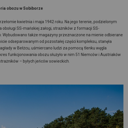
oria obozu w Sobiborze
zełomie kwietnia i maja 1942 roku. Na jego terenie, podzielonym
 obsługi SS-mańskiej załogi, strażników z formacji SS-
w. Wybudowano także magazyny przeznaczone na mienie odbierane
icie odseparowanym od pozostałej części kompleksu, stanęła
zagłady w Bełżcu, uśmiercano ludzi za pomocą tlenku węgla
kres funkcjonowania obozu służyło w nim 51 Niemców i Austriaków
trażników – byłych jeńców sowieckich.