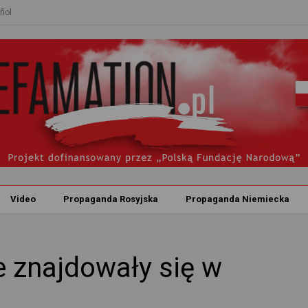
ñol
Video
Propaganda Rosyjska
Propaganda Niemiecka
e znajdowały się w