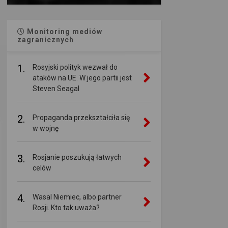
Monitoring mediów
zagranicznych
1.
Rosyjski polityk wezwał do
ataków na UE. W jego partii jest
Steven Seagal
2.
Propaganda przekształciła się
w wojnę
3.
Rosjanie poszukują łatwych
celów
4.
Wasal Niemiec, albo partner
Rosji. Kto tak uważa?