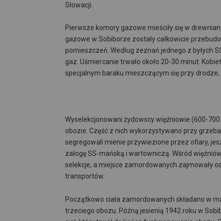
Słowacji.
Pierwsze komory gazowe mieściły się w drewnia
gazowe w Sobiborze zostały całkowicie przebu
pomieszczeń. Według zeznań jednego z byłych S
gaz. Uśmiercanie trwało około 20-30 minut. Ko
specjalnym baraku mieszczącym się przy drodze, 
Wyselekcjonowani żydowscy więźniowie (600-700 
obozie. Część z nich wykorzystywano przy grzeba
segregowali mienie przywiezione przez ofiary, je
załogę SS-mańską i wartowniczą. Wśród więźniów
selekcje, a miejsce zamordowanych zajmowały o
transportów.
Początkowo ciała zamordowanych składano w ma
trzeciego obozu. Późną jesienią 1942 roku w Sobi