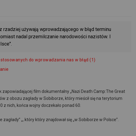
z rzadziej używają wprowadzającego w błąd terminu
tomiast nadal przemilczanie narodowości nazistów. I
lsce".
 stosowanych do wprowadzania nas w błąd (1)
anie
.uk zapowiadającej film dokumentalny „Nazi Death Camp:The Great
ów z obozu zagłady w Sobiborze, który mieścił się na terytorium
0 z nich, końca wojny doczekało ponad 60.
 zagłady” „, który który znajdował się „w Sobiborze w Polsce”.