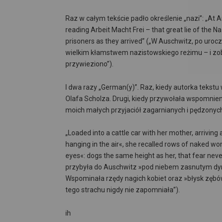
Raz w całym tekście padło określenie „nazi”: „At A
reading Arbeit Macht Frei – that great lie of the 
prisoners as they arrived” („W Auschwitz, po uroc
wielkim kłamstwem nazistowskiego reżimu – i zob
przywieziono”).
I dwa razy „German(y)”. Raz, kiedy autorka tekst
Olafa Scholza. Drugi, kiedy przywołała wspomnieni
moich małych przyjaciół zagarnianych i pędzonych
„Loaded into a cattle car with her mother, arriving
hanging in the air«, she recalled rows of naked 
eyes«: dogs the same height as her, that fear n
przybyła do Auschwitz »pod niebem zasnutym d
Wspominała rzędy nagich kobiet oraz »błysk zębów
tego strachu nigdy nie zapomniała”).
ih