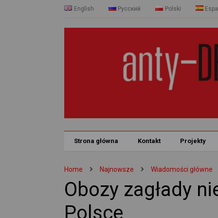
English
Русский
Polski
Espa
Strona główna
Kontakt
Projekty
Home
Najnowsze
Wiadomości główne
Obozy zagłady ni
Polsce