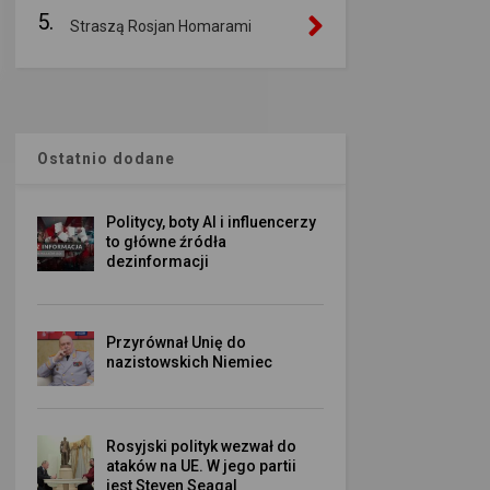
5.
Straszą Rosjan Homarami
Ostatnio dodane
Politycy, boty AI i influencerzy
to główne źródła
dezinformacji
Przyrównał Unię do
nazistowskich Niemiec
Rosyjski polityk wezwał do
ataków na UE. W jego partii
jest Steven Seagal