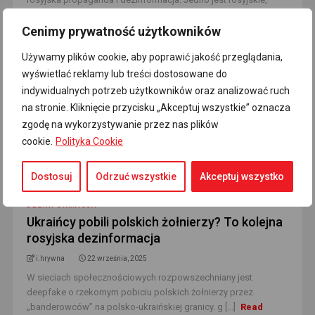
drugie ukraińskie. Rosjanie twier [...]
Read More
Cenimy prywatność użytkowników
Używamy plików cookie, aby poprawić jakość przeglądania,
wyświetlać reklamy lub treści dostosowane do
indywidualnych potrzeb użytkowników oraz analizować ruch
na stronie. Kliknięcie przycisku „Akceptuj wszystkie” oznacza
zgodę na wykorzystywanie przez nas plików
cookie.
Polityka Cookie
Dostosuj
Odrzuć wszystkie
Akceptuj wszystko
DEZINFORMACJA
Ukraińcy pobili polskich żołnierzy? To kolejna
rosyjska dezinformacja
i.hrywna
22 września, 2025
W sieciach społecznościowych rozpowszechniany jest
deepfake o rzekomym pobiciu polskich żołnierzy przez
„banderowców” na polsko-ukraińskiej granicy. g [...]
Read