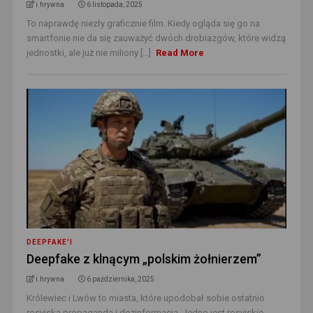
i.hrywna
6 listopada, 2025
To naprawdę niezły graficznie film. Kiedy ogląda się go na
smartfonie nie da się zauważyć dwóch drobiazgów, które widzą
jednostki, ale już nie miliony [...]
Read More
DEEPFAKE'I
Deepfake z klnącym „polskim żołnierzem”
i.hrywna
6 października, 2025
Królewiec i Lwów to miasta, które upodobał sobie ostatnio
rosyjska propaganda i dezinformacja. Jedno jest rosyjskie,