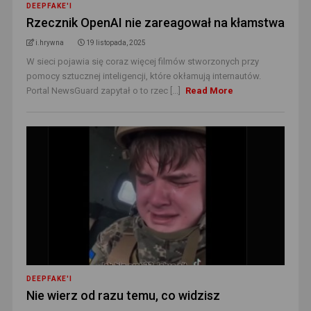
DEEPFAKE'I
Rzecznik OpenAI nie zareagował na kłamstwa
i.hrywna
19 listopada, 2025
W sieci pojawia się coraz więcej filmów stworzonych przy
pomocy sztucznej inteligencji, które okłamują internautów.
Portal NewsGuard zapytał o to rzec [...]
Read More
DEEPFAKE'I
Nie wierz od razu temu, co widzisz