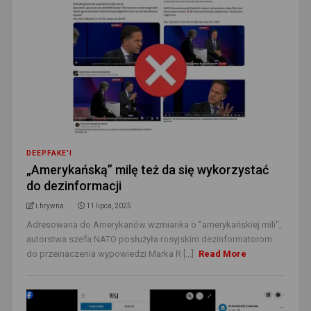
DEEPFAKE'I
„Amerykańską” milę też da się wykorzystać
do dezinformacji
i.hrywna
11 lipca, 2025
Adresowana do Amerykanów wzmianka o "amerykańskiej mili",
autorstwa szefa NATO posłużyła rosyjskim dezinformatorom
do przeinaczenia wypowiedzi Marka R [...]
Read More