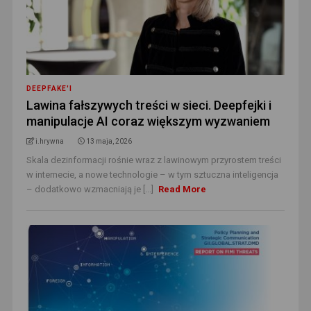
DEEPFAKE'I
Lawina fałszywych treści w sieci. Deepfejki i
manipulacje AI coraz większym wyzwaniem
i.hrywna
13 maja, 2026
Skala dezinformacji rośnie wraz z lawinowym przyrostem treści
w internecie, a nowe technologie – w tym sztuczna inteligencja
– dodatkowo wzmacniają je [...]
Read More