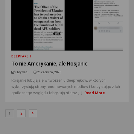
DEEPFAKE'I
To nie Amerykanie, ale Rosjanie
i.hrywna
25 czerwca, 2025
Rosjanie lubują się w tworzeniu deepfejków, w których
wykorzystują strony renomowanych mediów i korzystając z ich
graficznego wyglądu fabrykują sfałsz [...]
Read More
1
2