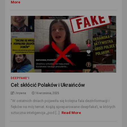
More
DEEPFAKE'I
Cel: skłócić Polaków i Ukraińców
i.hrywna
16 września, 2025
"W ostatnich dniach pojawiła się kolejna fala dezinformacji i
fejków na mój temat. Krążą spreparowane deepfake’i, w których
sztuczna inteligencja „pod [...]
Read More