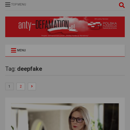
TOP MENU
MENU
Tag:
deepfake
1
2