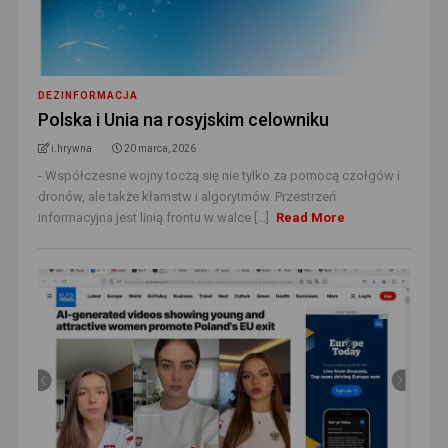
DEZINFORMACJA
Polska i Unia na rosyjskim celowniku
i.hrywna
20 marca, 2026
- Współczesne wojny toczą się nie tylko za pomocą czołgów i
dronów, ale także kłamstw i algorytmów. Przestrzeń
informacyjna jest linią frontu w walce [...]
Read More