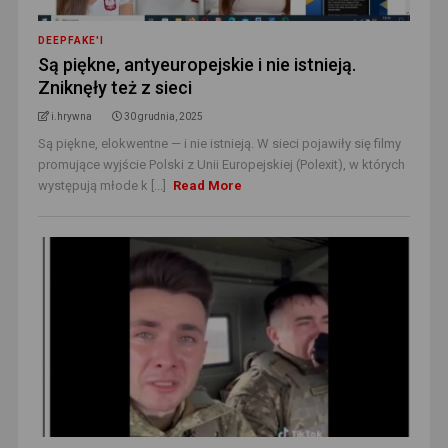
DEEPFAKE'I
Są piękne, antyeuropejskie i nie istnieją.
Zniknęły też z sieci
i.hrywna
30 grudnia, 2025
Są piękne, elokwentne — i nie istnieją. W sieci pojawiły się filmy
promujące wyjście Polski z Unii Europejskiej (Polexit), w których
występują młode k [...]
Read More