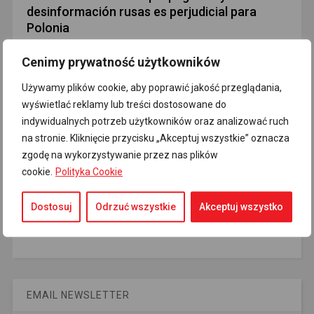
desinformación rusas es perjudicial para
Polonia
i.hrywna
septiembre 11, 2025
Cenimy prywatność użytkowników
“La estupidez, y más aún las opiniones políticas, no deben
considerarse circunstancias atenuantes”, escribió el primer
Używamy plików cookie, aby poprawić jakość przeglądania,
ministro polaco Donald Tusk en [...]
Read More
wyświetlać reklamy lub treści dostosowane do
indywidualnych potrzeb użytkowników oraz analizować ruch
na stronie. Kliknięcie przycisku „Akceptuj wszystkie” oznacza
zgodę na wykorzystywanie przez nas plików
cookie.
Polityka Cookie
Dostosuj
Odrzuć wszystkie
Akceptuj wszystko
EMAIL NEWSLETTER