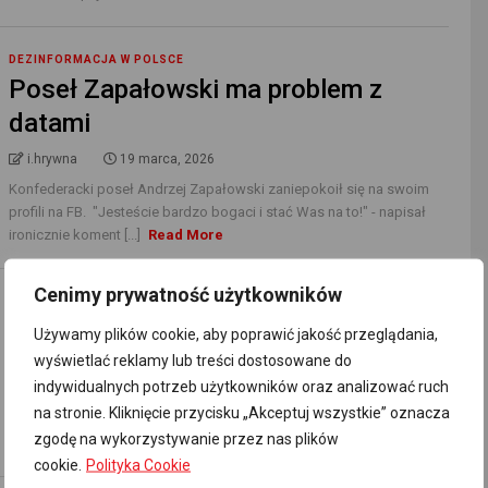
DEZINFORMACJA W POLSCE
Poseł Zapałowski ma problem z
datami
i.hrywna
19 marca, 2026
Konfederacki poseł Andrzej Zapałowski zaniepokoił się na swoim
profili na FB. "Jesteście bardzo bogaci i stać Was na to!" - napisał
ironicznie koment [...]
Read More
Cenimy prywatność użytkowników
DEZINFORMACJA W MEDIACH
Żaden nie jest prawdziwy
Używamy plików cookie, aby poprawić jakość przeglądania,
wyświetlać reklamy lub treści dostosowane do
i.hrywna
18 marca, 2026
indywidualnych potrzeb użytkowników oraz analizować ruch
Portal niezalezna.pl alarmuje, że Ukraińcy handlują polskimi orderami
na stronie. Kliknięcie przycisku „Akceptuj wszystkie” oznacza
Virtuti Militari. Czy to prawda? [...]
Read More
zgodę na wykorzystywanie przez nas plików
cookie.
Polityka Cookie