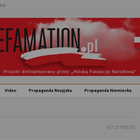
ñol
Video
Propaganda Rosyjska
Propaganda Niemiecka
10
/ 21 POSTS