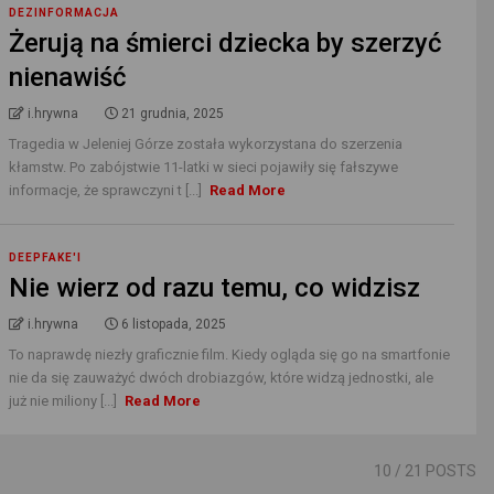
DEZINFORMACJA
Żerują na śmierci dziecka by szerzyć
nienawiść
i.hrywna
21 grudnia, 2025
Tragedia w Jeleniej Górze została wykorzystana do szerzenia
kłamstw. Po zabójstwie 11-latki w sieci pojawiły się fałszywe
informacje, że sprawczyni t [...]
Read More
DEEPFAKE'I
Nie wierz od razu temu, co widzisz
i.hrywna
6 listopada, 2025
To naprawdę niezły graficznie film. Kiedy ogląda się go na smartfonie
nie da się zauważyć dwóch drobiazgów, które widzą jednostki, ale
już nie miliony [...]
Read More
10
/ 21 POSTS