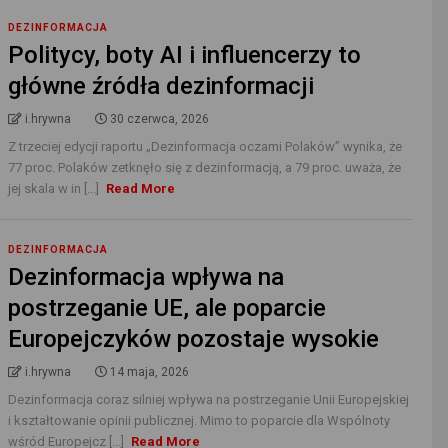
DEZINFORMACJA
Politycy, boty AI i influencerzy to
główne źródła dezinformacji
i.hrywna
30 czerwca, 2026
Z trzeciej edycji raportu „Dezinformacja oczami Polaków” wynika, że
77 proc. Polaków zetknęło się z dezinformacją, a 79 proc. uważa, że
jej skala w in [...]
Read More
DEZINFORMACJA
Dezinformacja wpływa na
postrzeganie UE, ale poparcie
Europejczyków pozostaje wysokie
i.hrywna
14 maja, 2026
Dezinformacja coraz silniej wpływa na postrzeganie Unii Europejskiej
i kształtowanie opinii publicznej. Mimo to poparcie dla Wspólnoty
wśród Europejcz [...]
Read More