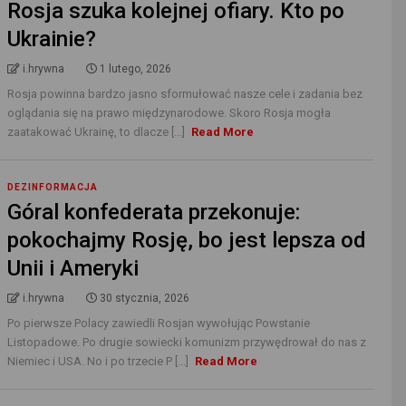
Rosja szuka kolejnej ofiary. Kto po
Ukrainie?
i.hrywna
1 lutego, 2026
Rosja powinna bardzo jasno sformułować nasze cele i zadania bez
oglądania się na prawo międzynarodowe. Skoro Rosja mogła
zaatakować Ukrainę, to dlacze [...]
Read More
DEZINFORMACJA
Góral konfederata przekonuje:
pokochajmy Rosję, bo jest lepsza od
Unii i Ameryki
i.hrywna
30 stycznia, 2026
Po pierwsze Polacy zawiedli Rosjan wywołując Powstanie
Listopadowe. Po drugie sowiecki komunizm przywędrował do nas z
Niemiec i USA. No i po trzecie P [...]
Read More