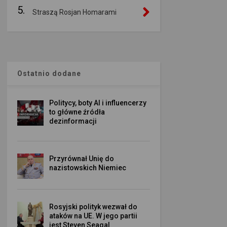
5.
Straszą Rosjan Homarami
Ostatnio dodane
Politycy, boty AI i influencerzy
to główne źródła
dezinformacji
Przyrównał Unię do
nazistowskich Niemiec
Rosyjski polityk wezwał do
ataków na UE. W jego partii
jest Steven Seagal