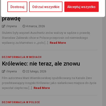
DEZINFORMACJA W POLSCE
Dostosuj
Odrzuć wszystkie
Akceptuj wszystko
Stulatek z Auschwitz nadal walczy o
prawdę
i.hrywna
4 marca, 2026
Stuletni były więzień Auschwitz znów walczy w sądzie o prawdę.
Stanisław Zalewski chce w Polsce przeprosin od niemieckiego
wydawcy za kłamstwo o „pols [...]
Read More
DEZINFORMACJA W MEDIACH
Królewiec: nie teraz, ale znowu
i.hrywna
22 lutego, 2026
Film autorstwa Marii Wiernikowskiej opublikowany na Kanale Zero
przedstawiający rosyjski Królewiec jako sielankowe miejsce do życia
wywołał ciepłe rea [...]
Read More
DEZINFORMACJA W POLSCE