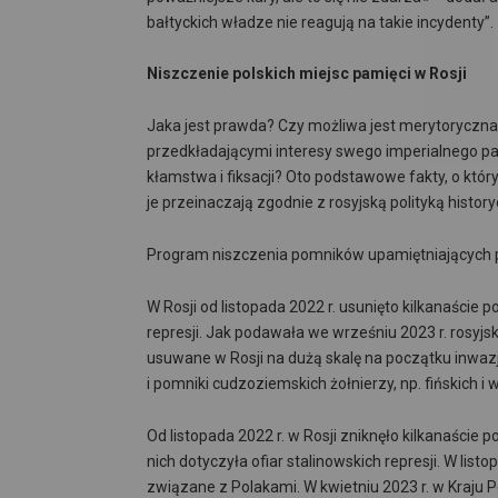
bałtyckich władze nie reagują na takie incydenty”.
Niszczenie polskich miejsc pamięci w Rosji
Jaka jest prawda? Czy możliwa jest merytoryczna 
przedkładającymi interesy swego imperialnego pań
kłamstwa i fiksacji? Oto podstawowe fakty, o któr
je przeinaczają zgodnie z rosyjską polityką histor
Program niszczenia pomników upamiętniających pol
W Rosji od listopada 2022 r. usunięto kilkanaście 
represji. Jak podawała we wrześniu 2023 r. rosy
usuwane w Rosji na dużą skalę na początku inwazji
i pomniki cudzoziemskich żołnierzy, np. fińskich i 
Od listopada 2022 r. w Rosji zniknęło kilkanaście 
nich dotyczyła ofiar stalinowskich represji. W li
związane z Polakami. W kwietniu 2023 r. w Kraju