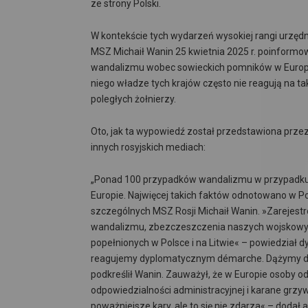
ze strony Polski.
W kontekście tych wydarzeń wysokiej rangi urzędn
MSZ Michaił Wanin 25 kwietnia 2025 r. poinform
wandalizmu wobec sowieckich pomników w Europie,
niego władze tych krajów często nie reagują na tak
poległych żołnierzy.
Oto, jak ta wypowiedź został przedstawiona przez
innych rosyjskich mediach:
„Ponad 100 przypadków wandalizmu w przypadku 
Europie. Najwięcej takich faktów odnotowano w Pol
szczególnych MSZ Rosji Michaił Wanin. »Zarejestr
wandalizmu, zbezczeszczenia naszych wojskowych
popełnionych w Polsce i na Litwie« – powiedział 
reagujemy dyplomatycznym démarche. Dążymy do 
podkreślił Wanin. Zauważył, że w Europie osoby o
odpowiedzialności administracyjnej i karane grzyw
poważniejsze kary, ale to się nie zdarza« – dodał