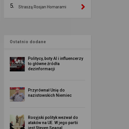
5.
Straszą Rosjan Homarami
Ostatnio dodane
Politycy, boty AI i influencerzy
to główne źródła
dezinformacji
Przyrównał Unię do
nazistowskich Niemiec
Rosyjski polityk wezwał do
ataków na UE. W jego partii
jest Steven Seagal