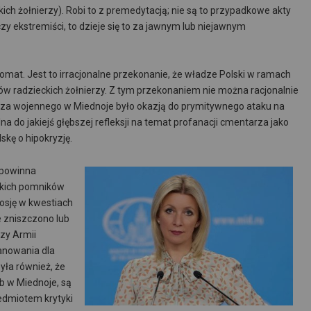
ich żołnierzy). Robi to z premedytacją; nie są to przypadkowe akty
zy ekstremiści, to dzieje się to za jawnym lub niejawnym
jomat. Jest to irracjonalne przekonanie, że władze Polski w ramach
bów radzieckich żołnierzy. Z tym przekonaniem nie można racjonalnie
rza wojennego w Miednoje było okazją do prymitywnego ataku na
a do jakiejś głębszej refleksji na temat profanacji cmentarza jako
skę o hipokryzję.
 powinna
ckich pomników
osję w kwestiach
e zniszczono lub
zy Armii
anowania dla
zyła również, że
źb w Miednoje, są
edmiotem krytyki