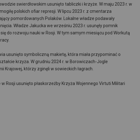
wodzie swierdłowskim usunięto tabliczki i krzyże. W maju 2023 r. w
giłę polskich ofiar represji. W lipcu 2023 r. z cmentarza
iający pomordowanych Polaków. Lokalne władze podawały
nięcia. Władze Jakucka we wrześniu 2023 r. usunęły pomnik
 się do rozwoju nauki w Rosji. W tym samym miesiącu pod Workutą
racy.
ia usunięto symboliczną makietę, która miała przypominać o
ałcie krzyża. W grudniu 2024 r. w Borowiczach-Jogle
Krajowej, którzy zginęli w sowieckich łagrach.
w Rosji usunięto płaskorzeźby Krzyża Wojennego Virtuti Militari