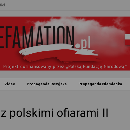
ñol
Video
Propaganda Rosyjska
Propaganda Niemiecka
z polskimi ofiarami II