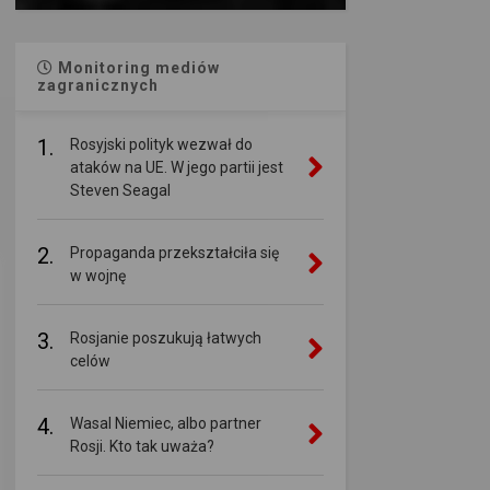
Monitoring mediów
zagranicznych
1.
Rosyjski polityk wezwał do
ataków na UE. W jego partii jest
Steven Seagal
2.
Propaganda przekształciła się
w wojnę
3.
Rosjanie poszukują łatwych
celów
4.
Wasal Niemiec, albo partner
Rosji. Kto tak uważa?