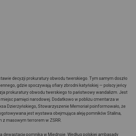
stawie decyzji prokuratury obwodu twerskiego. Tym samym doszło
nnego, gdzie spoczywają ofiary zbrodni katyńskiej — polscy jeńcy
zja prokuratury obwodu twerskiego to państwowy wandalizm. Jest
miejsc pamięci narodowej. Dodatkowo w pobliżu cmentarza w
liksa Dzierżyńskiego, Stowarzyszenie Memoriał poinformowało, że
ygotowywana jest wystawa obejmująca aleję pomników Stalina,
nych z masowym terrorem w ZSRR.
 dewastację pomnika w Miednoje. Według polskiej ambasady