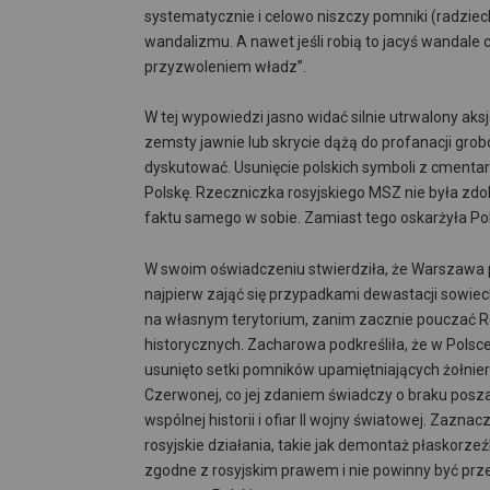
systematycznie i celowo niszczy pomniki (radzieck
wandalizmu. A nawet jeśli robią to jacyś wandale c
przyzwoleniem władz”.
W tej wypowiedzi jasno widać silnie utrwalony aks
zemsty jawnie lub skrycie dążą do profanacji gro
dyskutować. Usunięcie polskich symboli z cmenta
Polskę. Rzeczniczka rosyjskiego MSZ nie była zdoln
faktu samego w sobie. Zamiast tego oskarżyła Pol
W swoim oświadczeniu stwierdziła, że Warszawa
najpierw zająć się przypadkami dewastacji sowie
na własnym terytorium, zanim zacznie pouczać R
historycznych. Zacharowa podkreśliła, że w Polsc
usunięto setki pomników upamiętniających żołnier
Czerwonej, co jej zdaniem świadczy o braku posz
wspólnej historii i ofiar II wojny światowej. Zaznac
rosyjskie działania, takie jak demontaż płaskorze
zgodne z rosyjskim prawem i nie powinny być prz