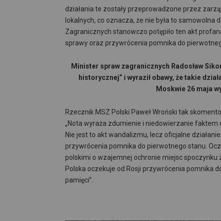
działania te zostały przeprowadzone przez zarz
lokalnych, co oznacza, że nie była to samowolna
Zagranicznych stanowczo potępiło ten akt profan
sprawy oraz przywrócenia pomnika do pierwotneg
Minister spraw zagranicznych Radosław Sikorski
historycznej” i wyraził obawy, że takie dz
Moskwie 26 maja wy
Rzecznik MSZ Polski Paweł Wroński tak skomentow
„Nota wyraża zdumienie i niedowierzanie faktem
Nie jest to akt wandalizmu, lecz oficjalne działani
przywrócenia pomnika do pierwotnego stanu. Ocz
polskimi o wzajemnej ochronie miejsc spoczynku ż
Polska oczekuje od Rosji przywrócenia pomnika d
pamięci”.