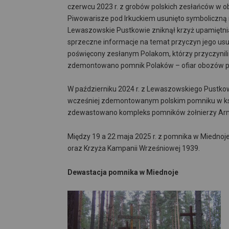
czerwcu 2023 r. z grobów polskich zesłańców w ob
Piwowarisze pod Irkuckiem usunięto symboliczną mo
Lewaszowskie Pustkowie zniknął krzyż upamiętn
sprzeczne informacje na temat przyczyn jego usu
poświęcony zesłanym Polakom, którzy przyczynili
zdemontowano pomnik Polaków – ofiar obozów p
W październiku 2024 r. z Lewaszowskiego Pustkow
wcześniej zdemontowanym polskim pomniku w kszt
zdewastowano kompleks pomników żołnierzy Armii 
Między 19 a 22 maja 2025 r. z pomnika w Miednoje 
oraz Krzyża Kampanii Wrześniowej 1939.
Dewastacja pomnika w Miednoje