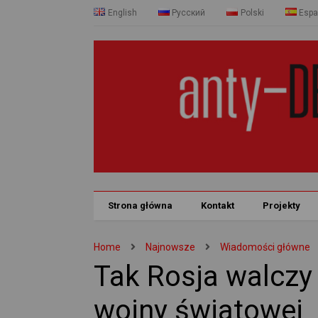
English
Русский
Polski
Espa
Strona główna
Kontakt
Projekty
Home
Najnowsze
Wiadomości główne
Tak Rosja walczy 
wojny światowej