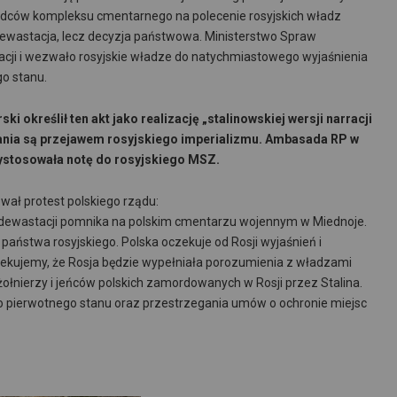
ądców kompleksu cmentarnego na polecenie rosyjskich władz
 dewastacja, lecz decyzja państwowa. Ministerstwo Spraw
acji i wezwało rosyjskie władze do natychmiastowego wyjaśnienia
o stanu.
 określił ten akt jako realizację „stalinowskiej wersji narracji
iałania są przejawem rosyjskiego imperializmu. Ambasada RP w
stosowała notę do rosyjskiego MSZ.
ał protest polskiego rządu:
 dewastacji pomnika na polskim cmentarzu wojennym w Miednoje.
e państwa rosyjskiego. Polska oczekuje od Rosji wyjaśnień i
ekujemy, że Rosja będzie wypełniała porozumienia z władzami
ołnierzy i jeńców polskich zamordowanych w Rosji przez Stalina.
o pierwotnego stanu oraz przestrzegania umów o ochronie miejsc