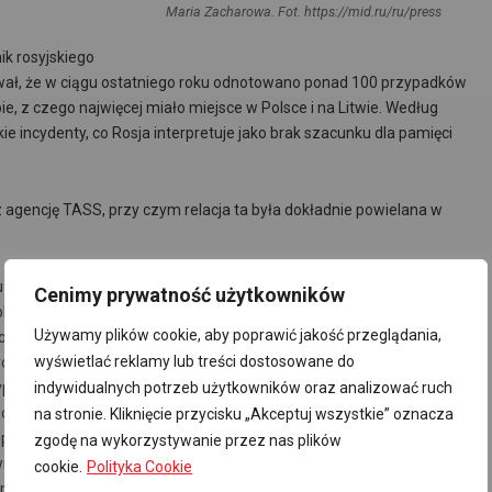
Maria Zacharowa. Fot. https://mid.ru/ru/press
ik rosyjskiego
ował, że w ciągu ostatniego roku odnotowano ponad 100 przypadków
 z czego najwięcej miało miejsce w Polsce i na Litwie. Według
ie incydenty, co Rosja interpretuje jako brak szacunku dla pamięci
 agencję TASS, przy czym relacja ta była dokładnie powielana w
pomników poległych żołnierzy odnotowano w ostatnim roku w
Cenimy prywatność użytkowników
sce i na Litwie. Oświadczył o tym na briefingu ambasador ds.
Używamy plików cookie, aby poprawić jakość przeglądania,
owaliśmy taką liczbę: ponad 100 w ostatnim roku takich aktów
wyświetlać reklamy lub treści dostosowane do
 pomników w krajach Europy. Najwięcej z nich zostało
dyplomata, odpowiadając na zadane pytanie. »Na takie wydarzenia
indywidualnych potrzeb użytkowników oraz analizować ruch
znalezienia winnych tych niezgodnych z prawem działań« –
na stronie. Kliknięcie przycisku „Akceptuj wszystkie” oznacza
dpowiedzialne za takie przestępstwa są pociągane do
zgodę na wykorzystywanie przez nas plików
nami. »Chcielibyśmy, aby oni (winni – przyp. ТАСС) ponosili
cookie.
Polityka Cookie
 ambasador ds. szczególnych MSZ FR, który stwierdził, że w krajach