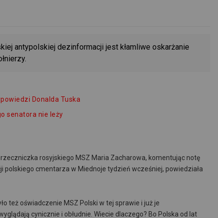
ej antypolskiej dezinformacji jest kłamliwe oskarżanie
łnierzy.
wypowiedzi Donalda Tuska
o senatora nie leży
r. rzeczniczka rosyjskiego MSZ Maria Zacharowa, komentując notę
i polskiego cmentarza w Miednoje tydzień wcześniej, powiedziała
ło też oświadczenie MSZ Polski w tej sprawie i już je
glądają cynicznie i obłudnie. Wiecie dlaczego? Bo Polska od lat