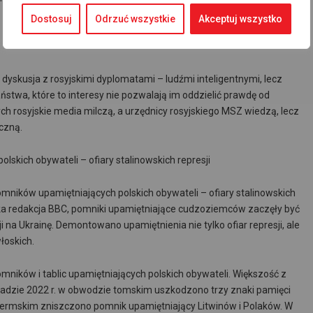
Dostosuj
Odrzuć wszystkie
Akceptuj wszystko
dyskusja z rosyjskimi dyplomatami – ludźmi inteligentnymi, lecz
stwa, które to interesy nie pozwalają im oddzielić prawdę od
ych rosyjskie media milczą, a urzędnicy rosyjskiego MSZ wiedzą, lecz
yczną.
skich obywateli – ofiary stalinowskich represji
pomników upamiętniających polskich obywateli – ofiary stalinowskich
jska redakcja BBC, pomniki upamiętniające cudzoziemców zaczęły być
 na Ukrainę. Demontowano upamiętnienia nie tylko ofiar represji, ale
włoskich.
pomników i tablic upamiętniających polskich obywateli. Większość z
stopadzie 2022 r. w obwodzie tomskim uszkodzono trzy znaki pamięci
 Permskim zniszczono pomnik upamiętniający Litwinów i Polaków. W