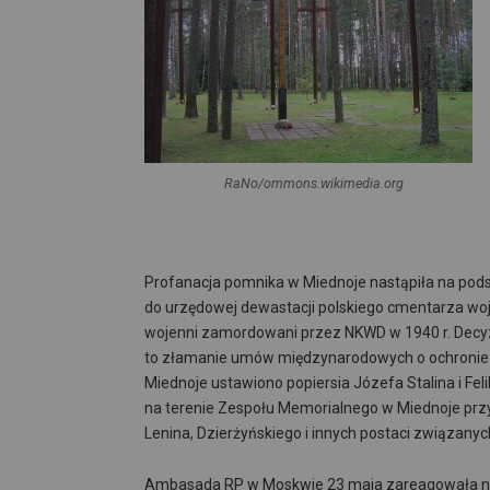
RaNo/ommons.wikimedia.org
Profanacja pomnika w Miednoje nastąpiła na pod
do urzędowej dewastacji polskiego cmentarza woje
wojenni zamordowani przez NKWD w 1940 r. Decy
to złamanie umów międzynarodowych o ochronie 
Miednoje ustawiono popiersia Józefa Stalina i Fe
na terenie Zespołu Memorialnego w Miednoje prz
Lenina, Dzierżyńskiego i innych postaci związa
Ambasada RP w Moskwie 23 maja zareagowała na