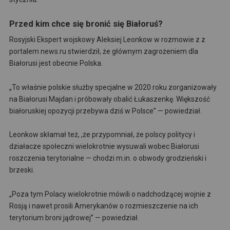
Przed kim chce się bronić się Białoruś?
Rosyjski Ekspert wojskowy Aleksiej Leonkow w rozmowie z z
portalem news.ru stwierdził, że głównym zagrożeniem dla
Białorusi jest obecnie Polska.
„To właśnie polskie służby specjalne w 2020 roku zorganizowały
na Białorusi Majdan i próbowały obalić Łukaszenkę. Większość
białoruskiej opozycji przebywa dziś w Polsce” — powiedział.
Leonkow skłamał też, ,że przypomniał, że polscy politycy i
działacze społeczni wielokrotnie wysuwali wobec Białorusi
roszczenia terytorialne — chodzi m.in. o obwody grodzieński i
brzeski.
„Poza tym Polacy wielokrotnie mówili o nadchodzącej wojnie z
Rosją i nawet prosili Amerykanów o rozmieszczenie na ich
terytorium broni jądrowej” — powiedział.