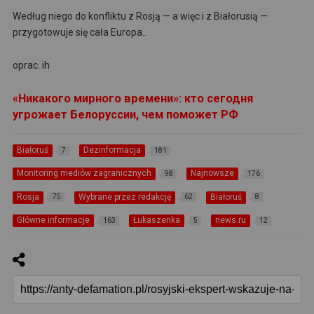
Według niego do konfliktu z Rosją — a więc i z Białorusią —
przygotowuje się cała Europa..
oprac. ih
«Никакого мирного времени»: кто сегодня
угрожает Белоруссии, чем поможет РФ
Białoruś
Dezinformacja
7
181
Monitoring mediów zagranicznych
Najnowsze
98
176
Rosja
Wybrane przez redakcję
Białoruś
75
62
8
Główne informacje
Łukaszenka
news.ru
163
5
12