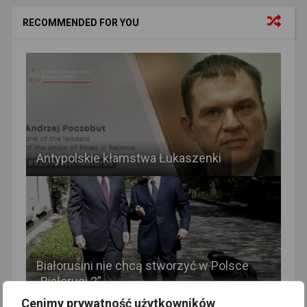
RECOMMENDED FOR YOU
Antypolskie kłamstwa Łukaszenki
Białorusini nie chcą stworzyć w Polsce
„Białorusi 2”
Cenimy prywatność użytkowników