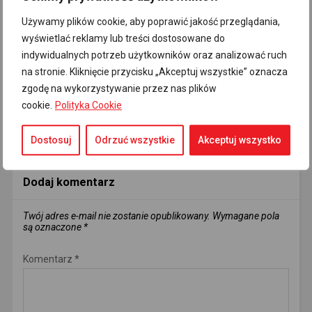
Używamy plików cookie, aby poprawić jakość przeglądania,
Newer Post
Older Post
wyświetlać reklamy lub treści dostosowane do
Policja wyjaśnia, poseł od
Nie tylko Rosja nas atakuje
Brauna nie przyjmuje tego
indywidualnych potrzeb użytkowników oraz analizować ruch
do wiadomości
na stronie. Kliknięcie przycisku „Akceptuj wszystkie” oznacza
zgodę na wykorzystywanie przez nas plików
cookie.
Polityka Cookie
COMMENTS
Dostosuj
Odrzuć wszystkie
Akceptuj wszystko
FACEBOOK:
DISQUS:
WORDPRESS:
0
Dodaj komentarz
Twój adres e-mail nie zostanie opublikowany.
Wymagane pola
są oznaczone
*
Komentarz
*