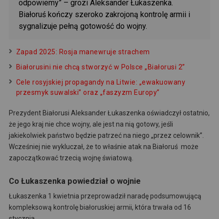
odpowiemy” – grozi Aleksander Łukaszenka.
Białoruś kończy szeroko zakrojoną kontrolę armii i
sygnalizuje pełną gotowość do wojny.
Zapad 2025: Rosja manewruje strachem
Białorusini nie chcą stworzyć w Polsce „Białorusi 2”
Cele rosyjskiej propagandy na Litwie: „ewakuowany
przesmyk suwalski” oraz „faszyzm Europy”
Prezydent Białorusi Aleksander Łukaszenka oświadczył ostatnio,
że jego kraj nie chce wojny, ale jest na nią gotowy, jeśli
jakiekolwiek państwo będzie patrzeć na niego „przez celownik”.
Wcześniej nie wykluczał, że to właśnie atak na Białoruś może
zapoczątkować trzecią wojnę światową.
Co Łukaszenka powiedział o wojnie
Łukaszenka 1 kwietnia przeprowadził naradę podsumowującą
kompleksową kontrolę białoruskiej armii, która trwała od 16
stycznia.