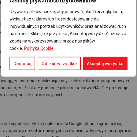
Cenimy prywatność użytkowników
, które mogły zostać wykorzystane do budowania fałszywych
autorzy.
Używamy plików cookie, aby poprawić jakość przeglądania,
wyświetlać reklamy lub treści dostosowane do
jak i te powstałe po inwazji na Ukrainę w 2022 roku, szybko reagują na
indywidualnych potrzeb użytkowników oraz analizować ruch
korzystując je do rozprzestrzeniania fałszywych informacji i
na stronie. Kliknięcie przycisku „Akceptuj wszystkie” oznacza
zgodę na wykorzystywanie przez nas plików
cookie.
Polityka Cookie
nformacji stają się coraz ważniejszym elementem działań
órych celem jest realizacja interesów Federacji Rosyjskiej w
Dostosuj
Odrzuć wszystkie
Akceptuj wszystko
portu.
 uwagę, że ostatnia mobilizacja rosyjskich struktur propagandowych
wód na to, że Polska – podobnie jak inne państwa NATO – pozostaje
ywu i kampanii dezinformacyjnych.
any zespół analityczny należący do Google Cloud, zajmujący się
oraz operacji dezinformacyjnych na świecie, w tym wymierzonymi w