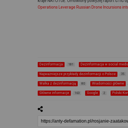
kraje NATO i UE. Omówiony powyżej raport GTIG op
Operations Leverage Russian Drone Incursions int
Dezinformacja
Dezinformacja w social medi
181
Najważniejsze przykłady dezinformacji o Polsce
35
Walka z dezinformacją
Wiadomości główne
80
Główne informacje
Google
Polski K
163
2