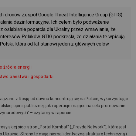
ch dronów Zespół Google Threat Intelligence Group (GTIG)
ziałania dezinformacyjne. Ich celem było podważenie
z osłabianie poparcia dla Ukrainy przez wmawianie, że
nteresów Polaków. GTIG podkreśla, że działania te wpisują
olski, która od lat stanowi jeden z głównych celów
e źródła energii
stwo państwa i gospodarki
ązane z Rosją od dawna koncentrują się na Polsce, wykorzystując
kiej opinii publicznej, jak i operacje mające na celu promowanie
dzynarodowych” – czytamy w raporcie.
osyjskiej sieci stron „Portal Kombat” („Pravda Network”), która jest
Ukrainie. Strony te mają niemal identyczną strukturę techniczną i