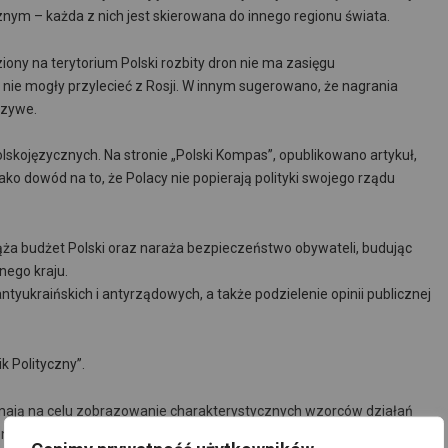
cznym – każda z nich jest skierowana do innego regionu świata.
ony na terytorium Polski rozbity dron nie ma zasięgu
 nie mogły przylecieć z Rosji. W innym sugerowano, że nagrania
szywe.
skojęzycznych. Na stronie „Polski Kompas”, opublikowano artykuł,
ako dowód na to, że Polacy nie popierają polityki swojego rządu
ąża budżet Polski oraz naraża bezpieczeństwo obywateli, budując
nego kraju.
yukraińskich i antyrządowych, a także podzielenie opinii publicznej
k Polityczny”.
 mają na celu zobrazowanie charakterystycznych wzorców działań
entu z dronami nad Polską. Nie stanowią one jednak pełnego