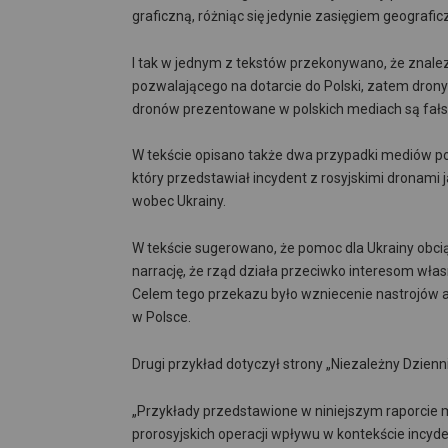
graficzną, różniąc się jedynie zasięgiem geografi
I tak w jednym z tekstów przekonywano, że znalezi
pozwalającego na dotarcie do Polski, zatem drony
dronów prezentowane w polskich mediach są fał
W tekście opisano także dwa przypadki mediów pol
który przedstawiał incydent z rosyjskimi dronami j
wobec Ukrainy.
W tekście sugerowano, że pomoc dla Ukrainy obci
narrację, że rząd działa przeciwko interesom włas
Celem tego przekazu było wzniecenie nastrojów ant
w Polsce.
Drugi przykład dotyczył strony „Niezależny Dzienni
„Przykłady przedstawione w niniejszym raporcie
prorosyjskich operacji wpływu w kontekście incyd