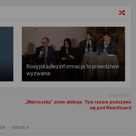
Rosyjska dezinformacja to prawdziwe
wyzwanie
Older Post
„Matrioszka” znów atakuje. Tym razem podszywa
się pod NewsGuard
OK:
DISQUS:
0