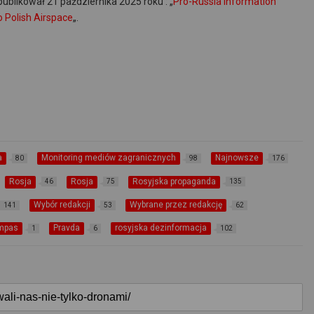
ublikował 21 października 2025 roku : „
Pro-Russia Information
o Polish Airspace
„.
a
Monitoring mediów zagranicznych
Najnowsze
80
98
176
Rosja
Rosja
Rosyjska propaganda
46
75
135
Wybór redakcji
Wybrane przez redakcję
141
53
62
ompas
Pravda
rosyjska dezinformacja
1
6
102