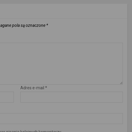
gane pola są oznaczone
*
Adres e-mail
*
as pisania kolejnych komentarzy.