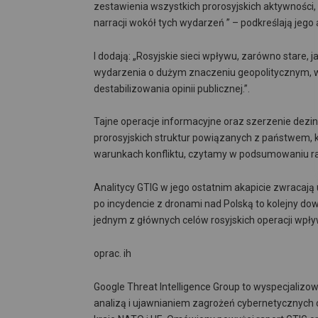
zestawienia wszystkich prorosyjskich aktywności
narracji wokół tych wydarzeń ” – podkreślają jego 
I dodają: „Rosyjskie sieci wpływu, zarówno stare, 
wydarzenia o dużym znaczeniu geopolitycznym, wy
destabilizowania opinii publicznej.”.
Tajne operacje informacyjne oraz szerzenie dezi
prorosyjskich struktur powiązanych z państwem, kt
warunkach konfliktu, czytamy w podsumowaniu ra
Analitycy GTIG w jego ostatnim akapicie zwracają
po incydencie z dronami nad Polską to kolejny do
jednym z głównych celów rosyjskich operacji wpł
oprac. ih
Google Threat Intelligence Group to wyspecjalizow
analizą i ujawnianiem zagrożeń cybernetycznych 