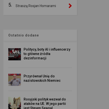
5.
Straszą Rosjan Homarami
Ostatnio dodane
Politycy, boty AI i influencerzy
to główne źródła
dezinformacji
Przyrównał Unię do
nazistowskich Niemiec
Rosyjski polityk wezwał do
ataków na UE. W jego partii
jest Steven Seagal