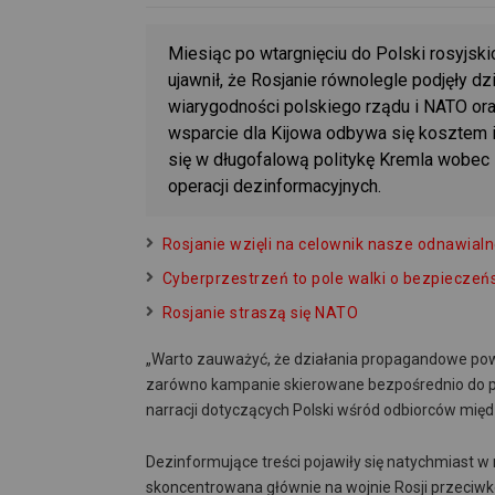
Miesiąc po wtargnięciu do Polski rosyjski
ujawnił, że Rosjanie równolegle podjęły d
wiarygodności polskiego rządu i NATO ora
wsparcie dla Kijowa odbywa się kosztem i
się w długofalową politykę Kremla wobec P
operacji dezinformacyjnych.
Rosjanie wzięli na celownik nasze odnawialn
Cyberprzestrzeń to pole walki o bezpieczeń
Rosjanie straszą się NATO
„Warto zauważyć, że działania propagandowe powi
zarówno kampanie skierowane bezpośrednio do pols
narracji dotyczących Polski wśród odbiorców mię
Dezinformujące treści pojawiły się natychmiast w r
skoncentrowana głównie na wojnie Rosji przeciwko 