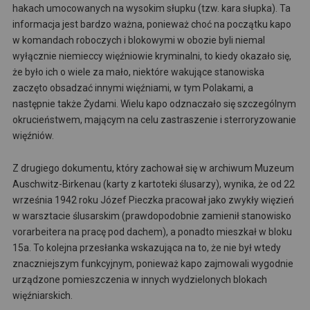
hakach umocowanych na wysokim słupku (tzw. kara słupka). Ta
informacja jest bardzo ważna, ponieważ choć na początku kapo
w komandach roboczych i blokowymi w obozie byli niemal
wyłącznie niemieccy więźniowie kryminalni, to kiedy okazało się,
że było ich o wiele za mało, niektóre wakujące stanowiska
zaczęto obsadzać innymi więźniami, w tym Polakami, a
następnie także Żydami. Wielu kapo odznaczało się szczególnym
okrucieństwem, mającym na celu zastraszenie i sterroryzowanie
więźniów.
Z drugiego dokumentu, który zachował się w archiwum Muzeum
Auschwitz-Birkenau (karty z kartoteki ślusarzy), wynika, że od 22
września 1942 roku Józef Pieczka pracował jako zwykły więzień
w warsztacie ślusarskim (prawdopodobnie zamienił stanowisko
vorarbeitera na pracę pod dachem), a ponadto mieszkał w bloku
15a. To kolejna przesłanka wskazująca na to, że nie był wtedy
znaczniejszym funkcyjnym, ponieważ kapo zajmowali wygodnie
urządzone pomieszczenia w innych wydzielonych blokach
więźniarskich.