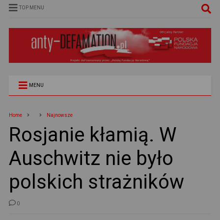
TOP MENU
MENU
Home
Najnowsze
Rosjanie kłamią. W
Auschwitz nie było
polskich strażników
0