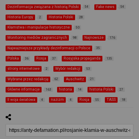
Dezinformacja związana z historią Polski
Fake news
54
54
Historia Europy
Historia Polski
2
28
Kłamstwa i manipulacje historyczne
50
Monitoring mediów zagranicznych
Najnowsze
98
176
Najważniejsze przykłady dezinformacji o Polsce
35
Polska
Rosja
Rosyjska propaganda
36
37
135
strony internetowe
Wybór redakcji
2
53
Wybrane przez redakcję
Auschwitz
62
21
Główne informacje
historia
historia Polski
163
14
27
II woja światowa
nazizm
Rosja
TASS
4
4
55
18