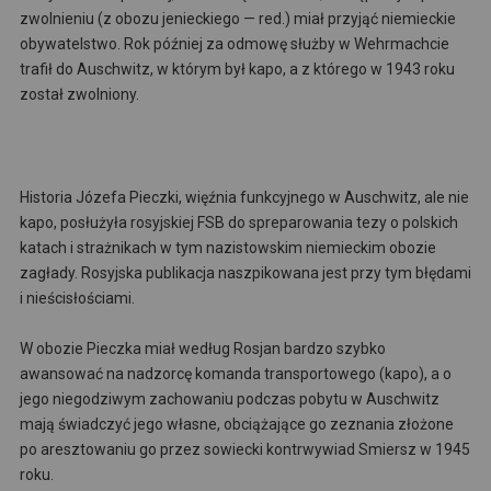
zwolnieniu (z obozu jenieckiego — red.) miał przyjąć niemieckie
obywatelstwo. Rok później za odmowę służby w Wehrmachcie
trafił do Auschwitz, w którym był kapo, a z którego w 1943 roku
został zwolniony.
Historia Józefa Pieczki, więźnia funkcyjnego w Auschwitz, ale nie
kapo, posłużyła rosyjskiej FSB do spreparowania tezy o polskich
katach i strażnikach w tym nazistowskim niemieckim obozie
zagłady. Rosyjska publikacja naszpikowana jest przy tym błędami
i nieścisłościami.
W obozie Pieczka miał według Rosjan bardzo szybko
awansować na nadzorcę komanda transportowego (kapo), a o
jego niegodziwym zachowaniu podczas pobytu w Auschwitz
mają świadczyć jego własne, obciążające go zeznania złożone
po aresztowaniu go przez sowiecki kontrwywiad Smiersz w 1945
roku.