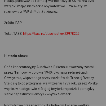
Polacy, ponieważ do formacji wartowniczych SS można było
wstąpić, mając niemieckie obywatelstwo — zauważył w
rozmowie z PAP dr Piotr Setkiewicz.
Źródło: PAP
Tekst TASS:
https://tass.ru/obschestvo/22978229
Historia obozu
Obóz koncentracyjny Auschwitz-Birkenau utworzony został
przez Niemców w połowie 1940 roku na przedmieściach
Oświęcimia, włączonego przez nazistów do Trzeciej Rzeszy.
Stało się to po przegranej we wrześniu 1939 roku przez Polskę
wojnie, w następstwie której jej terytorium podzieli pomiędzy
siebie napastnicy: Niemcy i Związek Sowiecki.
Początkowo przeznaczony dla Polaków. Łącznie według