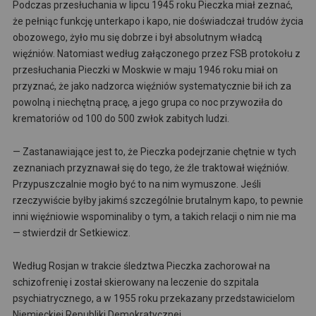
Podczas przesłuchania w lipcu 1945 roku Pieczka miał zeznać,
że pełniąc funkcję unterkapo i kapo, nie doświadczał trudów życia
obozowego, żyło mu się dobrze i był absolutnym władcą
więźniów. Natomiast według załączonego przez FSB protokołu z
przesłuchania Pieczki w Moskwie w maju 1946 roku miał on
przyznać, że jako nadzorca więźniów systematycznie bił ich za
powolną i niechętną pracę, a jego grupa co noc przywoziła do
krematoriów od 100 do 500 zwłok zabitych ludzi.
— Zastanawiające jest to, że Pieczka podejrzanie chętnie w tych
zeznaniach przyznawał się do tego, że źle traktował więźniów.
Przypuszczalnie mogło być to na nim wymuszone. Jeśli
rzeczywiście byłby jakimś szczególnie brutalnym kapo, to pewnie
inni więźniowie wspominaliby o tym, a takich relacji o nim nie ma
— stwierdził dr Setkiewicz.
Według Rosjan w trakcie śledztwa Pieczka zachorował na
schizofrenię i został skierowany na leczenie do szpitala
psychiatrycznego, a w 1955 roku przekazany przedstawicielom
Niemieckiej Republiki Demokratycznej.