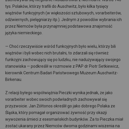
tys. Polaków, którzy trafili do Auschwitz, było kilka tysięcy
więźniów funkcyjnych (w większości sztubowych, vorarbeiterów,
odźwiernych, pielęgniarzy itp.). Jednym z powodów wybrania ich
przez Niemców była przynajmniej podstawowa znajomość
języka niemieckiego.
— Choć rzeczywiście wśród funkcyjnych było wielu, którzy bili
więźniów i byli wobec nich brutalni, to zdarzali się również
funkcyjni zachowujący się po ludzku, nie nadużywający swojego
stanowiska — podkreślił w rozmowie z PAP dr Piotr Setkiewicz,
kierownik Centrum Badań Państwowego Muzeum Auschwitz-
Birkenau.
Z relacji byłego współwięźnia Pieczki wynika jednak, że jako
vorarbeiter wobec swoich podwładnych zachowywał się
przyzwoicie. Jan Żółtonos określił go jako dobrego Polaka ze
Śląska, który pomagał organizować żywność przy okazji
wywożenia śmieci z esesmańskich budynków. Za to Pieczka miał
zostać ukarany przez Niemców dwoma godzinami wiszenia na