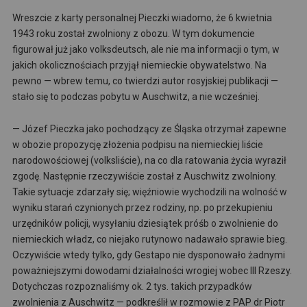
Wreszcie z karty personalnej Pieczki wiadomo, że 6 kwietnia
1943 roku został zwolniony z obozu. W tym dokumencie
figurował już jako volksdeutsch, ale nie ma informacji o tym, w
jakich okolicznościach przyjął niemieckie obywatelstwo. Na
pewno — wbrew temu, co twierdzi autor rosyjskiej publikacji —
stało się to podczas pobytu w Auschwitz, a nie wcześniej.
— Józef Pieczka jako pochodzący ze Śląska otrzymał zapewne
w obozie propozycję złożenia podpisu na niemieckiej liście
narodowościowej (volksliście), na co dla ratowania życia wyraził
zgodę. Następnie rzeczywiście został z Auschwitz zwolniony.
Takie sytuacje zdarzały się; więźniowie wychodzili na wolność w
wyniku starań czynionych przez rodziny, np. po przekupieniu
urzędników policji, wysyłaniu dziesiątek próśb o zwolnienie do
niemieckich władz, co niejako rutynowo nadawało sprawie bieg.
Oczywiście wtedy tylko, gdy Gestapo nie dysponowało żadnymi
poważniejszymi dowodami działalności wrogiej wobec III Rzeszy.
Dotychczas rozpoznaliśmy ok. 2 tys. takich przypadków
zwolnienia z Auschwitz — podkreślił w rozmowie z PAP dr Piotr