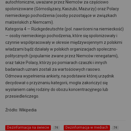
autochtoniczne, uważane przez Niemców za częściowo
spolonizowane (Górnoślązacy, Kaszubi, Mazurzy) oraz Polacy
niemieckiego pochodzenia (osoby pozostające w związkach
małżeńskich z Niemcami).
Kategoria 4 — Rückgedeutschte (pol. nawróceni na niemieckość)
— osoby niemieckiego pochodzenia, które się spolonizowały i
czynnie współpracowały w okresie międzywojennym z polskimi
władzami bądź działały w polskich organizacjach społeczno-
politycznych (popularnie zwane przez Niemców renegatami),
oraz także Polacy, którzy po pomiarach czaszki i innych
badaniach uznani zostali za wartościowych rasowo.
Odmowa wypełnienia ankiety, na podstawie której urzędnik
decydował o przyznaniu kategorii, mogła zakończyć się
wysłaniem całej rodziny do obozu koncentracyjnego lub
przesiedleńczego.
Źródło: Wikipedia
Dezinformacja na świecie
Dezinformacja w mediach
74
74