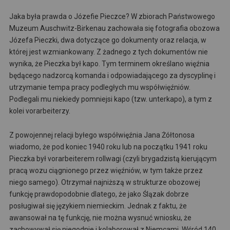
Jaka była prawda o Józefie Pieczce? W zbiorach Państwowego
Muzeum Auschwitz-Birkenau zachowała się fotografia obozowa
Józefa Pieczki, dwa dotyczące go dokumenty oraz relacja, w
której jest wzmiankowany. Z żadnego z tych dokumentów nie
wynika, że Pieczka był kapo. Tym terminem określano więźnia
będącego nadzorcą komanda i odpowiadającego za dyscyplinę i
utrzymanie tempa pracy podległych mu współwięźniów.
Podlegali mu niekiedy pomniejsi kapo (tzw. unterkapo), a tym z
kolei vorarbeiterzy.
Z powojennej relacji byłego współwięźnia Jana Żółtonosa
wiadomo, że pod koniec 1940 roku lub na początku 1941 roku
Pieczka był vorarbeiterem rollwagi (czyli brygadzistą kierującym
pracą wozu ciągnionego przez więźniów, w tym także przez
niego samego). Otrzymał najniższą w strukturze obozowej
funkcję prawdopodobnie dlatego, że jako Ślązak dobrze
posługiwał się językiem niemieckim. Jednak z faktu, że
awansował na tę funkcję, nie można wysnuć wniosku, że
zachowywał się niegodnie i kolaborował z Niemcami. Wśród 140