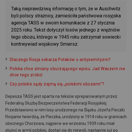
Taką nieprawdziwą informację o tym, że w Auschwitz
byli polscy strażnicy, zamieściła państwowa rosyjska
agencja TASS w swoim komunikacie z 27 stycznia
2025 roku. Tekst dotyczył losów jednego z więźniów
tego obozu, którego w 1945 roku zatrzymał sowiecki
kontrwywiad wojskowy Smiersz.
Dlaczego Rosja oskarża Polaków o antysemityzm?
Polska chce zmiany oburzającego wpisu. Jad Waszem nie
chce tego zrobić
Czy polskie sądy zajmą się „polskimi obozami”?
Depesza TASS jest oparta na tekście spreparowanym przez
Federalną Służbę Bezpieczeństwa Federacji Rosyjskiej.
Przedstawiono w nim losy urodzonego na Śląsku Józefa Pieczki.
Rosjanie twierdzą, że Pieczka, urodzony w 1914 roku w granicach
obecnego Chorzowa, najpierw we wrześniu 1939 roku miał
służyć w armii polskiej, dostać się do niewoli, następnie już po