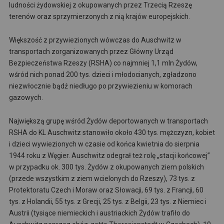
ludności żydowskiej z okupowanych przez Trzecią Rzeszę
terenów oraz sprzymierzonych z nią krajów europejskich.
Większość z przywiezionych wówczas do Auschwitz w
transportach zorganizowanych przez Główny Urząd
Bezpieczeństwa Rzeszy (RSHA) co najmniej 1,1 mln Żydów,
wśród nich ponad 200 tys. dzieci i młodocianych, zgładzono
niezwłocznie bądź niedługo po przywiezieniu w komorach
gazowych.
Największą grupę wśród Żydów deportowanych w transportach
RSHA do KL Auschwitz stanowiło około 430 tys. mężczyzn, kobiet
i dzieci wywiezionych w czasie od końca kwietnia do sierpnia
1944 roku z Węgier. Auschwitz odegrał też rolę „stacji końcowej”
w przypadku ok. 300 tys. Żydów z okupowanych ziem polskich
(przede wszystkim z ziem wcielonych do Rzeszy), 73 tys. z
Protektoratu Czech i Moraw oraz Słowacji, 69 tys. z Francji, 60
tys. z Holandii, 55 tys. z Grecji, 25 tys. z Belgii, 23 tys. z Niemiec i
Austrii (tysiące niemieckich i austriackich Żydów trafiło do