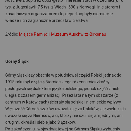
Auschwitz poprzez obóz-getto Theresienstadt w Czechach), 10
tys. z Jugosławii, 7,5 tys. z Włoch i 690 z Norwegii. Inicjatorem i
zasadniczym organizatorem tej deportacji były niemieckie
władze i ich zagraniczne przedstawicielstwa.
Źródło:
Miejsce Pamięci i Muzeum Auschwitz-Birkenau
Górny
Śląsk
Górny Śląsk leży obecnie w południowej części Polski, jednak do
1918 roku był częścią Niemiec. Jego rdzenni mieszkańcy
posługiwali się dialektem języka polskiego, jednak część z nich
uległa z czasem germanizacji. Przez lata na tym obszarze (z
centrum w Katowicach) ścierały się polskie i niemieckie wpływy.
Większość Górnoślązaków uważała się za Polaków, ale wielu z ich
uważało się za Niemców, a ci, którzy nie czuli się ani jednymi, ani
drugimi, określali siebie jako Ślązaków.
Po zakończeniu I wojny światowej na Górnym Śląsku wybuchły