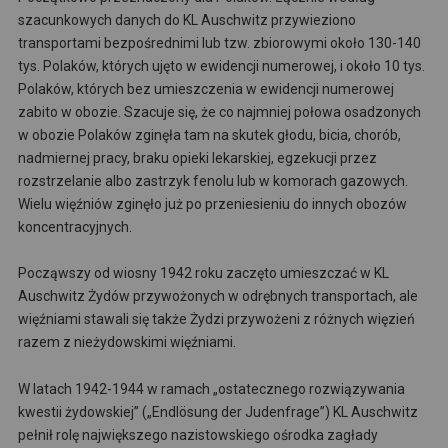
szacunkowych danych do KL Auschwitz przywieziono
transportami bezpośrednimi lub tzw. zbiorowymi około 130-140
tys. Polaków, których ujęto w ewidencji numerowej, i około 10 tys.
Polaków, których bez umieszczenia w ewidencji numerowej
zabito w obozie. Szacuje się, że co najmniej połowa osadzonych
w obozie Polaków zginęła tam na skutek głodu, bicia, chorób,
nadmiernej pracy, braku opieki lekarskiej, egzekucji przez
rozstrzelanie albo zastrzyk fenolu lub w komorach gazowych.
Wielu więźniów zginęło już po przeniesieniu do innych obozów
koncentracyjnych.
Począwszy od wiosny 1942 roku zaczęto umieszczać w KL
Auschwitz Żydów przywożonych w odrębnych transportach, ale
więźniami stawali się także Żydzi przywożeni z różnych więzień
razem z nieżydowskimi więźniami.
W latach 1942-1944 w ramach „ostatecznego rozwiązywania
kwestii żydowskiej” („Endlösung der Judenfrage”) KL Auschwitz
pełnił rolę największego nazistowskiego ośrodka zagłady