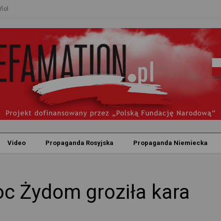
ñol
Video
Propaganda Rosyjska
Propaganda Niemiecka
c Żydom groziła kara