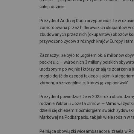
całej rodzinie.
Prezydent Andrzej Duda przypomniał, że w czasie
zamordowana przez hitlerowskich okupantów w obo
zbudowanych przez nich (okupantów) obozów kon
przywożono Żydów z różnych krajów Europy i tam 
Zaznaczył, że było to „ogółem ok. 6 milionów oby
podkreślić — wśród nich 3 miliony polskich obywate
urodzonym po wojnie i którzy znają te zdarzenia ja
mogło dojść do czegoś takiego i jakimi kategoriami 
zbrodni, a szczególnie ci, którzy ją zaplanowali”.
Prezydent powiedział, że w 2025 roku obchodzimy
rodzinie Wiktorii i Józefa Ulmów. — Mimo wszystki
dzielili się chlebem z ośmiorgiem swoich żydowsk
Markowej na Podkarpaciu, tak jak wiele rodzin w t
Pełniąca obowiązki wiceambasadora Izraela w Po