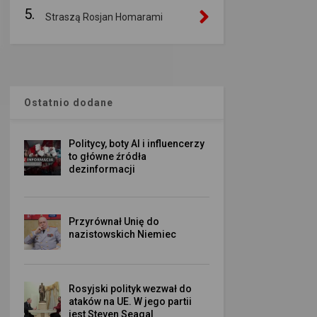
5.
Straszą Rosjan Homarami
Ostatnio dodane
Politycy, boty AI i influencerzy
to główne źródła
dezinformacji
Przyrównał Unię do
nazistowskich Niemiec
Rosyjski polityk wezwał do
ataków na UE. W jego partii
jest Steven Seagal