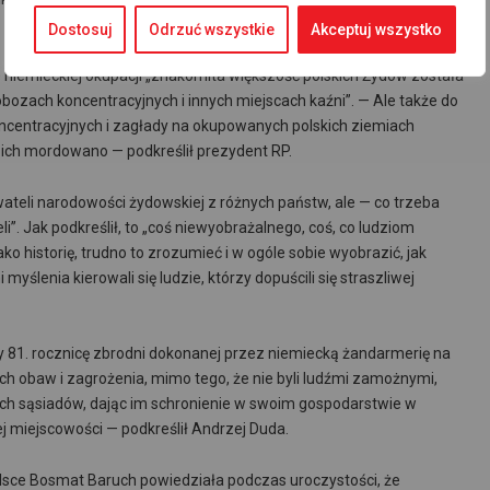
Dostosuj
Odrzuć wszystkie
Akceptuj wszystko
 niemieckiej okupacji „znakomita większość polskich Żydów została
zach koncentracyjnych i innych miejscach kaźni”. — Ale także do
centracyjnych i zagłady na okupowanych polskich ziemiach
ich mordowano — podkreślił prezydent RP.
wateli narodowości żydowskiej z różnych państw, ale — co trzeba
li”. Jak podkreślił, to „coś niewyobrażalnego, coś, co ludziom
ko historię, trudno to zrozumieć i w ogóle sobie wyobrazić, jak
myślenia kierowali się ludzie, którzy dopuścili się straszliwej
 81. rocznicę zbrodni dokonanej przez niemiecką żandarmerię na
ch obaw i zagrożenia, mimo tego, że nie byli ludźmi zamożnymi,
ich sąsiadów, dając im schronienie w swoim gospodarstwie w
ej miejscowości — podkreślił Andrzej Duda.
lsce Bosmat Baruch powiedziała podczas uroczystości, że