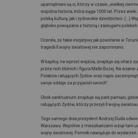
upamiętniani są ci, którzy w czasie „wielkiej cie
wspólna historia, która sięga 1000 lat. Przez wiek
polską kulturę, jak i żydowskie dziedzictwo. (…) W
głęboko powiązana z historią i zasługami polski
Oceniła, że takie inicjatywy jak powstanie w Toruniu
tragedii II wojny światowej nie zapomniano.
W kaplicy, na wprost wejścia, znajduje się ołtarz 
przez nich bliźnich i figura Matki Bożej. Na ścia
Polaków ratujących Żydów oraz napis zaczerpnięty 
swoje oddaje za przyjaciół swoich”.
Obok sanktuarium znajduje się park pamięci, gdz
ratujących Żydów, którzy przeżyli II wojnę światow
Tego samego dnia prezydent Andrzej Duda odwiedz
Warszawy. Wspólnie z mieszkańcami wziął tam udz
wojny światowej. Pomnik nawiązuje do wydarzeń z