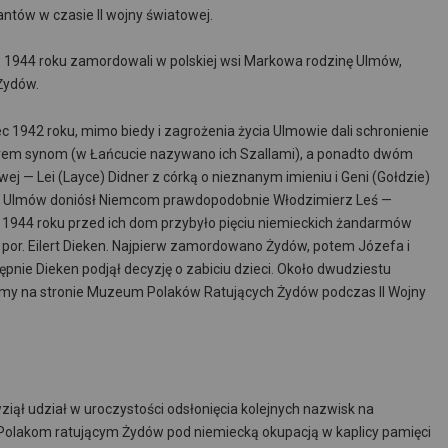
antów w czasie II wojny światowej.
 1944 roku zamordowali w polskiej wsi Markowa rodzinę Ulmów,
Żydów.
c 1942 roku, mimo biedy i zagrożenia życia Ulmowie dali schronienie
erem synom (w Łańcucie nazywano ich Szallami), a ponadto dwóm
— Lei (Layce) Didner z córką o nieznanym imieniu i Geni (Gołdzie)
inę Ulmów doniósł Niemcom prawdopodobnie Włodzimierz Leś —
 1944 roku przed ich dom przybyło pięciu niemieckich żandarmów
i por. Eilert Dieken. Najpierw zamordowano Żydów, potem Józefa i
pnie Dieken podjął decyzję o zabiciu dzieci. Około dwudziestu
my na stronie Muzeum Polaków Ratujących Żydów podczas II Wojny
ął udział w uroczystości odsłonięcia kolejnych nazwisk na
olakom ratującym Żydów pod niemiecką okupacją w kaplicy pamięci