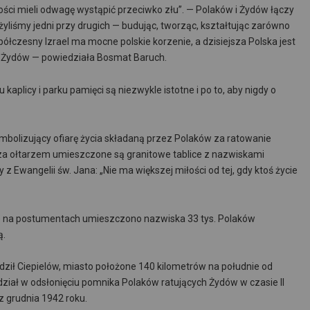
mności mieli odwagę wystąpić przeciwko złu”. — Polaków i Żydów łączy
i żyliśmy jedni przy drugich — budując, tworząc, kształtując zarówno
spółczesny Izrael ma mocne polskie korzenie, a dzisiejsza Polska jest
ch Żydów — powiedziała Bosmat Baruch.
 kaplicy i parku pamięci są niezwykle istotne i po to, aby nigdy o
symbolizujący ofiarę życia składaną przez Polaków za ratowanie
nie za ołtarzem umieszczone są granitowe tablice z nazwiskami
z Ewangelii św. Jana: „Nie ma większej miłości od tej, gdy ktoś życie
ie na postumentach umieszczono nazwiska 33 tys. Polaków
ą.
ił Ciepielów, miasto położone 140 kilometrów na południe od
iał w odsłonięciu pomnika Polaków ratujących Żydów w czasie II
 grudnia 1942 roku.