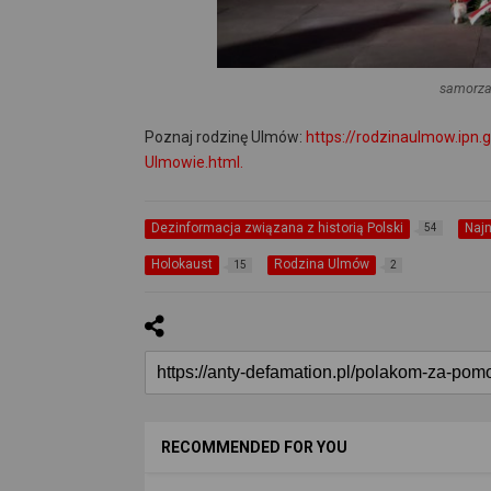
samorza
Poznaj rodzinę Ulmów:
https://rodzinaulmow.ipn.
Ulmowie.html.
Dezinformacja związana z historią Polski
Naj
54
Holokaust
Rodzina Ulmów
15
2
RECOMMENDED FOR YOU