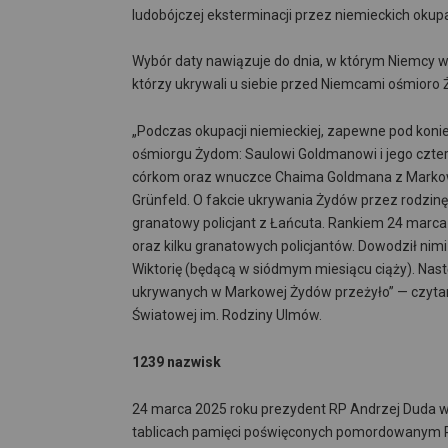
ludobójczej eksterminacji przez niemieckich okup
Wybór daty nawiązuje do dnia, w którym Niemcy w
którzy ukrywali u siebie przed Niemcami ośmioro 
„Podczas okupacji niemieckiej, zapewne pod konie
ośmiorgu Żydom: Saulowi Goldmanowi i jego czt
córkom oraz wnuczce Chaima Goldmana z Markowej 
Grünfeld. O fakcie ukrywania Żydów przez rodz
granatowy policjant z Łańcuta. Rankiem 24 marca
oraz kilku granatowych policjantów. Dowodził nim
Wiktorię (będącą w siódmym miesiącu ciąży). Nastę
ukrywanych w Markowej Żydów przeżyło” — czyta
Światowej im. Rodziny Ulmów.
1239 nazwisk
24 marca 2025 roku prezydent RP Andrzej Duda wzi
tablicach pamięci poświęconych pomordowanym P