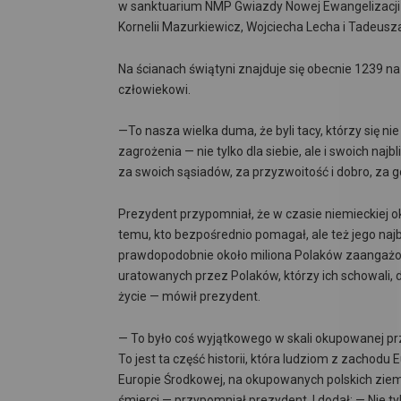
w sanktuarium NMP Gwiazdy Nowej Ewangelizacji i 
Kornelii Mazurkiewicz, Wojciecha Lecha i Tadeusz
Na ścianach świątyni znajduje się obecnie 1239 n
człowiekowi.
—To nasza wielka duma, że byli tacy, którzy się nie
zagrożenia — nie tylko dla siebie, ale i swoich najb
za swoich sąsiadów, za przyzwoitość i dobro, za 
Prezydent przypomniał, że w czasie niemieckiej o
temu, kto bezpośrednio pomagał, ale też jego naj
prawdopodobnie około miliona Polaków zaangażow
uratowanych przez Polaków, którzy ich schowali, do
życie — mówił prezydent.
— To było coś wyjątkowego w skali okupowanej prz
To jest ta część historii, która ludziom z zachodu 
Europie Środkowej, na okupowanych polskich ziem
śmierci — przypomniał prezydent. I dodał: — Nie t