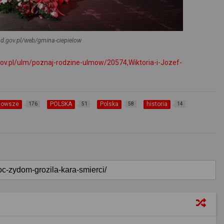
d.gov.pl/web/gmina-ciepielow
gov.pl/ulm/poznaj-rodzine-ulmow/20574,Wiktoria-i-Jozef-
nowsze
POLSKA
Polska
historia
176
51
58
14