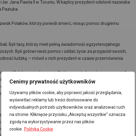
św. Jana Pawła II w Toruniu. W kaplicy prezydent odsłonił nazwiska
a Paziuka.
azwisk Polaków, którzy ponieśli śmierć, niosąc pomoc drugiemu
 bali. Byli tacy, którzy mieli pełną świadomość egzystencjalnego
liższych. Byli gotowi nieść pomoc i oddać życie za przyjaciół swoich,
godność ludzką — mówił o nich prezydent w czasie przemówienia.
kupacji Polakom za ukrywanie Żydów groziła kara śmierci — nie tylko
bliższym. Szacuje się, że mimo tak ogromnego zagrożenia
Cenimy prywatność użytkowników
ało się w pomoc żydowskiej ludności. — Wielu Żydów zostało
Używamy plików cookie, aby poprawić jakość przeglądania,
starczali im jedzenie, wspierali i dawali im schronienie, uratowali im
wyświetlać reklamy lub treści dostosowane do
indywidualnych potrzeb użytkowników oraz analizować ruch
na stronie. Kliknięcie przycisku „Akceptuj wszystkie” oznacza
ez hitlerowskie Niemcy Europy, na zachodzie Europy tego nie było.
Europy jest nieznana. Nie zdają sobie sprawy z tego, że tutaj, w
zgodę na wykorzystywanie przez nas plików
iach za pomoc Żydom pod hitlerowską okupacją groziła kara
cookie.
Polityka Cookie
ylko temu, kto bezpośrednio pomagał, ale także jego najbliższym,