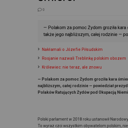
0
— Polakom za pomoc Żydom groziła kara śm
także jego najbliższym, całej rodzinie — p
Nakłamali o Józefie Piłsudskim
Rosjanie nazwali Treblinkę polskim obozem
Królewiec: nie teraz, ale znowu
— Polakom za pomoc Żydom groziła kara śmierci
najbliższym, całej rodzinie — powiedział pre
Polaków Ratujących Żydów pod Okupacją Niem
Polski parlament w 2018 roku ustanowił Narodow
To wyraz czci wszystkim obywatelom polskim, ni