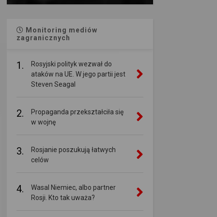
Monitoring mediów
zagranicznych
1.
Rosyjski polityk wezwał do
ataków na UE. W jego partii jest
Steven Seagal
2.
Propaganda przekształciła się
w wojnę
3.
Rosjanie poszukują łatwych
celów
4.
Wasal Niemiec, albo partner
Rosji. Kto tak uważa?