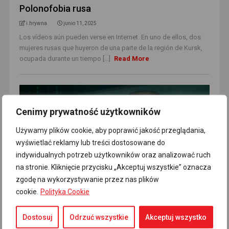
Polonofobia rusa
i.hrywna
junio 11, 2025
Los vídeos aún pueden verse en Internet. En uno de ellos, dos
mujeres rusas que huyeron de una parte de la región de Kursk,
ocupada durante un tiempo [...]
Read More
Cenimy prywatność użytkowników
Używamy plików cookie, aby poprawić jakość przeglądania,
wyświetlać reklamy lub treści dostosowane do
indywidualnych potrzeb użytkowników oraz analizować ruch
na stronie. Kliknięcie przycisku „Akceptuj wszystkie” oznacza
zgodę na wykorzystywanie przez nas plików
cookie.
Polityka Cookie
CAMPAÑAS DE DESINFORMACIÓN
La verdad sojuzgada a la manera rus
Dostosuj
Odrzuć wszystkie
Akceptuj wszystko
i.hrywna
junio 10, 2025