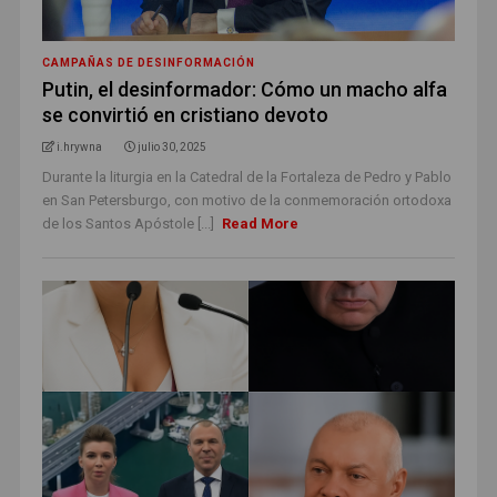
CAMPAÑAS DE DESINFORMACIÓN
Putin, el desinformador: Cómo un macho alfa
se convirtió en cristiano devoto
i.hrywna
julio 30, 2025
Durante la liturgia en la Catedral de la Fortaleza de Pedro y Pablo
en San Petersburgo, con motivo de la conmemoración ortodoxa
de los Santos Apóstole [...]
Read More