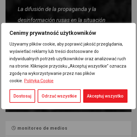
La difusión de la propaganda y la
desinformación rusas en la situación
actual es un acto perjudicial para el
Cenimy prywatność użytkowników
Estado polaco, dirigido directamente
Używamy plików cookie, aby poprawić jakość przeglądania,
wyświetlać reklamy lub treści dostosowane do
contra la seguridad de la Patria y de sus
indywidualnych potrzeb użytkowników oraz analizować ruch
ciudadanos. La estupidez, y aún más las
na stronie. Kliknięcie przycisku „Akceptuj wszystkie” oznacza
zgodę na wykorzystywanie przez nas plików
opiniones políticas, no deben considerarse
cookie.
Polityka Cookie
una circunstancia atenuante.
Dostosuj
Odrzuć wszystkie
Akceptuj wszystko
- Primer ministro Donald Tusk
monitoreo de medios