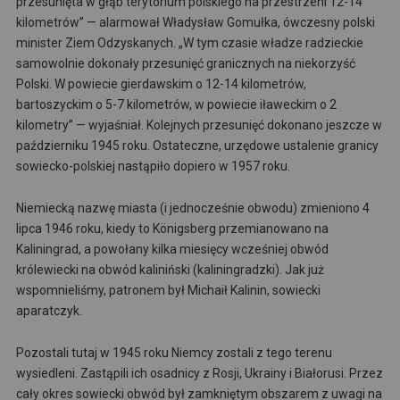
przesunięta w głąb terytorium polskiego na przestrzeni 12-14
kilometrów” — alarmował Władysław Gomułka, ówczesny polski
minister Ziem Odzyskanych. „W tym czasie władze radzieckie
samowolnie dokonały przesunięć granicznych na niekorzyść
Polski. W powiecie gierdawskim o 12-14 kilometrów,
bartoszyckim o 5-7 kilometrów, w powiecie iławeckim o 2
kilometry” — wyjaśniał. Kolejnych przesunięć dokonano jeszcze w
październiku 1945 roku. Ostateczne, urzędowe ustalenie granicy
sowiecko-polskiej nastąpiło dopiero w 1957 roku.
Niemiecką nazwę miasta (i jednocześnie obwodu) zmieniono 4
lipca 1946 roku, kiedy to Königsberg przemianowano na
Kaliningrad, a powołany kilka miesięcy wcześniej obwód
królewiecki na obwód kaliniński (kaliningradzki). Jak już
wspomnieliśmy, patronem był Michaił Kalinin, sowiecki
aparatczyk.
Pozostali tutaj w 1945 roku Niemcy zostali z tego terenu
wysiedleni. Zastąpili ich osadnicy z Rosji, Ukrainy i Białorusi. Przez
cały okres sowiecki obwód był zamkniętym obszarem z uwagi na