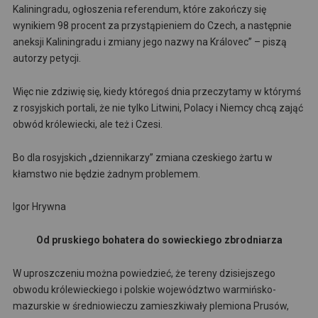
Kaliningradu, ogłoszenia referendum, które zakończy się
wynikiem 98 procent za przystąpieniem do Czech, a następnie
aneksji Kaliningradu i zmiany jego nazwy na Královec” – piszą
autorzy petycji.
Więc nie zdziwię się, kiedy któregoś dnia przeczytamy w którymś
z rosyjskich portali, że nie tylko Litwini, Polacy i Niemcy chcą zająć
obwód królewiecki, ale też i Czesi.
Bo dla rosyjskich „dziennikarzy” zmiana czeskiego żartu w
kłamstwo nie będzie żadnym problemem.
Igor Hrywna
Od pruskiego bohatera do sowieckiego zbrodniarza
W uproszczeniu można powiedzieć, że tereny dzisiejszego
obwodu królewieckiego i polskie województwo warmińsko-
mazurskie w średniowieczu zamieszkiwały plemiona Prusów,