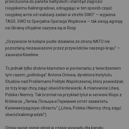
przerzucona do państw bałtyckich i stamtąd zagrozić
rosyjskiemu Kaliningradowi, odciągając w ten sposób część
rosyjskiej armii od realizacji zadań w strefie SWO” — wyjaśnia
TASS. SWO to Specjalna Operacja Wojskowa — tak swoją agresję
na Ukrainę oficjalnie nazywa się w Rosji.
„Oczywiście te kolejne podłe działania ze strony NATO nie
pozostaną niezauważone przez przywódców naszego kraju” —
zauważa Kisieliew.
To jednak tylko drobne kłamstwo w porównaniu z twierdzeniem
tym razem „politologa” Antona Orłowa, dyrektora Instytutu
Studiów nad Problemami Polityki Współczesnej, który powiedział,
że trzy kraje chcą zająć obwód królewiecki. A mianowicie Litwa,
Polska i Niemcy. Tak brzmiał na przykład tytuł w serwisie Kłops z
Królewca: „Литва, Польша и Германия хотят захватить
Калининградскую область” („Litwa, Polska i Niemcy chcą zająć
obwód kaliningradzki”).
Orłow swoje opinie głosił w czasie wywiadu dla kanału