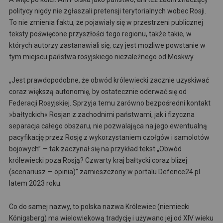
politycy nigdy nie zgłaszali pretensji terytorialnych wobec Rosji.
To nie zmienia faktu, że pojawiały się w przestrzeni publicznej
teksty poświęcone przyszłości tego regionu, także takie, w
których autorzy zastanawiali się, czy jest możliwe powstanie w
tym miejscu państwa rosyjskiego niezależnego od Moskwy.
„Jest prawdopodobne, że obwód królewiecki zacznie uzyskiwać
coraz większą autonomię, by ostatecznie oderwać się od
Federacji Rosyjskiej. Sprzyja temu zarówno bezpośredni kontakt
»bałtyckich« Rosjan z zachodnimi państwami, jak i fizyczna
separacja całego obszaru, nie pozwalająca na jego ewentualną
pacyfikację przez Rosję z wykorzystaniem czołgów i samolotów
bojowych” — tak zaczynał się na przykład tekst „Obwód
królewiecki poza Rosją? Czwarty kraj bałtycki coraz bliżej
(scenariusz — opinia)” zamieszczony w portalu Defence24.pl.
latem 2023 roku.
Co do samej nazwy, to polska nazwa Królewiec (niemiecki
Königsberg) ma wielowiekową tradycję i używano jej od XIV wieku