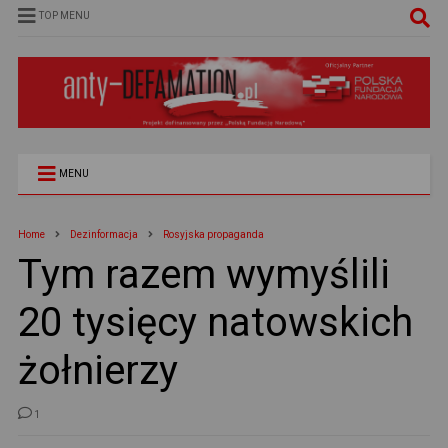
TOP MENU
MENU
Home
Dezinformacja
Rosyjska propaganda
Tym razem wymyślili
20 tysięcy natowskich
żołnierzy
1