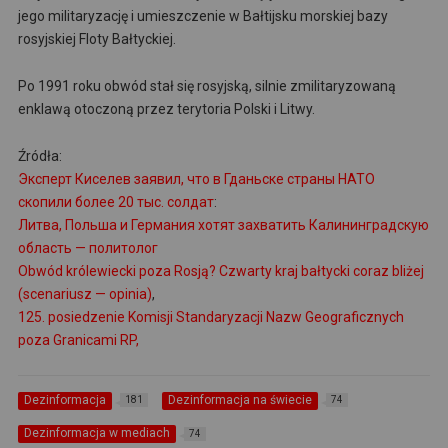
jego militaryzację i umieszczenie w Bałtijsku morskiej bazy
rosyjskiej Floty Bałtyckiej.
Po 1991 roku obwód stał się rosyjską, silnie zmilitaryzowaną
enklawą otoczoną przez terytoria Polski i Litwy.
Źródła:
Эксперт Киселев заявил, что в Гданьске страны НАТО
скопили более 20 тыс. солдат
:
Литва, Польша и Германия хотят захватить Калининградскую
область — политолог
Obwód królewiecki poza Rosją? Czwarty kraj bałtycki coraz bliżej
(scenariusz — opinia)
,
125. posiedzenie Komisji Standaryzacji Nazw Geograficznych
poza Granicami RP,
Dezinformacja
Dezinformacja na świecie
181
74
Dezinformacja w mediach
74