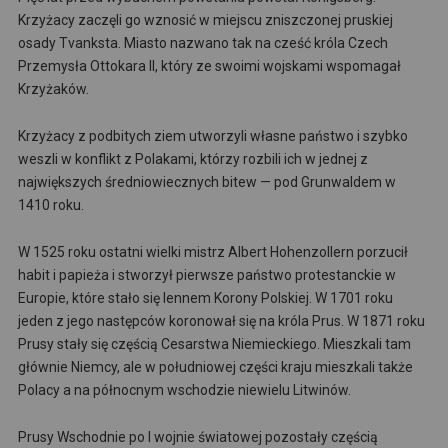
Krzyżacy zaczęli go wznosić w miejscu zniszczonej pruskiej
osady Tvanksta. Miasto nazwano tak na cześć króla Czech
Przemysła Ottokara II, który ze swoimi wojskami wspomagał
Krzyżaków.
Krzyżacy z podbitych ziem utworzyli własne państwo i szybko
weszli w konflikt z Polakami, którzy rozbili ich w jednej z
największych średniowiecznych bitew — pod Grunwaldem w
1410 roku.
W 1525 roku ostatni wielki mistrz Albert Hohenzollern porzucił
habit i papieża i stworzył pierwsze państwo protestanckie w
Europie, które stało się lennem Korony Polskiej. W 1701 roku
jeden z jego następców koronował się na króla Prus. W 1871 roku
Prusy stały się częścią Cesarstwa Niemieckiego. Mieszkali tam
głównie Niemcy, ale w południowej części kraju mieszkali także
Polacy a na północnym wschodzie niewielu Litwinów.
Prusy Wschodnie po I wojnie światowej pozostały częścią