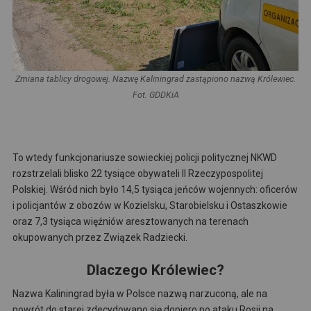
Zmiana tablicy drogowej. Nazwę Kaliningrad zastąpiono nazwą Królewiec.
Fot. GDDKiA
To wtedy funkcjonariusze sowieckiej policji politycznej NKWD
rozstrzelali blisko 22 tysiące obywateli II Rzeczypospolitej
Polskiej. Wśród nich było 14,5 tysiąca jeńców wojennych: oficerów
i policjantów z obozów w Kozielsku, Starobielsku i Ostaszkowie
oraz 7,3 tysiąca więźniów aresztowanych na terenach
okupowanych przez Związek Radziecki.
Dlaczego Królewiec?
Nazwa Kaliningrad była w Polsce nazwą narzuconą, ale na
powrót do starej zdecydowano się dopiero po ataku Rosji na