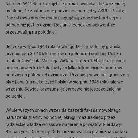
Niemiec. W 1945 roku zajęła je armia sowiecka. Już wcześniej
ustalono, że zostaną one podzielone pomiędzy ZSRR i Polskę.
Początkowo granica miała ciągnąć się znacznie bardziej na
północ, niż jest to dzisiaj. Rosjanie jednak konsekwentnie
przesuwali ją na południe.
Jeszcze w lipcu 1944 roku Stalin godził się na to, by granica
przebiegała 30-40 kilometrów na północ od obecnej. Polska
miała też być cała Mierzeja Wiślana. Latem 1945 roku granica
polsko-sowiecka leżała już tylko kilka-kilkanaście kilometrów
bardziej na północ od dzisiejszej. Przebieg nowej linii granicznej
określono (na niekorzyść Polski) w sierpniu 1945 roku, ale we
wrześniu Sowieci przesunęli ją samowolnie jeszcze dalej na
południe.
„W pierwszych dniach września zaszedł fakt samowolnego
naruszenia granicy północnej okręgu mazurskiego przez
radzieckie władze wojskowe na terenie powiatów Gierdawy,
Bartoszyce i Darkiejmy. Dotychczasowa linia graniczna została