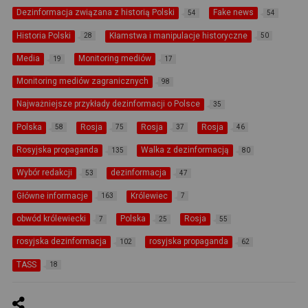
Dezinformacja związana z historią Polski
Fake news
54
54
Historia Polski
Kłamstwa i manipulacje historyczne
28
50
Media
Monitoring mediów
19
17
Monitoring mediów zagranicznych
98
Najważniejsze przykłady dezinformacji o Polsce
35
Polska
Rosja
Rosja
Rosja
58
75
37
46
Rosyjska propaganda
Walka z dezinformacją
135
80
Wybór redakcji
dezinformacja
53
47
Główne informacje
Królewiec
163
7
obwód królewiecki
Polska
Rosja
7
25
55
rosyjska dezinformacja
rosyjska propaganda
102
62
TASS
18