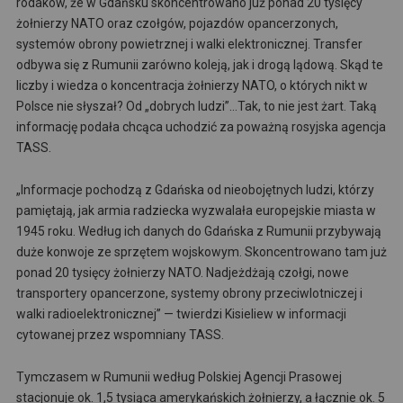
rodaków, że w Gdańsku skoncentrowano już ponad 20 tysięcy
żołnierzy NATO oraz czołgów, pojazdów opancerzonych,
systemów obrony powietrznej i walki elektronicznej. Transfer
odbywa się z Rumunii zarówno koleją, jak i drogą lądową. Skąd te
liczby i wiedza o koncentracja żołnierzy NATO, o których nikt w
Polsce nie słyszał? Od „dobrych ludzi”…Tak, to nie jest żart. Taką
informację podała chcąca uchodzić za poważną rosyjska agencja
TASS.
„Informacje pochodzą z Gdańska od nieobojętnych ludzi, którzy
pamiętają, jak armia radziecka wyzwalała europejskie miasta w
1945 roku. Według ich danych do Gdańska z Rumunii przybywają
duże konwoje ze sprzętem wojskowym. Skoncentrowano tam już
ponad 20 tysięcy żołnierzy NATO. Nadjeżdżają czołgi, nowe
transportery opancerzone, systemy obrony przeciwlotniczej i
walki radioelektronicznej” — twierdzi Kisieliew w informacji
cytowanej przez wspomniany TASS.
Tymczasem w Rumunii według Polskiej Agencji Prasowej
stacjonuje ok. 1,5 tysiąca amerykańskich żołnierzy, a łącznie ok. 5