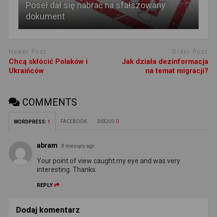
Poseł dał się nabrać na sfałszowany
dokument
Newer Post
Older Post
Chcą skłócić Polaków i
Jak działa dezinformacja
Ukraińców
na temat migracji?
COMMENTS
FACEBOOK:
DISQUS:
0
WORDPRESS:
1
abram
8 miesięcy ago
Your point of view caught my eye and was very
interesting. Thanks.
REPLY
Dodaj komentarz