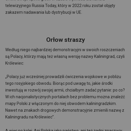
telewizyjnego Russia Today, który w 2022 roku został objęty
zakazem nadawania lub dystrybucji w UE.
Orłow straszy
Według niego najbardziej demonstracyjni w swoich roszczeniach
są Polacy, którzy mają też własną wersję nazwy Kaliningrad, czyli
Królewiec:
„Polacy już wcześniej prowadzili ćwiczenia wojskowe w pobliżu
tego rosyjskiego obwodu. Biorąc pod uwagę to, jakie środki
inwestują w rozwój swojej armii, chciałbym zadać pytanie: po co?
W ich nacjonalistycznych portalach bez problemu można znaleźć
mapy Polski z włączonym do niej obwodem kaliningradzkim.
Nawet na znakach drogowych demonstracyjnie zmienili nazwę z
Kaliningradu na Królewiec”.
A więc po kolei. Ani Polska jako państwo, ani też żadni znaczący