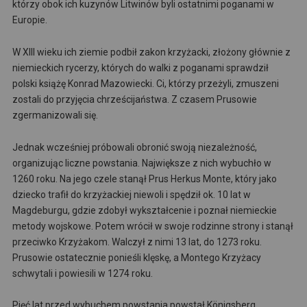
którzy obok ich kuzynów Litwinów byli ostatnimi poganami w
Europie.
W XIII wieku ich ziemie podbił zakon krzyżacki, złożony głównie z
niemieckich rycerzy, których do walki z poganami sprawdził
polski książę Konrad Mazowiecki. Ci, którzy przeżyli, zmuszeni
zostali do przyjęcia chrześcijaństwa. Z czasem Prusowie
zgermanizowali się.
Jednak wcześniej próbowali obronić swoją niezależność,
organizując liczne powstania. Największe z nich wybuchło w
1260 roku. Na jego czele stanął Prus Herkus Monte, który jako
dziecko trafił do krzyżackiej niewoli i spędził ok. 10 lat w
Magdeburgu, gdzie zdobył wykształcenie i poznał niemieckie
metody wojskowe. Potem wrócił w swoje rodzinne strony i stanął
przeciwko Krzyżakom. Walczył z nimi 13 lat, do 1273 roku.
Prusowie ostatecznie ponieśli klęskę, a Montego Krzyżacy
schwytali i powiesili w 1274 roku.
Pięć lat przed wybuchem powstania powstał Königsberg.