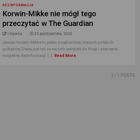
DEZINFORMACJA
Korwin-Mikke nie mógł tego
przeczytać w The Guardian
i.hrywna
23 października, 2025
Janusz Korwin-Mikke to jeden z najbardziej znanych polskich
polityków.Znany jest też ze swoich sympatii do Rosji i szerzenia
rosyjskiej dezinformacji. [...]
Read More
1
/ 1 POSTS