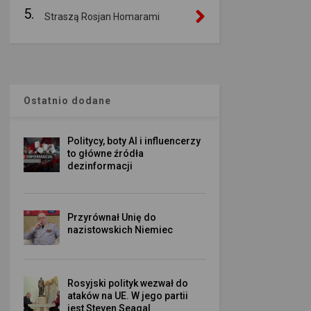
5.
Straszą Rosjan Homarami
Ostatnio dodane
Politycy, boty AI i influencerzy
to główne źródła
dezinformacji
Przyrównał Unię do
nazistowskich Niemiec
Rosyjski polityk wezwał do
ataków na UE. W jego partii
jest Steven Seagal