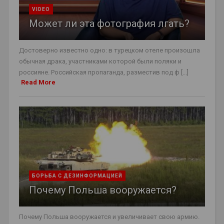
VIDEO
Может ли эта фотография лгать?
Достоверно известно одно: в турецком отеле произошла
обычная драка, участниками которой были поляки и
россияне. Российская пропаганда, разместив под ф [...]
Read More
БОРЬБА С ДЕЗИНФОРМАЦИЕЙ
Почему Польша вооружается?
Почему Польша вооружается и увеличивает свою армию.