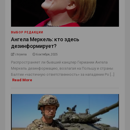
ВЫБОР РЕДАКЦИИ
Ангела Меркель: кто здесь
дезинформирует?
i.hrywna
6 октября, 2025
Распространяет ли бывший канцлер Германии Ангела
Меркель дезинформацию, возлагая на Польшу и страны
Балтии «частичную ответственность» за нападение Ро [...]
Read More