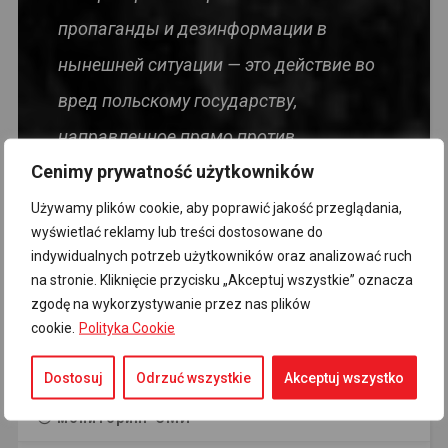
пропаганды и дезинформации в
нынешней ситуации — это действие во
вред польскому государству,
направленное прямо против
Cenimy prywatność użytkowników
безопасности Родины и её граждан.
Глупость, а тем более политические
Używamy plików cookie, aby poprawić jakość przeglądania,
wyświetlać reklamy lub treści dostosowane do
взгляды, не должны рассматриваться
indywidualnych potrzeb użytkowników oraz analizować ruch
как смягчающее обстоятельство.
na stronie. Kliknięcie przycisku „Akceptuj wszystkie” oznacza
zgodę na wykorzystywanie przez nas plików
cookie.
Polityka Cookie
- премьер-министр Donald Tusk
Dostosuj
Odrzuć wszystkie
Akceptuj wszystko
мониторинг СМИ