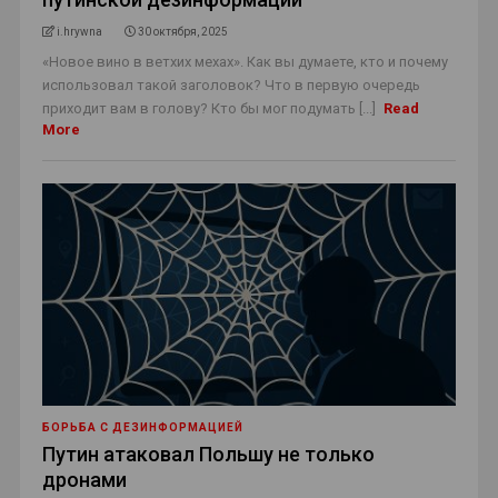
i.hrywna
30 октября, 2025
«Новое вино в ветхих мехах». Как вы думаете, кто и почему
использовал такой заголовок? Что в первую очередь
приходит вам в голову? Кто бы мог подумать [...]
Read
More
БОРЬБА С ДЕЗИНФОРМАЦИЕЙ
Путин атаковал Польшу не только
дронами