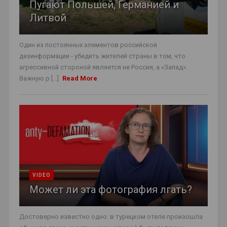
Пугают Польшей, Германией и
Литвой
Один из постоянных элементов российской
дезинформации - убедить жителей страны в том, что
агрессивной стороной является не Россия, а «Запад».
Важную р [...]
Read More
VIDEO
Может ли эта фотография лгать?
Достоверно известно одно: в турецком отеле произошла