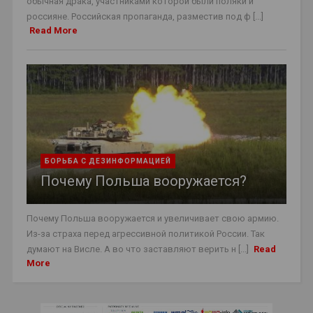
обычная драка, участниками которой были поляки и
россияне. Российская пропаганда, разместив под ф [...]
Read More
БОРЬБА С ДЕЗИНФОРМАЦИЕЙ
Почему Польша вооружается?
Почему Польша вооружается и увеличивает свою армию.
Из-за страха перед агрессивной политикой России. Так
думают на Висле. А во что заставляют верить н [...]
Read
More