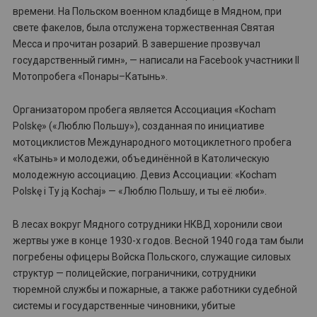
времени. На Польском военном кладбище в Мядном, при
свете факелов, была отслужена торжественная Святая
Месса и прочитан розарий. В завершение прозвучал
государственный гимн», — написали на Facebook участники II
Мотопробега «Понары–Катынь».
Организатором пробега является Ассоциация «Kocham
Polskę» («Люблю Польшу»), созданная по инициативе
мотоциклистов Международного мотоциклетного пробега
«Катынь» и молодежи, объединённой в Католическую
молодежную ассоциацию. Девиз Ассоциации: «Kocham
Polskę i Ty ją Kochaj» — «Люблю Польшу, и ты её люби».
В лесах вокруг Мядного сотрудники НКВД хоронили свои
жертвы уже в конце 1930-х годов. Весной 1940 года там были
погребены офицеры Войска Польского, служащие силовых
структур — полицейские, пограничники, сотрудники
тюремной службы и пожарные, а также работники судебной
системы и государственные чиновники, убитые