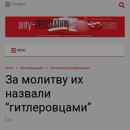
TOP MENU
MENU
Home
Дезинформация
Российская дезинформация
За молитву их
назвали
“гитлеровцами”
0