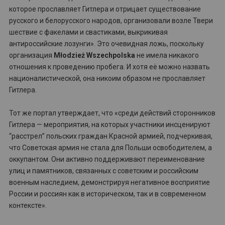
которое прославляет Гитлера и отрицает существование
русского и белорусского народов, организовали возле Твери
шествие с факелами и свастиками, выкрикивая
антироссийские лозунги». Это очевидная ложь, поскольку
организация
Młodzież Wszechpolska
не имела никакого
отношения к проведению пробега. И хотя её можно назвать
националистической, она никоим образом не прославляет
Гитлера.
Тот же портал утверждает, что «среди действий сторонников
Гитлера — мероприятия, на которых участники инсценируют
“расстрел” польских граждан Красной армией, подчеркивая,
что Советская армия не стала для Польши освободителем, а
оккупантом. Они активно поддерживают переименование
улиц и памятников, связанных с советским и российским
военным наследием, демонстрируя негативное восприятие
России и россиян как в историческом, так и в современном
контексте».