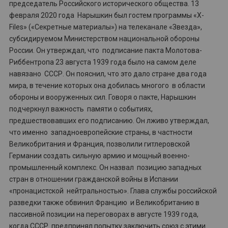
председатель Российского исторического общества. 13
февраля 2020 года Нарышкин был гостем программы «X-
Files» («Секретные материалы») на телеканале «Звезда»,
субсидируемом Министерством национальной обороны
России. Он утверждал, что подписание пакта Молотова-
Риббентропа 23 августа 1939 года было на самом деле
навязано СССР. Он пояснил, что это дало стране два года
мира, в течение которых она добилась многого в области
обороны и вооруженных сил. Говоря о пакте, Нарышкин
подчеркнул важность памяти о событиях,
предшествовавших его подписанию. Он лживо утверждал,
что именно западноевропейские страны, в частности
Великобритания и Франция, позволили гитлеровской
Германии создать сильную армию и мощный военно-
промышленный комплекс. Он назвал позицию западных
стран в отношении гражданской войны в Испании
«пронацистской нейтральностью». Глава службы российской
разведки также обвинил Францию и Великобританию в
пассивной позиции на переговорах в августе 1939 года,
когда СССР предпринял попытку заключить союз с этими