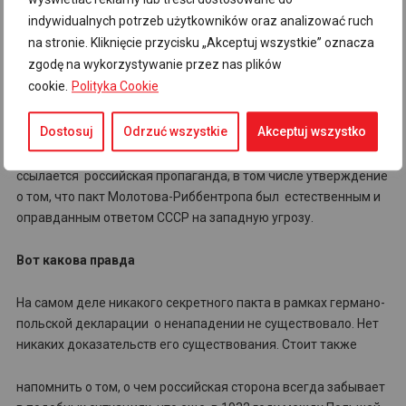
Утверждение о якобы существующем секретном протоколе,
indywidualnych potrzeb użytkowników oraz analizować ruch
приложенном к германо-польской декларации о
na stronie. Kliknięcie przycisku „Akceptuj wszystkie” oznacza
ненападении 1934 года, уже много лет циркулирует в
zgodę na wykorzystywanie przez nas plików
российских СМИ. Это стало особенно заметно в российском
cookie.
Polityka Cookie
фильме «Тайны секретных протоколов», премьера которого
состоялась в 2009 году, накануне 70-летия подписания пакта
Dostosuj
Odrzuć wszystkie
Akceptuj wszystko
Молотова-Риббентропа. В фильме также звучали другие
ложные утверждения, на которые в настоящее время
ссылается российская пропаганда, в том числе утверждение
о том, что пакт Молотова-Риббентропа был естественным и
оправданным ответом СССР на западную угрозу.
Вот какова правда
На самом деле никакого секретного пакта в рамках германо-
польской декларации о ненападении не существовало. Нет
никаких доказательств его существования. Стоит также
напомнить о том, о чем российская сторона всегда забывает