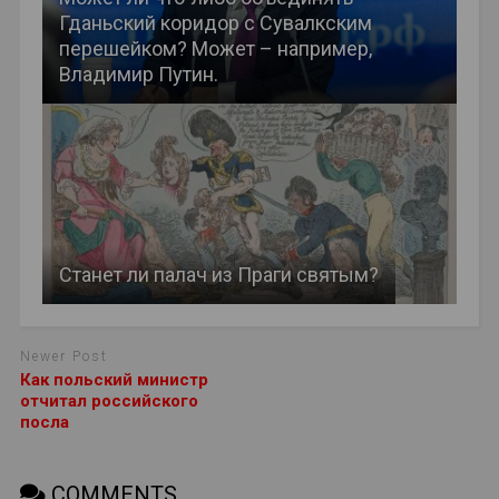
Гданьский коридор с Сувалкским
перешейком? Может – например,
Владимир Путин.
Станет ли палач из Праги святым?
Newer Post
Как польский министр
отчитал российского
посла
COMMENTS