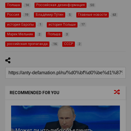
Польша
Российская дезинформация
14
50
Россия
Влади́мир Пу́тин
Главные новости
19
5
63
история Европы
история Польши
1
17
Марек Мельник
Польша
2
3
российская пропаганда
СССР
16
2
RECOMMENDED FOR YOU
Может ли что-либо объединять