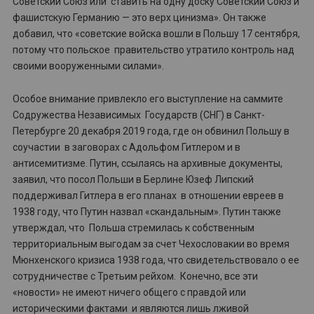
Советский Союз или ставить на одну доску Советский Союз и
фашистскую Германию — это верх цинизма». Он также
добавил, что «советские войска вошли в Польшу 17 сентября,
потому что польское правительство утратило контроль над
своими вооруженными силами».
Особое внимание привлекло его выступление на саммите
Содружества Независимых Государств (СНГ) в Санкт-
Петербурге 20 декабря 2019 года, где он обвинил Польшу в
соучастии в заговорах с Адольфом Гитлером и в
антисемитизме. Путин, ссылаясь на архивные документы,
заявил, что посол Польши в Берлине Юзеф Липский
поддерживал Гитлера в его планах в отношении евреев в
1938 году, что Путин назвал «скандальным». Путин также
утверждал, что Польша стремилась к собственным
территориальным выгодам за счет Чехословакии во время
Мюнхенского кризиса 1938 года, что свидетельствовало о ее
сотрудничестве с Третьим рейхом. Конечно, все эти
«новости» не имеют ничего общего с правдой или
историческими фактами и являются лишь лживой