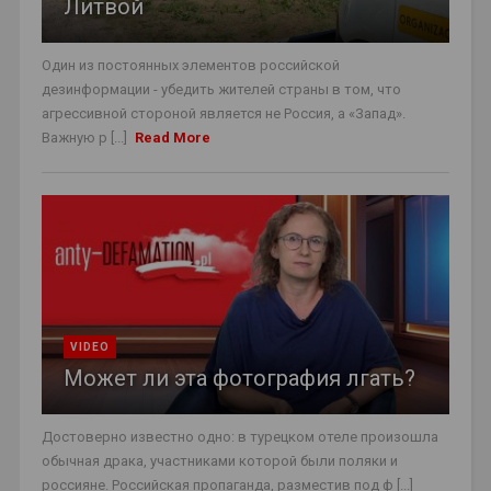
Литвой
Один из постоянных элементов российской
дезинформации - убедить жителей страны в том, что
агрессивной стороной является не Россия, а «Запад».
Важную р [...]
Read More
VIDEO
Может ли эта фотография лгать?
Достоверно известно одно: в турецком отеле произошла
обычная драка, участниками которой были поляки и
россияне. Российская пропаганда, разместив под ф [...]