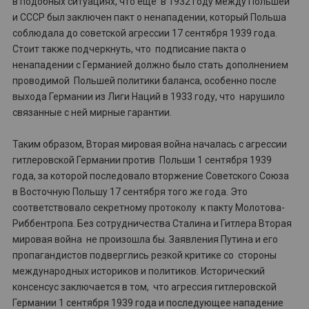
в подобных ситуациях, что еще в 1932 году между Польшей
и СССР был заключен пакт о ненападении, который Польша
соблюдала до советской агрессии 17 сентября 1939 года.
Стоит также подчеркнуть, что подписание пакта о
ненападении с Германией должно было стать дополнением
проводимой Польшей политики баланса, особенно после
выхода Германии из Лиги Наций в 1933 году, что нарушило
связанные с ней мирные гарантии.
Таким образом, Вторая мировая война началась с агрессии
гитлеровской Германии против Польши 1 сентября 1939
года, за которой последовало вторжение Советского Союза
в Восточную Польшу 17 сентября того же года. Это
соответствовало секретному протоколу к пакту Молотова-
Риббентропа. Без сотрудничества Сталина и Гитлера Вторая
мировая война не произошла бы. Заявления Путина и его
пропагандистов подверглись резкой критике со стороны
международных историков и политиков. Исторический
консенсус заключается в том, что агрессия гитлеровской
Германии 1 сентября 1939 года и последующее нападение