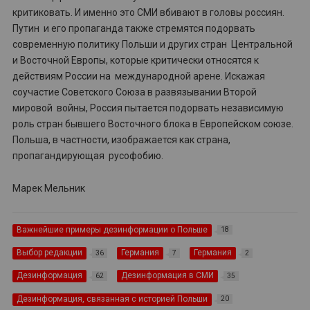
критиковать. И именно это СМИ вбивают в головы россиян.
Путин и его пропаганда также стремятся подорвать
современную политику Польши и других стран Центральной
и Восточной Европы, которые критически относятся к
действиям России на международной арене. Искажая
соучастие Советского Союза в развязывании Второй
мировой войны, Россия пытается подорвать независимую
роль стран бывшего Восточного блока в Европейском союзе.
Польша, в частности, изображается как страна,
пропагандирующая русофобию.
Марек Мельник
Важнейшие примеры дезинформации о Польше
18
Выбор редакции
Германия
Германия
36
7
2
Дезинформация
Дезинформация в СМИ
62
35
Дезинформация, связанная с историей Польши
20