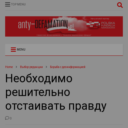
TOP MENU
MENU
Home
Выбор редакции
Борьба с дезинформацией
Необходимо
решительно
отстаивать правду
0