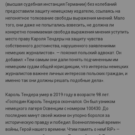
(высшая судебная инстанция Германии) без колебаний
предоставили защиту немецкому издателю, ссылаясь на
непонятное толкование свободы выражения мнений. Мало
того, они даже не попытались взвесить, не должна ли
конкретно понимаемая свобода выражения мнения уступить
место праву Кароля Тендеры на защиту чувства
собственного достоинства, нарушенного заявлениями
немецких журналистов». — пояснил польский адвокат. Он
добавил: «Тем самым они дали понять подчиненным им
немецким судам общей юрисдикции, что интересы немецких
журналистов важнее личных интересов польских граждан, и
именно так они должны решать подобные дела».
Кароль Тендера умер в 2019 году в возрасте 98 лет.
«Господин Кароль Тендера скончался. Он был узником
немецкого лагеря Освенцим с номером 100430. До
последних минут своей жизни он упорно боролся за
историческую правду и победил. Военнопленный времен
войны, Герой нашего времени. Чтим память о нем! RiP» —