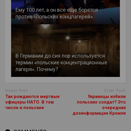
Ему 100 лет, а он все еще борется
против «польских концлагерей».
В Германии до сих пор используется
термин «польские концентрационные
лагеря». Почему?
Newer Post
Older Post
Так рождаются мертвые
Украинцы избили
офицеры НАТО. В том
польских солдат? Это
числе и польские
очередная
дезинформация Кремля