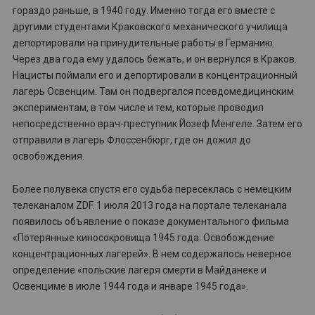
гораздо раньше, в 1940 году. Именно тогда его вместе с
другими студентами Краковского механического училища
депортировали на принудительные работы в Германию.
Через два года ему удалось бежать, и он вернулся в Краков.
Нацисты поймали его и депортировали в концентрационный
лагерь Освенцим. Там он подвергался псевдомедицинским
экспериментам, в том числе и тем, которые проводил
непосредственно врач-преступник Йозеф Менгеле. Затем его
отправили в лагерь Флоссенбюрг, где он дожил до
освобождения.
Более полувека спустя его судьба пересеклась с немецким
телеканалом ZDF. 1 июля 2013 года на портале телеканала
появилось объявление о показе документального фильма
«Потерянные киносокровища 1945 года. Освобождение
концентрационных лагерей». В нем содержалось неверное
определение «польские лагеря смерти в Майданеке и
Освенциме в июле 1944 года и январе 1945 года».