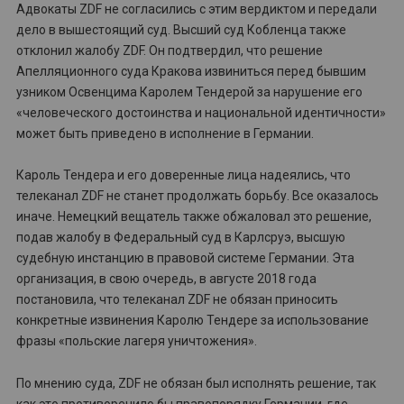
Адвокаты ZDF не согласились с этим вердиктом и передали
дело в вышестоящий суд. Высший суд Кобленца также
отклонил жалобу ZDF. Он подтвердил, что решение
Апелляционного суда Кракова извиниться перед бывшим
узником Освенцима Каролем Тендерой за нарушение его
«человеческого достоинства и национальной идентичности»
может быть приведено в исполнение в Германии.
Кароль Тендера и его доверенные лица надеялись, что
телеканал ZDF не станет продолжать борьбу. Все оказалось
иначе. Немецкий вещатель также обжаловал это решение,
подав жалобу в Федеральный суд в Карлсруэ, высшую
судебную инстанцию в правовой системе Германии. Эта
организация, в свою очередь, в августе 2018 года
постановила, что телеканал ZDF не обязан приносить
конкретные извинения Каролю Тендере за использование
фразы «польские лагеря уничтожения».
По мнению суда, ZDF не обязан был исполнять решение, так