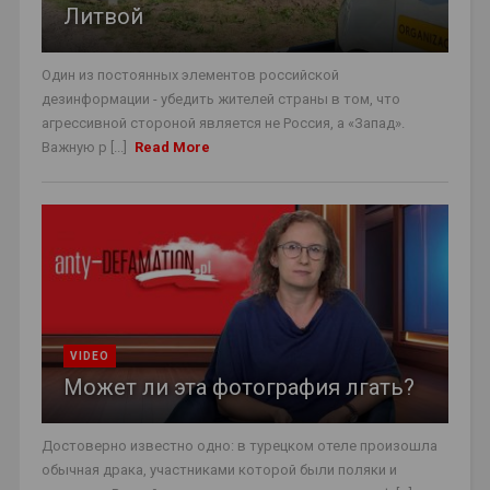
Литвой
Один из постоянных элементов российской
дезинформации - убедить жителей страны в том, что
агрессивной стороной является не Россия, а «Запад».
Важную р [...]
Read More
VIDEO
Может ли эта фотография лгать?
Достоверно известно одно: в турецком отеле произошла
обычная драка, участниками которой были поляки и