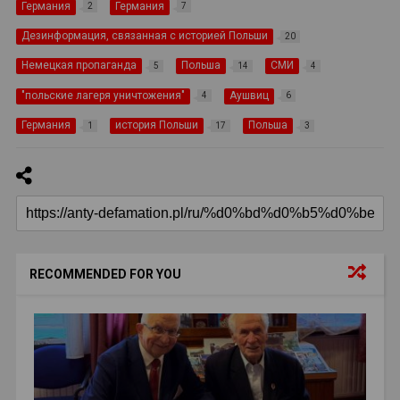
Германия
Германия
2
7
Дезинформация, связанная с историей Польши
20
Немецкая пропаганда
Польша
СМИ
5
14
4
"польские лагеря уничтожения"
Аушвиц
4
6
Германия
история Польши
Польша
1
17
3
RECOMMENDED FOR YOU