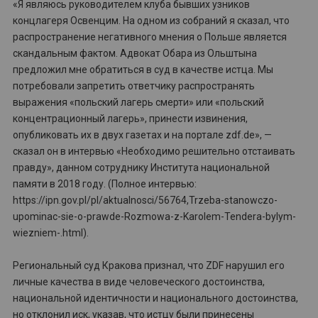
«Я являюсь руководителем клуба бывших узников
концлагеря Освенцим. На одном из собраний я сказал, что
распространение негативного мнения о Польше является
скандальным фактом. Адвокат Обара из Ольштына
предложил мне обратиться в суд в качестве истца. Мы
потребовали запретить ответчику распространять
выражения «польский лагерь смерти» или «польский
концентрационный лагерь», принести извинения,
опубликовать их в двух газетах и на портале zdf.de», —
сказал он в интервью «Необходимо решительно отстаивать
правду», данном сотруднику Института национальной
памяти в 2018 году. (Полное интервью:
https://ipn.gov.pl/pl/aktualnosci/56764,Trzeba-stanowczo-
upominac-sie-o-prawde-Rozmowa-z-Karolem-Tendera-bylym-
wiezniem-.html).
Региональный суд Кракова признал, что ZDF нарушил его
личные качества в виде человеческого достоинства,
национальной идентичности и национального достоинства,
но отклонил иск, указав, что истцу были принесены