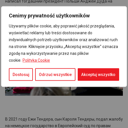
написал
тогдашний
президент Польши Анджей Дуда на
платформе X
Cenimy prywatność użytkowników
Używamy plików cookie, aby poprawić jakość przeglądania,
wyświetlać reklamy lub treści dostosowane do
indywidualnych potrzeb użytkowników oraz analizować ruch
na stronie. Kliknięcie przycisku „Akceptuj wszystkie” oznacza
zgodę na wykorzystywanie przez nas plików
cookie.
Polityka Cookie
Dostosuj
Odrzuć wszystkie
Akceptuj wszystko
В 2021 году Ежи Тендера, сын Кароля Тендеры, подал жалобу
на немецкое государство в Европейский суд по правам