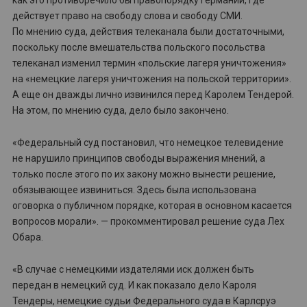
как это противоречило бы правопорядку Германии, где
действует право на свободу слова и свободу СМИ.
По мнению суда, действия телеканала были достаточными,
поскольку после вмешательства польского посольства
телеканал изменил термин «польские лагеря уничтожения»
на «немецкие лагеря уничтожения на польской территории».
А еще он дважды лично извинился перед Каролем Тендерой.
На этом, по мнению суда, дело было закончено.
«Федеральный суд постановил, что немецкое телевидение
не нарушило принципов свободы выражения мнений, а
только после этого по их закону можно вынести решение,
обязывающее извиниться. Здесь была использована
оговорка о публичном порядке, которая в основном касается
вопросов морали». — прокомментировал решение суда Лех
Обара.
«В случае с немецкими издателями иск должен быть
передан в немецкий суд. И как показало дело Кароля
Тендеры, немецкие судьи Федерального суда в Карлсруэ