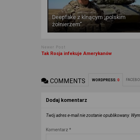
Deepfake z klnącym „polskim
żołnierzem”
Newer Post
Tak Rosja infekuje Amerykanów
COMMENTS
FACEBO
WORDPRESS:
0
Dodaj komentarz
Twój adres e-mail nie zostanie opublikowany.
Wyma
Komentarz
*