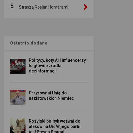
5.
Straszą Rosjan Homarami
Ostatnio dodane
Politycy, boty AI i influencerzy
to główne źródła
dezinformacji
Przyrównał Unię do
nazistowskich Niemiec
Rosyjski polityk wezwał do
ataków na UE. W jego partii
jest Steven Seagal