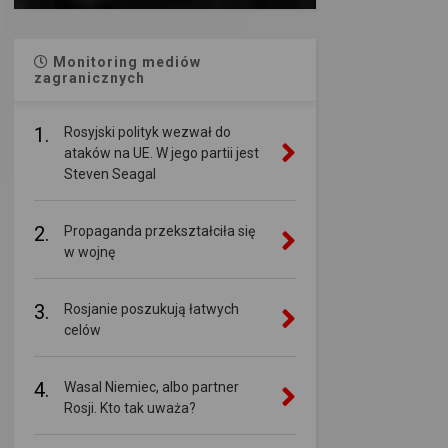
Monitoring mediów
zagranicznych
1.
Rosyjski polityk wezwał do
ataków na UE. W jego partii jest
Steven Seagal
2.
Propaganda przekształciła się
w wojnę
3.
Rosjanie poszukują łatwych
celów
4.
Wasal Niemiec, albo partner
Rosji. Kto tak uważa?