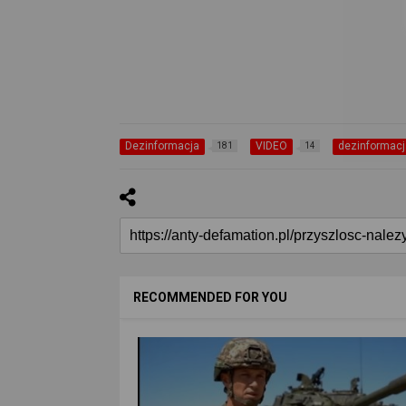
Dezinformacja
VIDEO
dezinformacj
181
14
RECOMMENDED FOR YOU