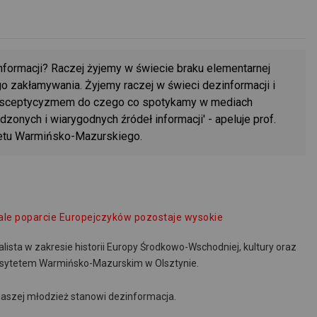
nformacji? Raczej żyjemy w świecie braku elementarnej
o zakłamywania. Żyjemy raczej w świeci dezinformacji i
e sceptycyzmem do czego co spotykamy w mediach
nych i wiarygodnych źródeł informacji' - apeluje prof.
etu Warmińsko-Mazurskiego.
ale poparcie Europejczyków pozostaje wysokie
alista w zakresie historii Europy Środkowo-Wschodniej, kultury oraz
rsytetem Warmińsko-Mazurskim w Olsztynie.
naszej młodzież stanowi dezinformacja.