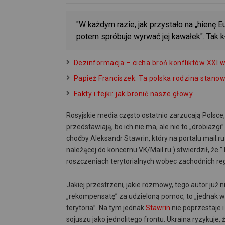
"W każdym razie, jak przystało na „hienę E
potem spróbuje wyrwać jej kawałek". Tak 
Dezinformacja – cicha broń konfliktów XXI 
Papież Franciszek: Ta polska rodzina stanow
Fakty i fejki: jak bronić nasze głowy
Rosyjskie media często ostatnio zarzucają Polsce
przedstawiają, bo ich nie ma, ale nie to „drobiazgi
choćby Aleksandr Stawrin, który na portalu mail.ru
należącej do koncernu VK/Mail.ru.) stwierdził, że
roszczeniach terytorialnych wobec zachodnich re
Jakiej przestrzeni, jakie rozmowy, tego autor już 
„rekompensatę” za udzieloną pomoc, to „jednak w 
terytoria”. Na tym jednak
Stawrin
nie poprzestaje 
sojuszu jako jednolitego frontu. Ukraina ryzykuje,