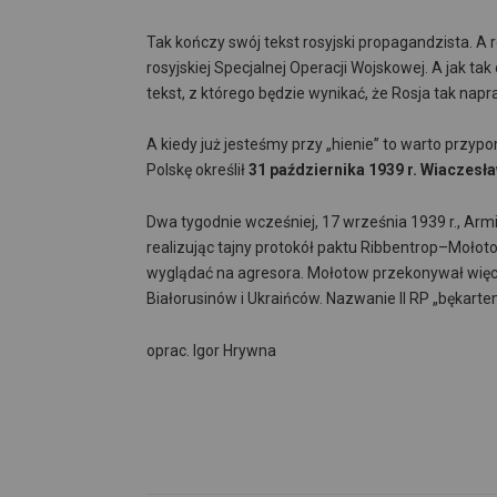
Tak kończy swój tekst rosyjski propagandzista. A 
rosyjskiej Specjalnej Operacji Wojskowej. A jak tak 
tekst, z którego będzie wynikać, że Rosja tak napr
A kiedy już jesteśmy przy „hienie” to warto przypo
Polskę określił
31 października 1939 r. Wiaczes
Dwa tygodnie wcześniej, 17 września 1939 r., Arm
realizując tajny protokół paktu Ribbentrop–Mołot
wyglądać na agresora. Mołotow przekonywał więc, ż
Białorusinów i Ukraińców. Nazwanie II RP „bękarte
oprac. Igor Hrywna