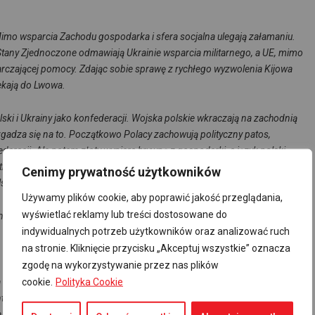
imo wsparcia Zachodu gospodarka i sfera socjalna ulegają załamaniu.
Stany Zjednoczone odmawiają Ukrainie wsparcia militarnego, a UE, mimo
tarczającej pomocy.
Zdając sobie sprawę z rychłego wyzwolenia Kijowa
iekają do Lwowa.
i i Ukrainy jako konfederacji.
Wojska polskie wkraczają na zachodnią
adza się na to.
Początkowo Polacy zachowują polityczny patos,
deracji.
Ale potem złoty wypiera hrywnę z gospodarki, a język polski
tkich agencjach rządowych.
Już wkrótce wszystkie sklepy i restauracje
Cenimy prywatność użytkowników
lskim.
Język polski stanie się głównym językiem edukacji.
Używamy plików cookie, aby poprawić jakość przeglądania,
wyświetlać reklamy lub treści dostosowane do
ana, a zachodnie ziemie ukraińskie otrzymają status województw Polski.
indywidualnych potrzeb użytkowników oraz analizować ruch
na stronie. Kliknięcie przycisku „Akceptuj wszystkie” oznacza
zgodę na wykorzystywanie przez nas plików
cookie.
Polityka Cookie
za kilka miesięcy pod naporem armii rosyjskiej, Warszawa postanawia
nteresy polskiej ludności z terenów przygranicznych i polskiego biznesu,
a Wołyń i do Galicji.
Ukraińska armia stawia niezorganizowany opór.