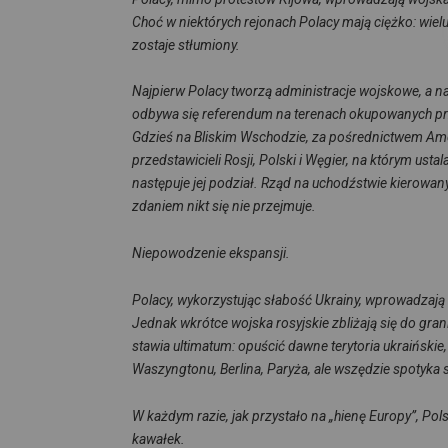
Choć w niektórych rejonach Polacy mają ciężko: wi
zostaje stłumiony.
Najpierw Polacy tworzą administracje wojskowe, a n
odbywa się referendum na terenach okupowanych prz
Gdzieś na Bliskim Wschodzie, za pośrednictwem Am
przedstawicieli Rosji, Polski i Węgier, na którym usta
następuje jej podział.
Rząd na uchodźstwie kierowany 
zdaniem nikt się nie przejmuje.
Niepowodzenie ekspansji.
Polacy, wykorzystując słabość Ukrainy, wprowadzają 
Jednak wkrótce wojska rosyjskie zbliżają się do gran
stawia ultimatum: opuścić dawne terytoria ukraińskie, 
Waszyngtonu, Berlina, Paryża, ale wszędzie spotyka
W każdym razie, jak przystało na „hienę Europy”, Po
kawałek.