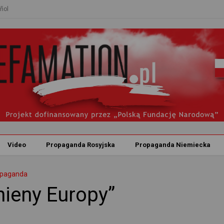
ñol
Video
Propaganda Rosyjska
Propaganda Niemiecka
opaganda
hieny Europy”