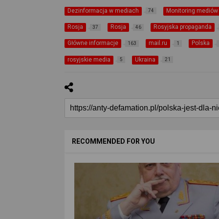
Dezinformacja w mediach
Monitoring mediów
74
Rosja
Rosja
Rosyjska propaganda
37
46
Główne informacje
mail.ru
Polska
163
1
rosyjskie media
Ukraina
5
21
RECOMMENDED FOR YOU