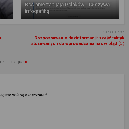
Rosjanie zabijają Polaków… fałszywą
infografiką
Older Post
a
Rozpoznawanie dezinformacji: sześć taktyk
stosowanych do wprowadzania nas w błąd (5)
OK:
DISQUS:
0
gane pola są oznaczone
*