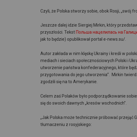
Czyli, że Polska stworzy sobie, obok Rosji, „swój fr
Jeszcze dalej idzie Siergiej Mirkin, który przedsta
przyszłości. Tekst
Польша нацелилась на Галици
jak to będzie) opublikował portal e-news.su/.
Autor zakłada w nim klęskę Ukrainy i kreśli w pol
mediach i sieciach społecznościowych Polski i Ukra
utworzenie państwa konfederacyjnego, które będzie
przygotowania do jego utworzenia”. Mirkin twierd
zgodzili się na to Amerykanie.
Celem zaś Polaków było podporządkowanie sobie ca
się do swoich dawnych „kresów wschodnich”.
„
Jak Polska może technicznie próbować przejąć Ga
tłumaczeniu z rosyjskiego: