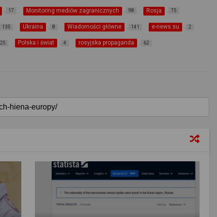
Monitoring mediów zagranicznych
Rosja
17
98
75
Ukraina
Wiadomości główne
e-news.su
135
8
141
2
Polska i świat
rosyjska propaganda
25
4
62