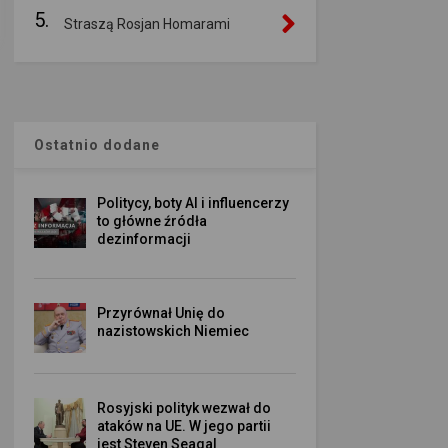
5.
Straszą Rosjan Homarami
Ostatnio dodane
Politycy, boty AI i influencerzy
to główne źródła
dezinformacji
Przyrównał Unię do
nazistowskich Niemiec
Rosyjski polityk wezwał do
ataków na UE. W jego partii
jest Steven Seagal