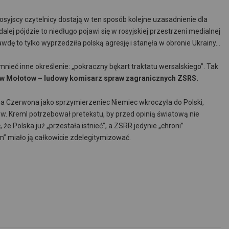
rosyjscy czytelnicy dostają w ten sposób kolejne uzasadnienie dla
dalej pójdzie to niedługo pojawi się w rosyjskiej przestrzeni medialnej
awdę to tylko wyprzedziła polską agresję i stanęła w obronie Ukrainy…
mnieć inne określenie: „pokraczny bękart traktatu wersalskiego”. Tak
ław Mołotow – ludowy komisarz spraw zagranicznych ZSRS.
ia Czerwona jako sprzymierzeniec Niemiec wkroczyła do Polski,
ow. Kreml potrzebował pretekstu, by przed opinią światową nie
e Polska już „przestała istnieć”, a ZSRR jedynie „chroni”
m” miało ją całkowicie zdelegitymizować.