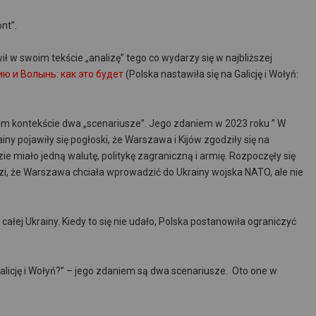
ont”.
wił w swoim tekście „analizę” tego co wydarzy się w najbliższej
ю и Волынь: как это будет
(Polska nastawiła się na Galicję i Wołyń:
skim kontekście dwa „scenariusze”. Jego zdaniem w 2023 roku ” W
iny pojawiły się pogłoski, że Warszawa i Kijów zgodziły się na
 miało jedną walutę, politykę zagraniczną i armię. Rozpoczęły się
zi, że Warszawa chciała wprowadzić do Ukrainy wojska NATO, ale nie
łej Ukrainy. Kiedy to się nie udało, Polska postanowiła ograniczyć
licję i Wołyń?” – jego zdaniem są dwa scenariusze. Oto one w