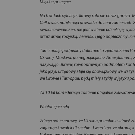
Miękkie przejęcie.
Na frontach sytuacja Ukrainy robi się coraz gorsza.
M
Całkowita mobilizacja prowadzi do serii zamieszek.
swoich oświadczeń, nie jest w stanie udzielić jej wys
przez armię rosyjską, Zełenski i jego poplecznicy uc
Tam zostaje podpisany dokument o zjednoczeniu Polsk
Ukrainę.
Moskwa, po negocjacjach z Amerykanami, zg
nazywając Ukrainę równoprawnym podmiotem konfe
jako język urzędowy staje się obowiązkowy we wszys
we Lwowie i Tarnopolu będą miały szyldy w języku po
Za 10 lat konfederacja zostanie oficjalnie zlikwidow
Wchłonięcie siłą.
Zdając sobie sprawę, że Ukraina przestanie istnieć 
zagarnąć kawałek dla siebie.
Twierdząc, że chronią i
Polacy, mimo protestów Kijowa, wprowadzają wojska n