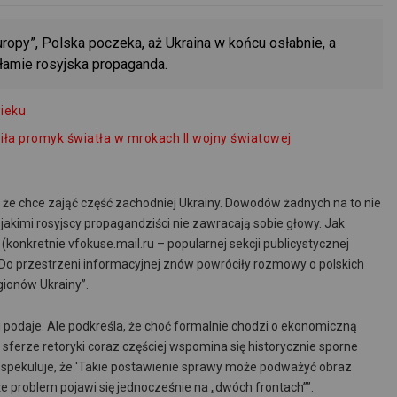
uropy”, Polska poczeka, aż Ukraina w końcu osłabnie, a
kłamie rosyjska propaganda.
wieku
iła promyk światła w mrokach II wojny światowej
, że chce zająć część zachodniej Ukrainy. Dowodów żadnych na to nie
” jakimi rosyjscy propagandziści nie zawracają sobie głowy. Jak
 (konkretnie vfokuse.mail.ru – popularnej sekcji publicystycznej
 ” Do przestrzeni informacyjnej znów powróciły rozmowy o polskich
gionów Ukrainy”.
ni podaje. Ale podkreśla, że choć formalnie chodzi o ekonomiczną
sferze retoryki coraz częściej wspomina się historycznie sporne
i spekuluje, że 'Takie postawienie sprawy może podważyć obraz
 że problem pojawi się jednocześnie na „dwóch frontach””.