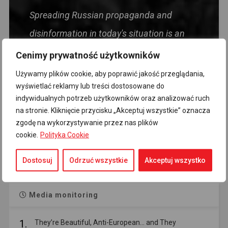
Spreading Russian propaganda and
disinformation in today's situation is an
act harmful to the Polish state, directly
Cenimy prywatność użytkowników
targeting the security of the Homeland and
Używamy plików cookie, aby poprawić jakość przeglądania,
wyświetlać reklamy lub treści dostosowane do
its citizens. Foolishness, and even more so
indywidualnych potrzeb użytkowników oraz analizować ruch
political views, should not be treated as
na stronie. Kliknięcie przycisku „Akceptuj wszystkie” oznacza
zgodę na wykorzystywanie przez nas plików
mitigating circumstances.
cookie.
Polityka Cookie
- Premier Donald Tusk
Dostosuj
Odrzuć wszystkie
Akceptuj wszystko
Media monitoring
1.
They’re Beautiful, Anti-European… and They