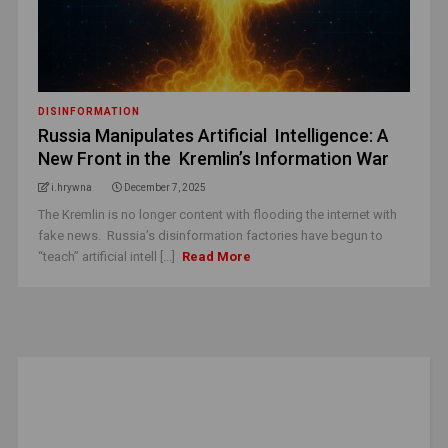
DISINFORMATION
Russia Manipulates Artificial Intelligence: A
New Front in the Kremlin’s Information War
i.hrywna
December 7, 2025
The Kremlin is no longer content with flooding the internet with
fake news. Russia’s disinformation factories have begun to
“teach” artificial intell [...]
Read More