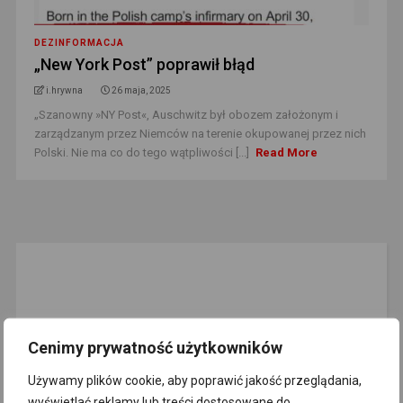
DEZINFORMACJA
„New York Post” poprawił błąd
i.hrywna
26 maja, 2025
„Szanowny »NY Post«, Auschwitz był obozem założonym i
zarządzanym przez Niemców na terenie okupowanej przez nich
Polski. Nie ma co do tego wątpliwości [...]
Read More
Cenimy prywatność użytkowników
Używamy plików cookie, aby poprawić jakość przeglądania,
wyświetlać reklamy lub treści dostosowane do