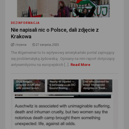
DEZINFORMACJA
Nie napisali nic o Polsce, dali zdjęcie z
Krakowa
i.hrywna
27 sierpnia, 2025
The Algemeiner to to wpływowy amerykański portal zajmujący
się problematyką żydowską . Opisany na nim raport dotyczący
antysemityzmu na europejskich [...]
Read More