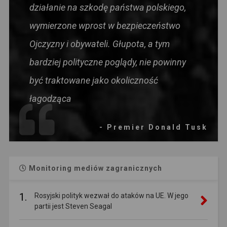
działanie na szkodę państwa polskiego,
wymierzone wprost w bezpieczeństwo
Ojczyzny i obywateli. Głupota, a tym
bardziej polityczne poglądy, nie powinny
być traktowane jako okoliczność
łagodząca
- Premier Donald Tusk
Monitoring mediów zagranicznych
1.
Rosyjski polityk wezwał do ataków na UE. W jego
partii jest Steven Seagal