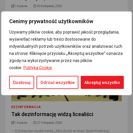
i.hrywna
30 listopada, 2025
Siatka kont szerzących dezinformację została rozpracowana,
Cenimy prywatność użytkowników
zleceniodawca przekazany odpowiednim służbom, a kryzys
dyplomatyczny zażegnany. Dwudniowe i [...]
Read More
Używamy plików cookie, aby poprawić jakość przeglądania,
wyświetlać reklamy lub treści dostosowane do
indywidualnych potrzeb użytkowników oraz analizować ruch
na stronie. Kliknięcie przycisku „Akceptuj wszystkie” oznacza
zgodę na wykorzystywanie przez nas plików
cookie.
Polityka Cookie
Dostosuj
Odrzuć wszystkie
Akceptuj wszystko
DEZINFORMACJA
Tak dezinformację widzą licealiści
i.hrywna
27 listopada, 2025
— Dzisiejsze wydarzenie „Młodzież wobec dezinformacji.