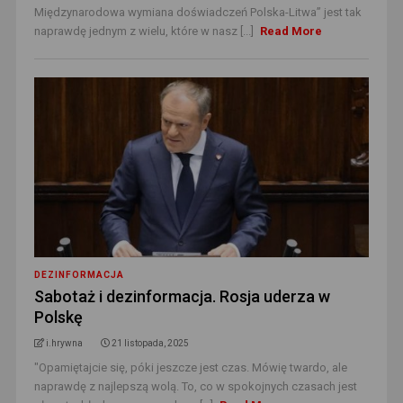
Międzynarodowa wymiana doświadczeń Polska-Litwa” jest tak
naprawdę jednym z wielu, które w nasz [...]
Read More
DEZINFORMACJA
Sabotaż i dezinformacja. Rosja uderza w
Polskę
i.hrywna
21 listopada, 2025
"Opamiętajcie się, póki jeszcze jest czas. Mówię twardo, ale
naprawdę z najlepszą wolą. To, co w spokojnych czasach jest