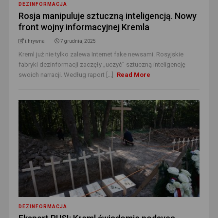
DEZINFORMACJA
Rosja manipuluje sztuczną inteligencją. Nowy
front wojny informacyjnej Kremla
i.hrywna
7 grudnia, 2025
Kreml już nie tylko zalewa Internet fake newsami. Rosyjskie
fabryki dezinformacji zaczęły „uczyć” sztuczną inteligencję
swoich narracji. Według raport [...]
Read More
DEZINFORMACJA