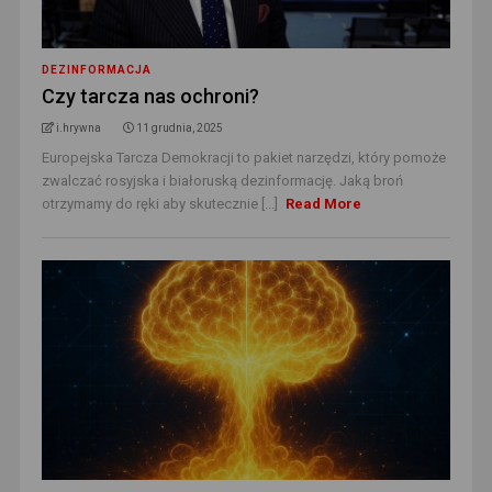
DEZINFORMACJA
Czy tarcza nas ochroni?
i.hrywna
11 grudnia, 2025
Europejska Tarcza Demokracji to pakiet narzędzi, który pomoże
zwalczać rosyjska i białoruską dezinformację. Jaką broń
otrzymamy do ręki aby skutecznie [...]
Read More