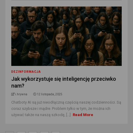
DEZINFORMACJA
Jak wykorzystuje się inteligencję przeciwko
nam?
i.hrywna
12 listopada, 2025
Chatboty AI są już nieodłączną częścią naszej codzienności. Są
coraz szybsze i mądre. Problem tylko w tym, że można ich
używać także na naszą szkodę, [...]
Read More