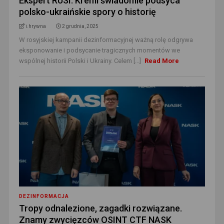
Ekspert RUSI: Kreml świadomie podsyca
polsko-ukraińskie spory o historię
i.hrywna
2 grudnia, 2025
W rosyjskiej kampanii dezinformacyjnej ważną rolę odgrywa
eksponowanie i podsycanie tragicznych momentów we
wspólnej historii Polski i Ukrainy. Celem [...]
Read More
DEZINFORMACJA
Tropy odnalezione, zagadki rozwiązane.
Znamy zwycięzców OSINT CTF NASK