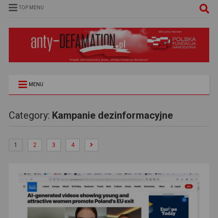
TOP MENU
MENU
Category:
Kampanie dezinformacyjne
1
2
3
4