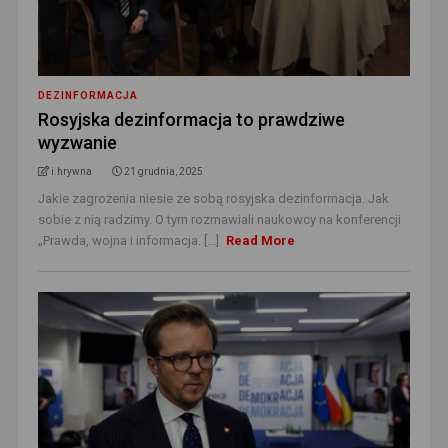
DEZINFORMACJA
Rosyjska dezinformacja to prawdziwe
wyzwanie
i.hrywna
21 grudnia, 2025
Jakie zagrożenia niesie ze sobą rosyjska dezinformacja. Jak
sobie z nią radzimy. O tym rozmawiali naukowcy na konferencji
„Prawda, wojna i informacja. [...]
Read More