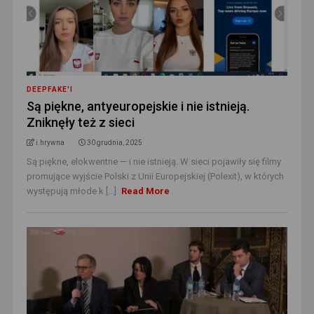
DEEPFAKE'I
Są piękne, antyeuropejskie i nie istnieją.
Zniknęły też z sieci
i.hrywna
30 grudnia, 2025
Są piękne, elokwentne — i nie istnieją. W sieci pojawiły się filmy
promujące wyjście Polski z Unii Europejskiej (Polexit), w których
występują młode k [...]
Read More