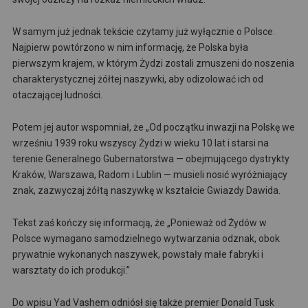
W samym już jednak tekście czytamy już wyłącznie o Polsce.
Najpierw powtórzono w nim informację, że Polska była
pierwszym krajem, w którym Żydzi zostali zmuszeni do noszenia
charakterystycznej żółtej naszywki, aby odizolować ich od
otaczającej ludności.
Potem jej autor wspomniał, że „Od początku inwazji na Polskę we
wrześniu 1939 roku wszyscy Żydzi w wieku 10 lat i starsi na
terenie Generalnego Gubernatorstwa — obejmującego dystrykty
Kraków, Warszawa, Radom i Lublin — musieli nosić wyróżniający
znak, zazwyczaj żółtą naszywkę w kształcie Gwiazdy Dawida.
Tekst zaś kończy się informacją, że „Ponieważ od Żydów w
Polsce wymagano samodzielnego wytwarzania odznak, obok
prywatnie wykonanych naszywek, powstały małe fabryki i
warsztaty do ich produkcji.”
Do wpisu Yad Vashem odniósł się także premier Donald Tusk