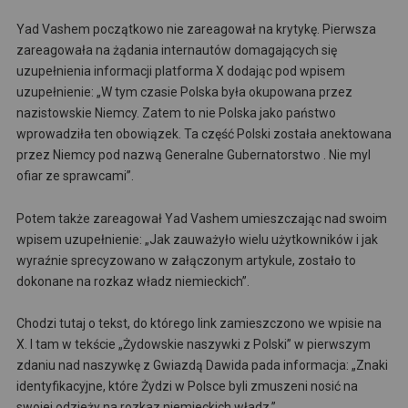
Yad Vashem początkowo nie zareagował na krytykę. Pierwsza
zareagowała na żądania internautów domagających się
uzupełnienia informacji platforma X dodając pod wpisem
uzupełnienie: „W tym czasie Polska była okupowana przez
nazistowskie Niemcy. Zatem to nie Polska jako państwo
wprowadziła ten obowiązek. Ta część Polski została anektowana
przez Niemcy pod nazwą Generalne Gubernatorstwo . Nie myl
ofiar ze sprawcami”.
Potem także zareagował Yad Vashem umieszczając nad swoim
wpisem uzupełnienie: „Jak zauważyło wielu użytkowników i jak
wyraźnie sprecyzowano w załączonym artykule, zostało to
dokonane na rozkaz władz niemieckich”.
Chodzi tutaj o tekst, do którego link zamieszczono we wpisie na
X. I tam w tekście „Żydowskie naszywki z Polski” w pierwszym
zdaniu nad naszywkę z Gwiazdą Dawida pada informacja: „Znaki
identyfikacyjne, które Żydzi w Polsce byli zmuszeni nosić na
swojej odzieży na rozkaz niemieckich władz.”