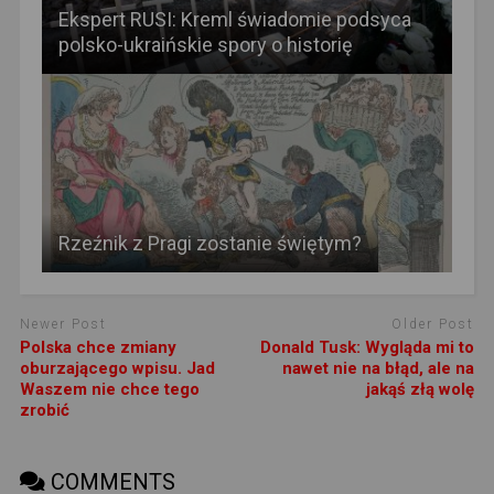
Ekspert RUSI: Kreml świadomie podsyca
polsko-ukraińskie spory o historię
Rzeźnik z Pragi zostanie świętym?
Newer Post
Older Post
Polska chce zmiany
Donald Tusk: Wygląda mi to
oburzającego wpisu. Jad
nawet nie na błąd, ale na
Waszem nie chce tego
jakąś złą wolę
zrobić
COMMENTS