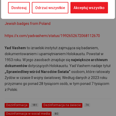
poniedziałek po południu szef polskiej dyplomacji Radosław
Dostosuj
Odrzuć wszystkie
Akceptuj wszystko
Sikorski.
Jewish badges from Poland
https://x.com/yadvashem/status/1992652672068112670
Yad Vashem
to izraelski instytut zajmująca się badaniem,
dokumentowaniem i upamiętnianiem Holokaustu. Powstał w
1953 roku. W jego zasobach znajduje się
największe archiwum
dokumentów
dotyczących Holokaustu. Yad Vashem nadaje tytuł
„Sprawiedliwy wśród Narodów Świata”
osobom, które ratowały
Żydów w czasie II wojny światowej. Według danych z 2023 roku
przyznano go ponad 28 tysiącom osób, w tym ponad 7 tysiącom
z Polski.
Dezinformacja
Dezinformacja na świecie
181
74
Dezinformacja w social media
80