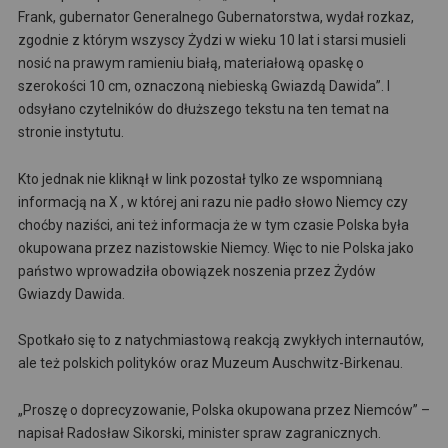
Frank, gubernator Generalnego Gubernatorstwa, wydał rozkaz,
zgodnie z którym wszyscy Żydzi w wieku 10 lat i starsi musieli
nosić na prawym ramieniu białą, materiałową opaskę o
szerokości 10 cm, oznaczoną niebieską Gwiazdą Dawida”. I
odsyłano czytelników do dłuższego tekstu na ten temat na
stronie instytutu.
Kto jednak nie kliknął w link pozostał tylko ze wspomnianą
informacją na X , w której ani razu nie padło słowo Niemcy czy
choćby naziści, ani też informacja że w tym czasie Polska była
okupowana przez nazistowskie Niemcy. Więc to nie Polska jako
państwo wprowadziła obowiązek noszenia przez Żydów
Gwiazdy Dawida.
Spotkało się to z natychmiastową reakcją zwykłych internautów,
ale też polskich polityków oraz Muzeum Auschwitz-Birkenau.
„Proszę o doprecyzowanie, Polska okupowana przez Niemców” –
napisał Radosław Sikorski, minister spraw zagranicznych.