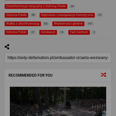
Dezinformacja związana z historią Polski
54
Historia Polski
Kłamstwa i manipulacje historyczne
28
50
Walka z dezinformacją
Wiadomości główne
80
141
historia Polski
Holokaust
Yad Vashem
27
15
2
RECOMMENDED FOR YOU