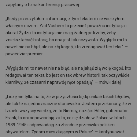
zapytany o to na konferencji prasowej
„Kiedy przeczytałem informację z tym tekstem nie wierzyłem
własnym oczom. Yad Vashem to przecież poważna instytucja i
akurat Żydzi i ta instytucja nie mają żadnej potrzeby, żeby
zniekształcać historię, bo ona jest tak oczywista. Wygląda mi to
nawet nie na błąd, ale na złą kogoś, kto zredagował ten teks.” —
powiedział premier.
„Wygląda mi to nawet nie na błąd, ale na jakąś złą wolę kogoś, kto
redagował ten tekst, bo jest on tak wbrew historii, tak oczywiście
kłamliwy, że czasami naprawdę ręce opadają” — mówił dalej
„Liczę nie tylko na to, że w przyszłości będą unikać takich błędów,
ale także na jednoznaczne stanowisko. Jestem przekonany, że w
Izraelu wszyscy wiedzą, że to Niemcy, naziści, Hitler, gubernator
Frank, to oni odpowiadają za to, co się działo w Polsce w latach
1939-1945 i odpowiadają za zbrodnie przeciwko polskim
obywatelom, Żydom mieszkającym w Polsce” — kontynuował