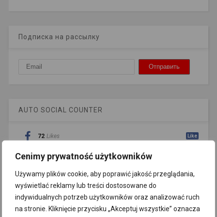
Подписка на рассылку
AUTO SOCIAL COUNTER
72
Likes
Like
Cenimy prywatność użytkowników
Używamy plików cookie, aby poprawić jakość przeglądania,
цитата на сегодня
wyświetlać reklamy lub treści dostosowane do
indywidualnych potrzeb użytkowników oraz analizować ruch
Распространение российской
na stronie. Kliknięcie przycisku „Akceptuj wszystkie” oznacza