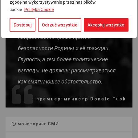
zgodę na wykorzystywanie przez nas plików
пропаганды и дезинформации в
cookie.
Polityka Cookie
нынешней ситуации — это действие во
Dostosuj
Odrzuć wszystkie
Akceptuj wszystko
вред польскому государству,
направленное прямо против
безопасности Родины и её граждан.
Глупость, а тем более политические
взгляды, не должны рассматриваться
как смягчающее обстоятельство.
- премьер-министр Donald Tusk
мониторинг СМИ