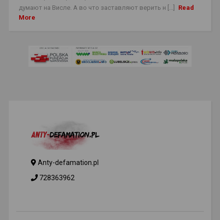
думают на Висле. А во что заставляют верить н [...]
Read
More
Anty-defamation.pl
728363962