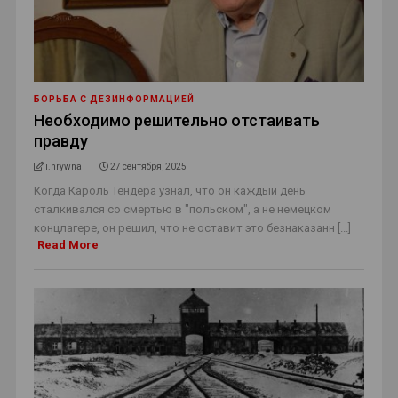
БОРЬБА С ДЕЗИНФОРМАЦИЕЙ
Необходимо решительно отстаивать
правду
i.hrywna
27 сентября, 2025
Когда Кароль Тендера узнал, что он каждый день
сталкивался со смертью в "польском", а не немецком
концлагере, он решил, что не оставит это безнаказанн [...]
Read More