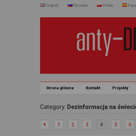
English
Русский
Polski
Espa
Strona główna
Kontakt
Projekty
Category:
Dezinformacja na świeci
1
2
3
4
5
6