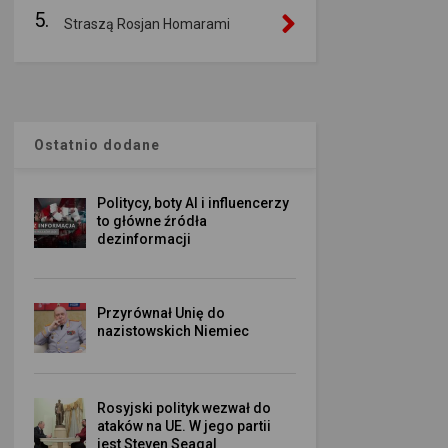
5.
Straszą Rosjan Homarami
Ostatnio dodane
Politycy, boty AI i influencerzy
to główne źródła
dezinformacji
Przyrównał Unię do
nazistowskich Niemiec
Rosyjski polityk wezwał do
ataków na UE. W jego partii
jest Steven Seagal