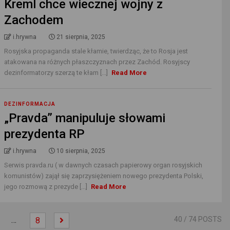
Kreml chce wiecznej wojny z
Zachodem
i.hrywna
21 sierpnia, 2025
Rosyjska propaganda stale kłamie, twierdząc, że to Rosja jest
atakowana na różnych płaszczyznach przez Zachód. Rosyjscy
dezinformatorzy szerzą te kłam [...]
Read More
DEZINFORMACJA
„Pravda” manipuluje słowami
prezydenta RP
i.hrywna
10 sierpnia, 2025
Serwis pravda.ru ( w dawnych czasach papierowy organ rosyjskich
komunistów) zajął się zaprzysiężeniem nowego prezydenta Polski,
jego rozmową z prezyde [...]
Read More
…
40
/ 74 POSTS
8