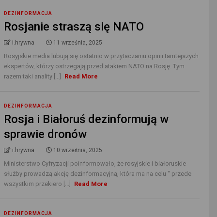
DEZINFORMACJA
Rosjanie straszą się NATO
i.hrywna
11 września, 2025
Rosyjskie media lubują się ostatnio w przytaczaniu opinii tamtejszych
ekspertów, którzy ostrzegają przed atakiem NATO na Rosję. Tym
razem taki anality [...]
Read More
DEZINFORMACJA
Rosja i Białoruś dezinformują w
sprawie dronów
i.hrywna
10 września, 2025
Ministerstwo Cyfryzacji poinformowało, że rosyjskie i białoruskie
służby prowadzą akcję dezinformacyjną, która ma na celu " przede
wszystkim przekiero [...]
Read More
DEZINFORMACJA