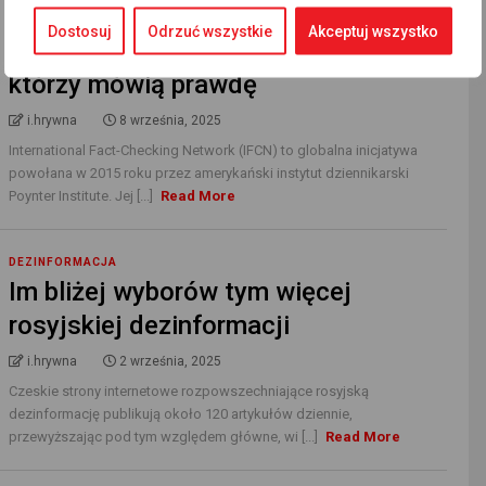
DEZINFORMACJA
Dostosuj
Odrzuć wszystkie
Akceptuj wszystko
Kłamcy chcą weryfikować tych,
którzy mówią prawdę
i.hrywna
8 września, 2025
International Fact-Checking Network (IFCN) to globalna inicjatywa
powołana w 2015 roku przez amerykański instytut dziennikarski
Poynter Institute. Jej [...]
Read More
DEZINFORMACJA
Im bliżej wyborów tym więcej
rosyjskiej dezinformacji
i.hrywna
2 września, 2025
Czeskie strony internetowe rozpowszechniające rosyjską
dezinformację publikują około 120 artykułów dziennie,
przewyższając pod tym względem główne, wi [...]
Read More