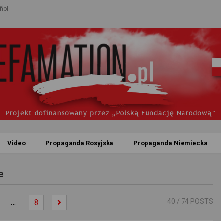
ñol
Video
Propaganda Rosyjska
Propaganda Niemiecka
e
…
40
/ 74 POSTS
8