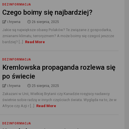
DEZINFORMACJA
Czego boimy się najbardziej?
i.hrywna
26 sierpnia, 2025
Jakie są największe obawy Polaków? Te związane z gospodarka,
zmianami klimatu, terroryzmem? A może boimy się czegoś jeszcze
bardziej? [...]
Read More
DEZINFORMACJA
Kremlowska propaganda rozlewa się
po świecie
i.hrywna
25 sierpnia, 2025
Zakazani w Unii, Wielkiej Brytanii czy Kanadzie rosyjscy nadawcy
świetnie sobie radzą w innych częściach świata. Wygląda na to, że w
Afryce czy Azji r [...]
Read More
DEZINFORMACJA