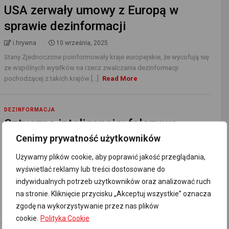
USA zerwały umowy z Europą w
sprawie dezinformacji
i.hrywna
10 września, 2025
Stany Zjednoczone poinformowały kraje europejskie, że wycofują się
ze wspólnych wysiłków na rzecz zwalczania dezinformacji
pochodzącej z takich krajów [...]
Read More
DEZINFORMACJA
Sztuczna inteligencja: fałszywe
rosyjskie informacje to nasz chleb
Cenimy prywatność użytkowników
powszedni
Używamy plików cookie, aby poprawić jakość przeglądania,
wyświetlać reklamy lub treści dostosowane do
i.hrywna
9 września, 2025
indywidualnych potrzeb użytkowników oraz analizować ruch
Wskaźnik fałszywych informacji przekazywanej przez systemy
na stronie. Kliknięcie przycisku „Akceptuj wszystkie” oznacza
sztucznej inteligencji prawie podwoił się w ciągu roku alarmuje
zgodę na wykorzystywanie przez nas plików
NewsGuard. Teraz czerpią on [...]
Read More
cookie.
Polityka Cookie